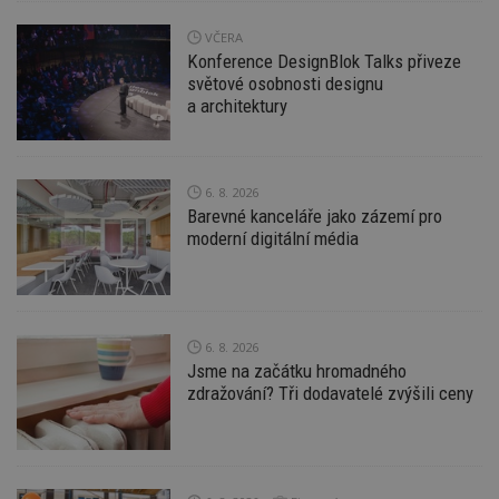
VČERA
Konference DesignBlok Talks přiveze
Funkční soubory
Nezařazené
světové osobnosti designu
soubory
a architektury
6. 8. 2026
Barevné kanceláře jako zázemí pro
moderní digitální média
Nezbytně nutné soubory
Výkonové soubory
Soubory cílení
Funkční soubory
Nezařazené soubory
6. 8. 2026
Nezbytně nutné soubory cookie umožňují základní
Jsme na začátku hromadného
funkce webových stránek, jako je přihlášení
zdražování? Tři dodavatelé zvýšili ceny
uživatele a správa účtu. Webové stránky nelze bez
nezbytně nutných souborů cookie správně
používat.
Provider
/
Název
Vyprší
P
Doména