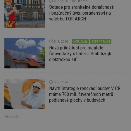
6. 8. 2026
Firemní
_hjIncludedInPageviewSample
2
T
Hotjar Ltd
Dotace pro zranitelné domácnosti
minuty
co
www.estav.cz
na
i bezúročný úvěr, poradenství na
ab
veletrhu FOR ARCH
Ho
zd
ná
z
vz
d
5. 8. 2026
AKTUÁLNĚ
EXPERT RADÍ
l
Nová příležitost pro majitele
z
st
fotovoltaiky s baterií: Stabilizujte
w
elektrickou síť
_dc_gtm_UA-53599847-1
.estav.cz
53
T
sekund
co
př
w
po
5. 8. 2026
S
Návrh Strategie renovací budov: V ČR
Go
da
máme 700 mil. čtverečních metrů
kó
podlahové plochy v budovách
Po
lz
z
nu
REKLAMA
be
sk
f
s