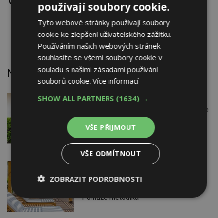
Výrobky
používají soubory cookie.
Vrták univerzální MULTICONSTRUCTION
Tyto webové stránky používají soubory
cookie ke zlepšení uživatelského zážitku.
Používáním našich webových stránek
souhlasíte se všemi soubory cookie v
souladu s našimi zásadami používání
Nejnovější články
souborů cookie.
Více informací
SHOW ALL PARTNERS
(1634) →
VČERA
Firemní
Instalace venkovní jednotky klimatizace
nebo žaluzií podléhá jasným právním
VŠE PŘIJMOUT
pravidlům
VŠE ODMÍTNOUT
VČERA
ESTAV DOPORUČUJE
AKTUÁLNĚ
Co je pergola a co přístřešek? A které
ZOBRAZIT PODROBNOSTI
drobné stavby musíte povolovat?
Pomůže metodika
Nezbytně
Výkonové
Soubory
nutné
soubory
cílení
soubory