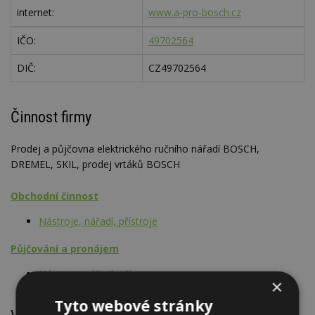
internet:
www.a-pro-bosch.cz
IČO:
49702564
DIČ:
CZ49702564
Činnost firmy
Prodej a půjčovna elektrického ručního nářadí BOSCH,
DREMEL, SKIL, prodej vrtáků BOSCH
Obchodní činnost
Nástroje, nářadí, přístroje
Půjčování a pronájem
Nástroje, nářadí, přístroje
×
Tyto webové stránky