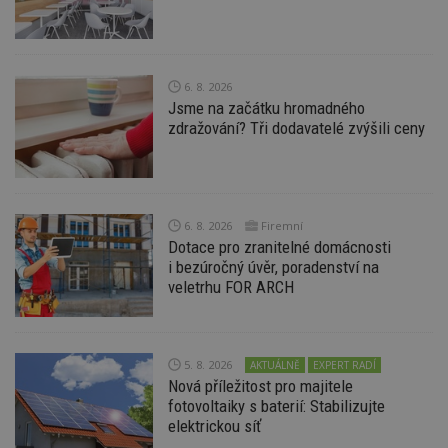
6. 8. 2026
Jsme na začátku hromadného
Nezbytně nutné soubory
zdražování? Tři dodavatelé zvýšili ceny
Výkonové soubory
Soubory cílení
Funkční soubory
Nezařazené soubory
Nezbytně nutné soubory cookie umožňují základní
funkce webových stránek, jako je přihlášení
6. 8. 2026
Firemní
uživatele a správa účtu. Webové stránky nelze bez
Dotace pro zranitelné domácnosti
nezbytně nutných souborů cookie správně
i bezúročný úvěr, poradenství na
používat.
veletrhu FOR ARCH
Provider
/
Název
Vyprší
P
Doména
_hjIncludedInPageviewSample
2
T
Hotjar Ltd
minuty
co
www.estav.cz
5. 8. 2026
AKTUÁLNĚ
EXPERT RADÍ
na
Nová příležitost pro majitele
ab
Ho
fotovoltaiky s baterií: Stabilizujte
zd
elektrickou síť
ná
z