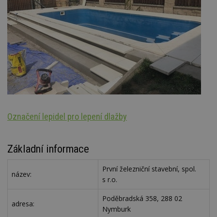
Označení lepidel pro lepení dlažby
St
Základní informace
První železniční stavební, spol.
název:
s r.o.
Poděbradská 358, 288 02
adresa:
Nymburk