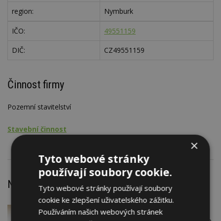
region:
Nymburk
IČO:
49551159
DIČ:
CZ49551159
Činnost firmy
Pozemní stavitelství
Stavební činnost
×
Tyto webové stránky
používají soubory cookie.
Nejnovější články
Tyto webové stránky používají soubory
cookie ke zlepšení uživatelského zážitku.
VČERA
Firemní
Používáním našich webových stránek
Instalace venkovní jednotky klimatizace