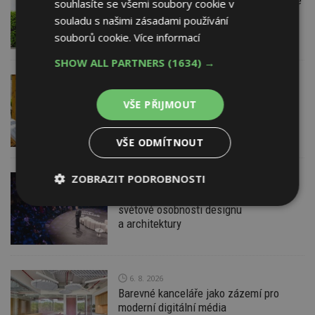
souhlasíte se všemi soubory cookie v
nebo žaluzií podléhá jasným právním
souladu s našimi zásadami používání
pravidlům
souborů cookie.
Více informací
SHOW ALL PARTNERS
(1634) →
VČERA
ESTAV DOPORUČUJE
AKTUÁLNĚ
Co je pergola a co přístřešek? A které
VŠE PŘIJMOUT
drobné stavby musíte povolovat?
Pomůže metodika
VŠE ODMÍTNOUT
ZOBRAZIT PODROBNOSTI
VČERA
Konference DesignBlok Talks přiveze
Nezbytně
Výkonové
Soubory
světové osobnosti designu
nutné
soubory
cílení
a architektury
soubory
6. 8. 2026
Funkční soubory
Nezařazené
Barevné kanceláře jako zázemí pro
soubory
moderní digitální média