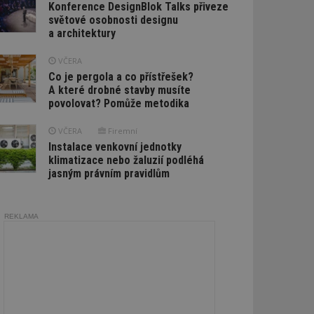
Konference DesignBlok Talks přiveze
světové osobnosti designu
a architektury
VČERA
Co je pergola a co přístřešek?
A které drobné stavby musíte
povolovat? Pomůže metodika
VČERA
Firemní
Instalace venkovní jednotky
klimatizace nebo žaluzií podléhá
jasným právním pravidlům
REKLAMA