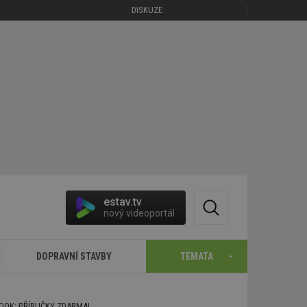
DISKUZE
estav.tv
nový videoportál
DOPRAVNÍ STAVBY
TÉMATA
BOOK: PŘÍRUČKY ZDARMA!