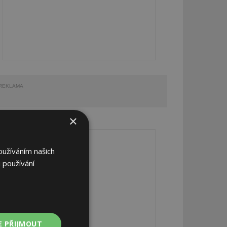
REKLAMA
×
REKLAMA
oužíváním našich
 používání
E PŘIJMOUT