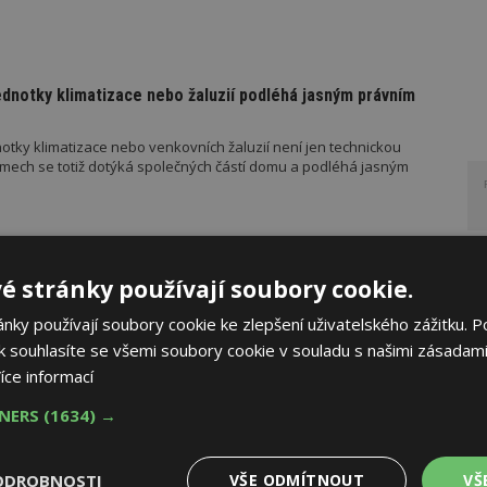
ednotky klimatizace nebo žaluzií podléhá jasným právním
otky klimatizace nebo venkovních žaluzií není jen technickou
mech se totiž dotýká společných částí domu a podléhá jasným
RUČUJE
AKTUÁLNĚ
é stránky používají soubory cookie.
řístřešek? A které drobné stavby musíte povolovat?
ky používají soubory cookie ke zlepšení uživatelského zážitku. P
měn stavební legislativy narůstá také počet metodických
 souhlasíte se všemi soubory cookie v souladu s našimi zásadami
vebního úřadu Ministerstva pro místní rozvoj (MMR). Od července
íce informací
ad platí metodické doporučení pro objasnění rozdílu mezi pergolou
u roku pak vyšla metodická doporučení týkající se dalších
TNERS
(1634) →
 metodika k údržbě a výměně výtahů podle aktuální novely
 stavebníka se tak datum 1. července stalo poměrně zásadním,
o tomto datu znamená, že záměr bude posuzován již v režimu
ODROBNOSTI
VŠE ODMÍTNOUT
VŠ
el stavebního zákona.