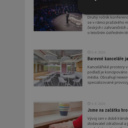
Konference DesignBl
a architektury
Nezbytně
Druhý ročník konference
nutné soubor
se v rámci pražského m
českých i zahraničních 
o letošním ústředním té
6. 8. 2026
Barevné kanceláře ja
Nezbytně nutné s
Kancelářské prostory v
Nezbytně nutné soubo
podlaží je koncipováno 
Webové stránky nelz
média. Obsahují newsroo
specializované provozy
Název
_hjIncludedInPa
6. 8. 2026
Jsme na začátku hro
_dc_gtm_UA-53599
Vývoj cen v době íránsk
dodavatel zdražoval a 