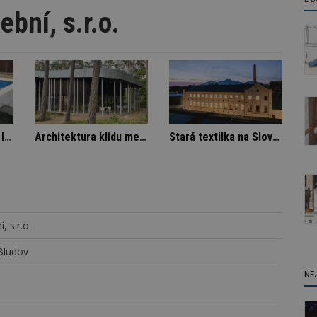
bní, s.r.o.
íka
Označení lepidel pro lepení dlažby
Architektura klidu mezi borovicemi
, s.r.o.
 Bludov
NE