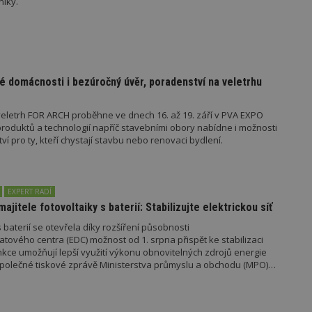
níky.
nutný, protože bez něj jiné skripty ne
správně. Konec názvu je jedinečné číslo
identifikátorem přidruženého účtu Goog
www.estav.cz
1 rok
Tento soubor cookie se používá k vytvá
uživatele
29
Soubor cookie je nastaven tak, aby Hot
Hotjar Ltd
é domácnosti i bezúročný úvěr, poradenství na veletrhu
minut
začátek cesty uživatele pro celkový poče
.estav.cz
54
Neobsahuje žádné identifikovatelné in
sekund
eletrh FOR ARCH proběhne ve dnech 16. až 19. září v PVA EXPO
onInProgress
29
Soubor cookie je nastaven tak, aby Hot
Hotjar Ltd
oduktů a technologií napříč stavebními obory nabídne i možnosti
minut
začátek cesty uživatele pro celkový poče
.estav.cz
 pro ty, kteří chystají stavbu nebo renovaci bydlení.
54
Neobsahuje žádné identifikovatelné in
sekund
www.estav.cz
29
Tento soubor cookie se používá k vytvá
minut
uživatele
53
EXPERT RADÍ
sekund
majitele fotovoltaiky s baterií: Stabilizujte elektrickou síť
1 rok
Jedná se o soubor cookie, který slouží k
Google LLC
 baterií se otevřela díky rozšíření působnosti
dalších souborů cookie návštěvníkem 
.estav.cz
tového centra (EDC) možnost od 1. srpna přispět ke stabilizaci
unkce umožňují lepší využití výkonu obnovitelných zdrojů energie
e společné tiskové zprávě Ministerstva průmyslu a obchodu (MPO)
ovider
/
Provider
/
Doména
Vyprší
Vyprší
Popis
oména
Vyprší
Provider
Popis
/
Vyprší
Popis
70189
.estav.cz
1 rok
Doména