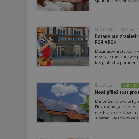
sjednání novými zákaz
id
6. 8. 2026
Firemní
_hjFirstSeen
Dotace pro zraniteln
FOR ARCH
Mezinárodní stavební v
_hjAbsoluteSessi
PRAHA. Kromě nových pr
bezplatného poradenství
counter
5. 8. 2026
AKTUÁLNĚ
Nová příležitost pro 
__gfp_64b
Majitelům fotovoltaiky s
Elektroenergetického da
elektrické sítě. Nové f
a baterií. Uvedly to v
a EDC.
Název
Provider
Pr
Název
Název
/
D
Název
_hjSessionUser_1
Doména