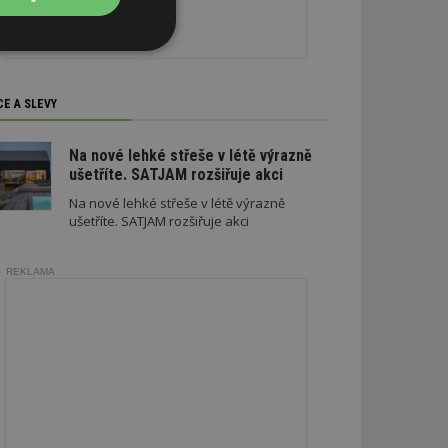
Nezařazené
soubory
CE A SLEVY
Na nové lehké střeše v létě výrazně
ušetříte. SATJAM rozšiřuje akci
Na nové lehké střeše v létě výrazně
zařazené soubory
ušetříte. SATJAM rozšiřuje akci
 a správa účtu.
REKLAMA
aby informoval
zahrnut do
obrazení stránky
ebům používajícím
h skriptů a kódu na
ovat za nezbytně