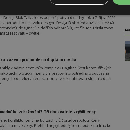
ok Talks přiveze světové osobnosti designu
Výkonové
Soubory cílení
Funkční
 DesignBlok Talks letos poprvé potrvá dva dny – 6. a 7. října 2026
y
soubory
soubory
ezinárodního festivalu designu DesignBlok představí více než 40
architektů, designérů a dalších odborníků, kteří budou diskutovat
AK
matu festivalu – světle.
ko zázemí pro moderní digitální média
oubory
Výkonové soubory
Soubory cílení
Funkční soubory
Ne
znikly v administrativním komplexu Hagibor. Šest kancelářských
ry cookie umožňují základní funkce webových stránek, jako je přihlášení uživatele
jako technologicky intenzivní pracovní prostředí pro současná
e bez nezbytně nutných souborů cookie správně používat.
my, fotoateliéry, redakční pracoviště, nahrávací studia a další
.
Provider
/
Vyprší
Popis
Doména
geviewSample
2
Tento soubor cookie je nastaven tak, 
Hotjar Ltd
minuty
Hotjar o tom, zda je tento návštěvník 
www.estav.cz
vzorkování dat definovaného limitem z
vašeho webu.
madného zdražování? Tři dodavatelé zvýšili ceny
847-1
.estav.cz
53
Tento soubor cookie je přidružen k w
ého konfliktu, ceny na burzách v ČR prudce rostou. Který
sekund
Správce značek Google k načtení dalšíc
jaké má nové ceny. Přehled nejvýhodnějších nabídek na trhu ke
stránku. Pokud je použit, lze jej považ