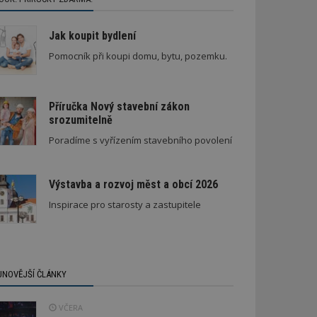
Jak koupit bydlení
Pomocník při koupi domu, bytu, pozemku.
Příručka Nový stavební zákon
srozumitelně
Stará textilka na Slovensku září novotou
Poradíme s vyřízením stavebního povolení
Výstavba a rozvoj měst a obcí 2026
Inspirace pro starosty a zastupitele
JNOVĚJŠÍ ČLÁNKY
VČERA