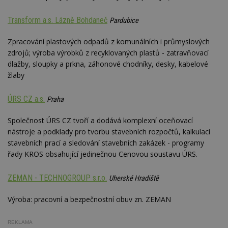
Doména
_hjIncludedInPageviewSample
2
T
Hotjar Ltd
Transform a.s. Lázně Bohdaneč
Pardubice
minuty
co
www.estav.cz
na
ab
Zpracování plastových odpadů z komunálních i průmyslových
Ho
zd
zdrojů; výroba výrobků z recyklovaných plastů - zatravňovací
ná
dlažby, sloupky a prkna, záhonové chodníky, desky, kabelové
z
vz
žlaby
d
l
z
ÚRS CZ a.s.
Praha
st
w
Společnost ÚRS CZ tvoří a dodává komplexní oceňovací
_dc_gtm_UA-53599847-1
.estav.cz
53
T
sekund
co
nástroje a podklady pro tvorbu stavebních rozpočtů, kalkulací
př
stavebních prací a sledování stavebních zakázek - programy
w
po
řady KROS obsahující jedinečnou Cenovou soustavu ÚRS.
S
Go
da
ZEMAN - TECHNOGROUP s.r.o.
Uherské Hradiště
kó
Po
lz
Výroba: pracovní a bezpečnostní obuv zn. ZEMAN
z
nu
be
sk
REKLAMA