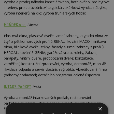
Výroba a prodej nábytku kancelářského, hotelového, pro bytové
interiéry, pro zdravotnictví; atypická zakázková výroba nábytku;
výroba interiérů na klíč; výroba truhlářských hoblic
HRÁDEK s.r.o.
Liberec
Plastová okna, plastové dveře, zimní zahrady, atypická okna ze
čtyř a pětikomorových profilů REHAU, kování MACO; hliníková
okna, hliníkové dveře, stěny, fasády a zimní zahrady z profilů
HEROAL, kování SIGENIA; garážová vrata, rolety, žaluzie,
parapety, vnitřní dveře, protipožární dveře; konzultace,
zaměření, konstrukční zpracování, výroba, demontáž, montáž,
likvidace odpadu a servis vlastních výrobků. Akreditovaná firma
(odborný dodavatel) dotačního programu Zelená úsporám.
INTARZ PARKET
Praha
Výroba a montáž intarzovaných podlah, restaurování
parketových intarzií - dřevovýroba, export-import obchodní
×
činnost s dřevovýrobky a zahraničními parketovými podlahami;