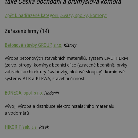
také Česká obchodní a průmyslová komora
Zpět k nadřazené kategorii „Svazy, spolky, komory“
Zařazené firmy (14)
Betonové stavby GROUP, s.r.o.
Klatovy
Výroba betonových stavebních materiálů, systém LIVETHERM
(zdivo, stropy, komíny); bednicí dílce (ztracené bednění), prvky
zahradní architektury (svahovky, plotové sloupky), komínové
systémy BLK a PLEWA; stavební činnost
BONEGA, spol. s r.o.
Hodonín
Vývoj, výroba a distribuce elektroinstalačního materiálu
a vodoměrů
HIKOR Písek, a.s.
Písek