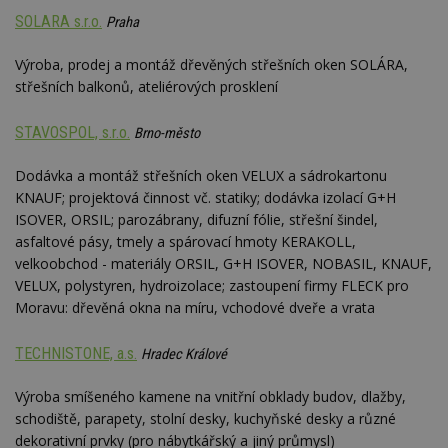
soubory
SOLARA s.r.o.
Praha
Výroba, prodej a montáž dřevěných střešních oken SOLÁRA,
střešních balkonů, ateliérových prosklení
Funkční soubory
Nezařazené
soubory
STAVOSPOL, s.r.o.
Brno-město
Dodávka a montáž střešních oken VELUX a sádrokartonu
KNAUF; projektová činnost vč. statiky; dodávka izolací G+H
ISOVER, ORSIL; parozábrany, difuzní fólie, střešní šindel,
asfaltové pásy, tmely a spárovací hmoty KERAKOLL,
Nezbytně nutné soubory
velkoobchod - materiály ORSIL, G+H ISOVER, NOBASIL, KNAUF,
Výkonové soubory
Soubory cílení
VELUX, polystyren, hydroizolace; zastoupení firmy FLECK pro
Funkční soubory
Nezařazené soubory
Moravu: dřevěná okna na míru, vchodové dveře a vrata
Nezbytně nutné soubory cookie umožňují základní
TECHNISTONE, a.s.
Hradec Králové
funkce webových stránek, jako je přihlášení
uživatele a správa účtu. Webové stránky nelze bez
nezbytně nutných souborů cookie správně
Výroba smíšeného kamene na vnitřní obklady budov, dlažby,
používat.
schodiště, parapety, stolní desky, kuchyňské desky a různé
Provider
/
dekorativní prvky (pro nábytkářský a jiný průmysl)
Název
Vyprší
P