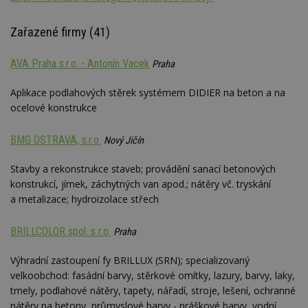
Zařazené firmy (41)
AVA Praha s.r.o. - Antonín Vacek
Praha
Aplikace podlahových stěrek systémem DIDIER na beton a na
ocelové konstrukce
BMG OSTRAVA, s.r.o.
Nový Jičín
Stavby a rekonstrukce staveb; provádění sanací betonových
konstrukcí, jímek, záchytných van apod.; nátěry vč. tryskání
a metalizace; hydroizolace střech
BRILLCOLOR spol. s r.o.
Praha
Výhradní zastoupení fy BRILLUX (SRN); specializovaný
velkoobchod: fasádní barvy, stěrkové omítky, lazury, barvy, laky,
tmely, podlahové nátěry, tapety, nářadí, stroje, lešení, ochranné
nátěry na betony, průmyslové barvy - práškové barvy, vodní