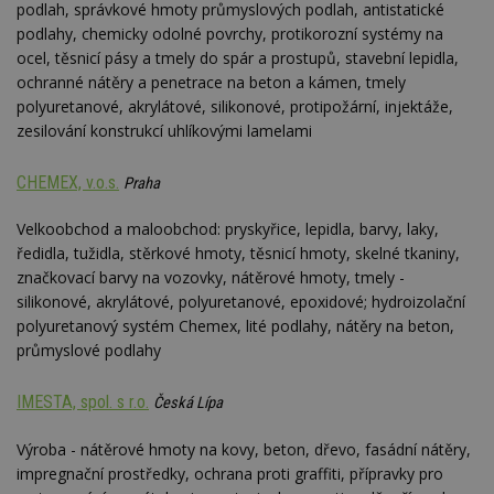
podlah, správkové hmoty průmyslových podlah, antistatické
podlahy, chemicky odolné povrchy, protikorozní systémy na
ocel, těsnicí pásy a tmely do spár a prostupů, stavební lepidla,
ochranné nátěry a penetrace na beton a kámen, tmely
polyuretanové, akrylátové, silikonové, protipožární, injektáže,
zesilování konstrukcí uhlíkovými lamelami
CHEMEX, v.o.s.
Praha
Velkoobchod a maloobchod: pryskyřice, lepidla, barvy, laky,
ředidla, tužidla, stěrkové hmoty, těsnicí hmoty, skelné tkaniny,
značkovací barvy na vozovky, nátěrové hmoty, tmely -
silikonové, akrylátové, polyuretanové, epoxidové; hydroizolační
polyuretanový systém Chemex, lité podlahy, nátěry na beton,
průmyslové podlahy
IMESTA, spol. s r.o.
Česká Lípa
Výroba - nátěrové hmoty na kovy, beton, dřevo, fasádní nátěry,
impregnační prostředky, ochrana proti graffiti, přípravky pro