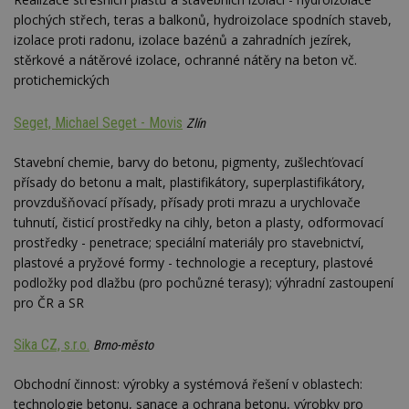
w
plochých střech, teras a balkonů, hydroizolace spodních staveb,
_dc_gtm_UA-53599847-1
.estav.cz
53
T
izolace proti radonu, izolace bazénů a zahradních jezírek,
sekund
co
př
stěrkové a nátěrové izolace, ochranné nátěry na beton vč.
w
po
protichemických
S
Go
da
Seget, Michael Seget - Movis
Zlín
kó
Po
lz
Stavební chemie, barvy do betonu, pigmenty, zušlechťovací
z
nu
přísady do betonu a malt, plastifikátory, superplastifikátory,
be
provzdušňovací přísady, přísady proti mrazu a urychlovače
sk
f
tuhnutí, čisticí prostředky na cihly, beton a plasty, odformovací
s
prostředky - penetrace; speciální materiály pro stavebnictví,
ná
je
plastové a pryžové formy - technologie a receptury, plastové
kt
podložky pod dlažbu (pro pochůzné terasy); výhradní zastoupení
id
p
pro ČR a SR
ú
An
Sika CZ, s.r.o.
Brno-město
id
www.estav.cz
1 rok
T
co
po
Obchodní činnost: výrobky a systémová řešení v oblastech:
vy
se
technologie betonu, sanace a ochrana betonu, výrobky pro