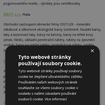
pogumovaného textilu - výrobky jsou certifikovány
MAVIT, s.r.o.
Praha
Obchodní zastoupení německé firmy DISTLER - minerální
silikátové a silikonové ekologické barvy Sortiment: fasádní barvy,
laky a lazurovací laky, barvy na betony, barvy na lehké kovy
(zinek, hliník), základní penetrační nátěry, nátěry na zpevnění
omítek, barvy na vnitřní nátěry, protiplísňové nátěry, omítky
×
(suché směsi, pasty)
Tyto webové stránky
MC - BAUCHEMIE s.r.o.
Beroun
používají soubory cookie.
Tyto webové stránky používají soubory
Prodej stavebních chemických výrobků; prodej materiálů pro
cookie ke zlepšení uživatelského zážitku.
průmyslové podlahy; prodej stavebních materiálů; výroba
injektážních materiálů; materiály pro sanační a ochranné
Používáním našich webových stránek
systémy železobetonových konstrukcí; přísady do betonů
souhlasíte se všemi soubory cookie v
a malt; izolace staveb; poradenství
souladu s našimi zásadami používání
souborů cookie.
Více informací
Meffert ČR spol. s r.o.
Mladá Boleslav