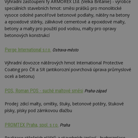
Výhradní zastoupení fy ARMOREX Ltd. (Velká Británie) - výrobce
speciálních stavebních hmot: směsi prášků pro monolitické
Nezbytně nutné soubory
vysoce odolné pancéřové betonové podlahy, nátěry na betony
Výkonové soubory
Soubory cílení
a epoxidové stěrky, zálivkové cementové a epoxidové malty,
Funkční soubory
Nezařazené soubory
betony a malty pro použití pod vodou, malty pro opravy
betonových konstrukcí
Nezbytně nutné soubory cookie umožňují základní
funkce webových stránek, jako je přihlášení
uživatele a správa účtu. Webové stránky nelze bez
Perge International s.r.o.
Ostrava-město
nezbytně nutných souborů cookie správně
používat.
Výhradní dovozce nátěrových hmot International Protective
Provider
/
Coating pro ČR a SR (antikorozní povrchová úprava průmyslové
Název
Vyprší
P
Doména
oceli a betonu)
_hjIncludedInPageviewSample
2
T
Hotjar Ltd
minuty
co
www.estav.cz
POS, Roman POS - suché maltové směsi
na
Praha-západ
ab
Ho
Prodej: zdicí malty, omítky, štuky, betonové potěry, štukové
zd
ná
písky, písky pod zámkovou dlažbu
z
vz
d
PROMTEX Praha, spol. s r.o.
Praha
l
z
st
Realizace střešních plášťů a stavebních izolací - hydroizolace