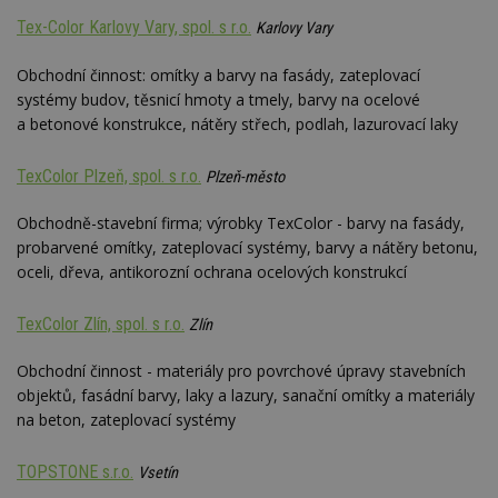
genero
kampaních pro
uživate
Tex-Color Karlovy Vary, spol. s r.o.
analytické
Karlovy Vary
shrom
přehledy webů.
údaje o
na web
Obchodní činnost: omítky a barvy na fasády, zateplovací
data m
odeslá
systémy budov, těsnicí hmoty a tmely, barvy na ocelové
analýze
a betonové konstrukce, nátěry střech, podlah, lazurovací laky
třetí s
test_cookie
14 minut
Tento 
Google LLC
54 sekund
cookie
.doubleclick.net
TexColor Plzeň, spol. s r.o.
Plzeň-město
společ
Double
(kterou
Obchodně-stavební firma; výrobky TexColor - barvy na fasády,
společ
probarvené omítky, zateplovací systémy, barvy a nátěry betonu,
Google
zjistila
oceli, dřeva, antikorozní ochrana ocelových konstrukcí
prohlí
návště
webu 
TexColor Zlín, spol. s r.o.
Zlín
soubor
id
.m6r.eu
2 měsíce 4
Tento 
Obchodní činnost - materiály pro povrchové úpravy stavebních
týdny
cookie
používá
objektů, fasádní barvy, laky a lazury, sanační omítky a materiály
analýz
na beton, zateplovací systémy
optima
reklam
kampan
Double
TOPSTONE s.r.o.
Vsetín
Google