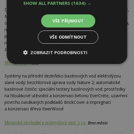
SHOW ALL PARTNERS
(1634) →
Distribuce produktů stavební chemie výrobní řady düfa, Profitec,
MF speciál: interiérové a fasádní barvy, tónovací barvy,
VŠE PŘIJMOUT
omítkoviny, renovační produkty, laky, dekorativní ošetření dřeva,
nátěry na beton, střechy, lepidla, tmely, stěrky; míchání barev
pomocí automatu; certifikované zateplovací systémy vč.
VŠE ODMÍTNOUT
realizace; speciální nátěry na průmyslové kovové konstrukce,
zařízení a objekty
ZOBRAZIT PODROBNOSTI
MIPAZ s.r.o.
Praha
Nezbytně
Výkonové
Soubory
nutné
soubory
cílení
soubory
Systémy na přírodní dezinfekci bazénových vod elektrolýzou
slané vody; bezchlorová úprava vody Nature 2; automatické
bazénové čističe; speciální testery bazénových vod; prostředky
na hloubkové utěsnění a konzervaci betonu EverCrete, uzavření
Funkční soubory
Nezařazené
povrchu nasákavých podkladů BrickCover a impregnaci
soubory
a konzervaci dřeva EwerWood
Moravská obchodní a průmyslová spol. s r.o.
Brno-město