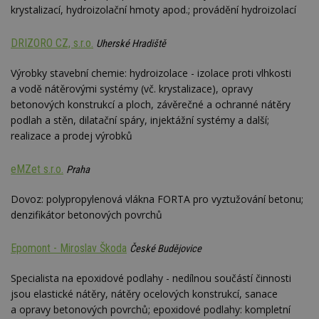
krystalizací, hydroizolační hmoty apod.; provádění hydroizolací
DRIZORO CZ, s.r.o.
Uherské Hradiště
Výrobky stavební chemie: hydroizolace - izolace proti vlhkosti
a vodě nátěrovými systémy (vč. krystalizace), opravy
betonových konstrukcí a ploch, závěrečné a ochranné nátěry
podlah a stěn, dilatační spáry, injektážní systémy a další;
realizace a prodej výrobků
eMZet s.r.o.
Praha
Dovoz: polypropylenová vlákna FORTA pro vyztužování betonu;
denzifikátor betonových povrchů
Epomont - Miroslav Škoda
České Budějovice
Specialista na epoxidové podlahy - nedílnou součástí činnosti
jsou elastické nátěry, nátěry ocelových konstrukcí, sanace
a opravy betonových povrchů; epoxidové podlahy: kompletní