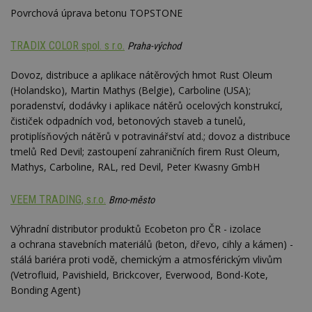
Suite
Povrchová úprava betonu TOPSTONE
tuuid
.bidswitch.net
1 rok
Tento 
cookie
hlavně
TRADIX COLOR spol. s r.o.
Praha-východ
bidswit
aby by
reklam
Dovoz, distribuce a aplikace nátěrových hmot Rust Oleum
pro ná
(Holandsko), Martin Mathys (Belgie), Carboline (USA);
webu
relevan
poradenství, dodávky i aplikace nátěrů ocelových konstrukcí,
čističek odpadních vod, betonových staveb a tunelů,
sid
.seznam.cz
4 týdny 2
Toto j
dny
běžný 
protiplísňových nátěrů v potravinářství atd.; dovoz a distribuce
soubor
ale po
tmelů Red Devil; zastoupení zahraničních firem Rust Oleum,
naleze
Mathys, Carboline, RAL, red Devil, Peter Kwasny GmbH
soubor
relace
pravd
použit 
VEEM TRADING, s.r.o.
Brno-město
správu
relace.
Výhradní distributor produktů Ecobeton pro ČR - izolace
tuuid
.creative-
1 rok 3
Tento 
a ochrana stavebních materiálů (beton, dřevo, cihly a kámen) -
serving.com
týdny
cookie
hlavně
stálá bariéra proti vodě, chemickým a atmosférickým vlivům
bidswit
(Vetrofluid, Pavishield, Brickcover, Everwood, Bond-Kote,
aby by
reklam
Bonding Agent)
pro ná
webu