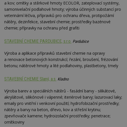
so
.estav.cz
a kov; omítky a stěrkové hmoty ECOLOR, zateplovací systémy,
kt
samonivelační podlahové hmoty; výroba účinných substancí pro
sp
da
veterinární léčiva, přípravků pro ochranu dřeva, protipožární
c
nátěry, dezinfekce, stavební chemie; prostředky bazénové
n
w
chemie; přípravky na ochranu před grafiti
STAVEBNÍ CHEMIE PARDUBICE, s.r.o.
Pardubice
Název
Provider
/
Doména
Vyprší
Výroba a aplikace přípravků stavební chemie na opravy
Provider
/
Název
Vyprší
Popis
a renovace betonových konstrukcí; řezání, broušení, frézování
_hjSessionUser_170189
.estav.cz
1 rok
Provider
Doména
betonu; nátěrové hmoty a lité podlahoviny, plastbetony, tmely
Název
/
Vyprší
Popis
tu
.ih.adscale.de
11 měsíců
test
.m6r.eu
59
Pokud víte
Doména
Provider
/
Název
Vyprší
4 týdny
Popis
minut
něco o tomto
Doména
54
souboru
_gid
1 den
Tento soubor
Google
STAVEBNÍ CHEMIE Slaný, a.s.
Kladno
Gdyn
1 rok
Gemius
sekund
cookie a jeho
cookie nastavuje
CMID
LLC
1 rok
Tyto s
Casale Media
.hit.gemius.pl
použití, které
Google
.estav.cz
cookie
Inc.
nejsou
Analytics. Ukládá
Výroba barev a speciálních nátěrů - fasádní barvy - silikátové,
spojen
.casalemedia.com
c
.creative-serving.com
specifické pro
1 rok 3
a aktualizuje
reklam
akrylátové, silikónové i vápenné; iteriérové barvy; lazurovací laky;
konkrétní
týdny
jedinečnou
sledov
web, přidejte
hodnotu pro
produk
emaily pro vnitřní i venkovní použití; hydrofobizační prostředky;
své příspěvky.
ui
.toplist.cz
Zavřením
každou
které 
prohlížeče
nátěry a barvy na beton, dřevo, kov a střešní krytinu;
navštívenou
uživate
mobile
www.estav.cz
2
Slouží k
stránku a slouží k
zpevňovače kamene; hydroizolační prostředky; penetrace;
měsíce
zapamatování
cct
.m6r.eu
2 měsíce 4
počítání a
TDID
1 rok
Tento 
The Trade Desk
4 týdny
předvolby
týdny
omítkoviny
sledování
cookie
Inc.
mobilního
zobrazení
inform