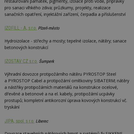
restaurování památek, pigmenty, izolace proti vodě, přípravky
pro sanaci vlhkého zdiva; průzkumy, projekty, realizace
sanačních opatření, injektážní zařízení, čerpadla a příslušenství
IZOFILL - A, s.r.o.
Plzeň-město
Hydroizolace - střechy a mosty; tepelné izolace, nátěry; sanace
betonových konstrukcí
IZOSTAV CZ s.r.o.
Šumperk
Výhradní dovozce protipožárního nátěru PYROSTOP Steel
a PYROSTOP Cabel a protipožární omítkoviny SIBATERM; nátěry
a nástřiky protipožárních materiálů na konstrukce ocelové,
dřevěné a betonové a na el. kabely, protipožární ucpávky
prostupů; kompletní antikorozní úprava kovových konstrukcí vč.
tryskání
JIPA, spol. s r.o.
Liberec
Dovozce stavebních nátěrových hmot a systémů fy SIKKENS