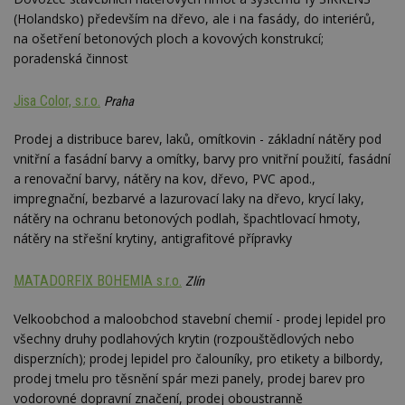
(Holandsko) především na dřevo, ale i na fasády, do interiérů,
na ošetření betonových ploch a kovových konstrukcí;
poradenská činnost
Jisa Color, s.r.o.
Praha
Prodej a distribuce barev, laků, omítkovin - základní nátěry pod
vnitřní a fasádní barvy a omítky, barvy pro vnitřní použití, fasádní
a renovační barvy, nátěry na kov, dřevo, PVC apod.,
impregnační, bezbarvé a lazurovací laky na dřevo, krycí laky,
nátěry na ochranu betonových podlah, špachtlovací hmoty,
nátěry na střešní krytiny, antigrafitové přípravky
MATADORFIX BOHEMIA s.r.o.
Zlín
Velkoobchod a maloobchod stavební chemií - prodej lepidel pro
všechny druhy podlahových krytin (rozpouštědlových nebo
disperzních); prodej lepidel pro čalouníky, pro etikety a bilbordy,
prodej tmelu pro těsnění spár mezi panely, prodej barev pro
vodorovné dopravní značení, prodej oboustranně