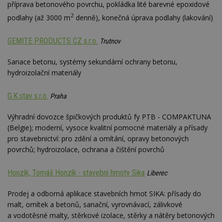
příprava betonového povrchu, pokládka lité barevné epoxidové
2
podlahy (až 3000 m
denně), konečná úprava podlahy (lakování)
GEMITE PRODUCTS CZ s.r.o.
Trutnov
Sanace betonu, systémy sekundární ochrany betonu,
hydroizolační materiály
G.K.stav s.r.o.
Praha
Výhradní dovozce špičkových produktů fy PTB - COMPAKTUNA
(Belgie); moderní, vysoce kvalitní pomocné materiály a přísady
pro stavebnictví: pro zdění a omítání, opravy betonových
povrchů; hydroizolace, ochrana a čištění povrchů
Honzík, Tomáš Honzík - stavební hmoty Sika
Liberec
Prodej a odborná aplikace stavebních hmot SIKA: přísady do
malt, omítek a betonů, sanační, vyrovnávací, zálivkové
a vodotěsné malty, stěrkové izolace, stěrky a nátěry betonových