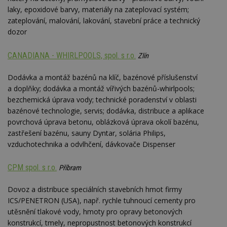
laky, epoxidové barvy, materiály na zateplovací systém;
zateplování, malování, lakování, stavební práce a technický
dozor
CANADIANA - WHIRLPOOLS, spol. s r.o.
Zlín
Dodávka a montáž bazénů na klíč, bazénové příslušenství
a doplňky; dodávka a montáž vířivých bazénů-whirlpools;
bezchemická úprava vody; technické poradenství v oblasti
bazénové technologie, servis; dodávka, distribuce a aplikace
povrchová úprava betonu, oblázková úprava okolí bazénu,
zastřešení bazénu, sauny Dyntar, solária Philips,
vzduchotechnika a odvlhčení, dávkovače Dispenser
CPM spol. s r.o.
Příbram
Dovoz a distribuce speciálních stavebních hmot firmy
ICS/PENETRON (USA), např. rychle tuhnoucí cementy pro
utěsnění tlakové vody, hmoty pro opravy betonových
konstrukcí, tmely, nepropustnost betonových konstrukcí