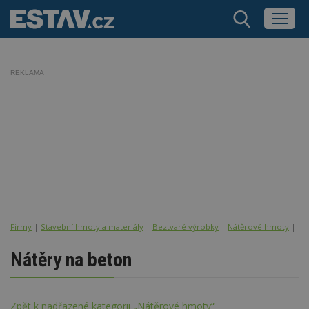
REKLAMA
Firmy
|
Stavební hmoty a materiály
|
Beztvaré výrobky
|
Nátěrové hmoty
| Ná
Nátěry na beton
Zpět k nadřazené kategorii „Nátěrové hmoty“