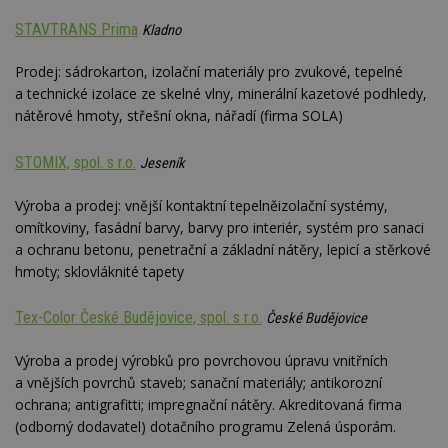
.adsrvr.org
zobrazení
_hjSession_170189
.estav.cz
29 minut
stránek.
tom, j
54 sekund
uživate
STAVTRANS Prima
Kladno
sssp_session
.estav.cz
30
Session pro
_ga
2 roky
Tento název
Google
web, a
minut
výdej
Gtest
1 týden
Gemius
souboru cookie
LLC
reklam
reklamy při
.hit.gemius.pl
je spojen s
.estav.cz
koncov
Prodej: sádrokarton, izolační materiály pro zvukové, tepelné
přechodu ze
Google
mohl v
seznam.cz do
a technické izolace ze skelné vlny, minerální kazetové podhledy,
Universal
C
1 měsíc
Adform
návště
partnerské
Analytics - což je
.adform.net
uvede
nátěrové hmoty, střešní okna, nářadí (firma SOLA)
sítě.
významná
webu.
aktualizace
bm2uu
.go.eu.bbelements.com
2 měsíce 4
běžněji
VISITOR_INFO1_LIVE
5 měsíců 4
týdny
Tento 
Google LLC
STOMIX, spol. s r.o.
Jeseník
používané
týdny
cookie
.youtube.com
analytické služby
Youtub
cct
.adscale.de
11 měsíců
Google. Tento
sledov
4 týdny
Výroba a prodej: vnější kontaktní tepelněizolační systémy,
soubor cookie
uživat
se používá k
předvo
omítkoviny, fasádní barvy, barvy pro interiér, systém pro sanaci
ibbid
.bbelements.com
2 měsíce 4
rozlišení
videa 
týdny
a ochranu betonu, penetrační a základní nátěry, lepicí a stěrkové
jedinečných
vložen
uživatelů
webů; 
ibbid
www.estav.cz
Zavřením
hmoty; sklovláknité tapety
přiřazením
určit, 
prohlížeče
náhodně
návště
vygenerovaného
použív
c
.bidswitch.net
1 rok
Tex-Color České Budějovice, spol. s r.o.
České Budějovice
čísla jako
nebo s
identifikátoru
verzi 
klienta. Je
Youtub
Výroba a prodej výrobků pro povrchovou úpravu vnitřních
součástí každého
požadavku na
uid
.adform.net
2 měsíce
Tento 
a vnějších povrchů staveb; sanační materiály; antikorozní
stránku na webu
cookie
a slouží k
ochrana; antigrafitti; impregnační nátěry. Akreditovaná firma
jednoz
výpočtu údajů o
přiřaz
(odborný dodavatel) dotačního programu Zelená úsporám.
návštěvnících,
strojo
relacích a