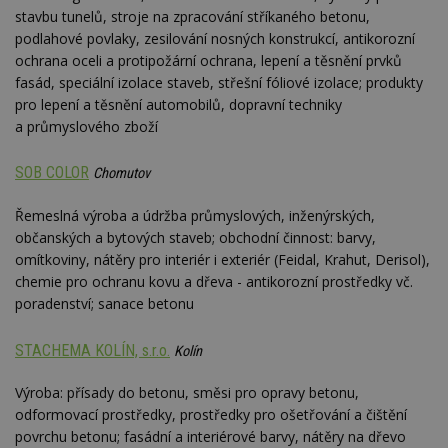
stavbu tunelů, stroje na zpracování stříkaného betonu,
_hjFirstSeen
29
S
Hotjar Ltd
minut
je
.estav.cz
podlahové povlaky, zesilování nosných konstrukcí, antikorozní
54
ab
ochrana oceli a protipožární ochrana, lepení a těsnění prvků
sekund
sl
ce
fasád, speciální izolace staveb, střešní fóliové izolace; produkty
pr
po
pro lepení a těsnění automobilů, dopravní techniky
N
a průmyslového zboží
ž
id
i
SOB COLOR
Chomutov
_hjAbsoluteSessionInProgress
29
S
Hotjar Ltd
minut
je
.estav.cz
Řemeslná výroba a údržba průmyslových, inženýrských,
54
ab
sekund
sl
občanských a bytových staveb; obchodní činnost: barvy,
ce
pr
omítkoviny, nátěry pro interiér i exteriér (Feidal, Krahut, Derisol),
po
chemie pro ochranu kovu a dřeva - antikorozní prostředky vč.
N
ž
poradenství; sanace betonu
id
i
STACHEMA KOLÍN, s.r.o.
Kolín
counter
www.estav.cz
29
T
minut
co
53
po
Výroba: přísady do betonu, směsi pro opravy betonu,
sekund
vy
se
odformovací prostředky, prostředky pro ošetřování a čištění
povrchu betonu; fasádní a interiérové barvy, nátěry na dřevo
__gfp_64b
1 rok
Je
Google LLC