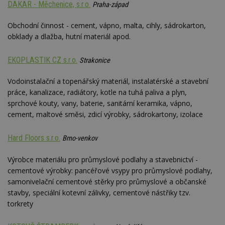
DAKAR - Měchenice, s.r.o.
Praha-západ
Obchodní činnost - cement, vápno, malta, cihly, sádrokarton,
obklady a dlažba, hutní materiál apod.
EKOPLASTIK CZ s.r.o.
Strakonice
Vodoinstalační a topenářský materiál, instalatérské a stavební
práce, kanalizace, radiátory, kotle na tuhá paliva a plyn,
sprchové kouty, vany, baterie, sanitární keramika, vápno,
cement, maltové směsi, zdicí výrobky, sádrokartony, izolace
Hard Floors s.r.o.
Brno-venkov
Výrobce materiálu pro průmyslové podlahy a stavebnictví -
cementové výrobky: pancéřové vsypy pro průmyslové podlahy,
samonivelační cementové stěrky pro průmyslové a občanské
stavby, speciální kotevní zálivky, cementové nástřiky tzv.
torkrety