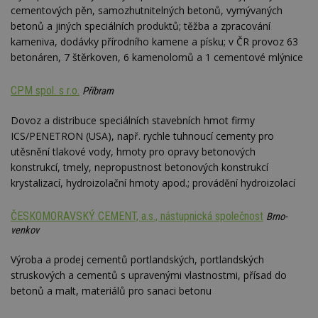
cementových pěn, samozhutnitelných betonů, vymývaných
betonů a jiných speciálních produktů; těžba a zpracování
kameniva, dodávky přírodního kamene a písku; v ČR provoz 63
betonáren, 7 štěrkoven, 6 kamenolomů a 1 cementové mlýnice
CPM spol. s r.o.
Příbram
Dovoz a distribuce speciálních stavebních hmot firmy
ICS/PENETRON (USA), např. rychle tuhnoucí cementy pro
utěsnění tlakové vody, hmoty pro opravy betonových
konstrukcí, tmely, nepropustnost betonových konstrukcí
krystalizací, hydroizolační hmoty apod.; provádění hydroizolací
ČESKOMORAVSKÝ CEMENT, a.s., nástupnická společnost
Brno-
venkov
Výroba a prodej cementů portlandských, portlandských
struskových a cementů s upravenými vlastnostmi, přísad do
betonů a malt, materiálů pro sanaci betonu