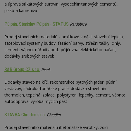
a úprava silikátových surovin, vysocehlinitanových cementů,
písků a kameniva
Půlpán, Stanislav Půlpán - STAPUS
Pardubice
Nezbytně nutné soubory
Prodej stavebních materiálů - omítkové směsi, stavební lepidla,
Výkonové soubory
Soubory cílení
zateplovací systémy budov, fasádní barvy, střešní tašky, cihly,
cement, vápno, nářadí apod.; půjčovna elektrického nářadí;
Funkční soubory
Nezařazené soubory
dodávky srubových staveb
Nezbytně nutné soubory cookie umožňují základní
funkce webových stránek, jako je přihlášení
R&B Group CZ s.r.o.
Písek
uživatele a správa účtu. Webové stránky nelze bez
nezbytně nutných souborů cookie správně
používat.
Dodávky staveb na klíč, rekonstrukce bytových jader, půdní
Provider
/
vestavby, sádrokartonářské práce; dodávka stavebnin -
Název
Vyprší
P
Doména
thermolan, tepelná izolace, polystyren, lepenky, cement, vápno;
autodoprava; výroba mycích past
_hjIncludedInPageviewSample
2
T
Hotjar Ltd
minuty
co
www.estav.cz
na
ab
STAVBA Chrudim s.r.o.
Chrudim
Ho
zd
ná
Prodej stavebního materiálu (betonářské výrobky, zdicí
z