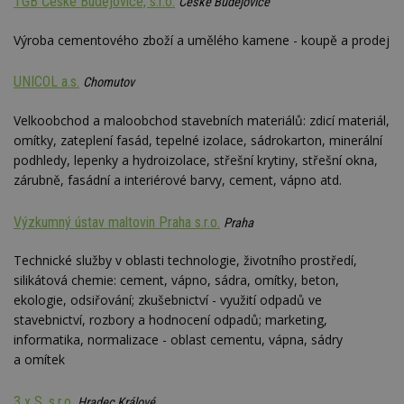
TGB České Budějovice, s.r.o.
minut
co
České Budějovice
53
po
sekund
vy
se
Výroba cementového zboží a umělého kamene - koupě a prodej
__gfp_64b
1 rok
Je
Google LLC
so
.estav.cz
UNICOL a.s.
Chomutov
kt
sp
da
Velkoobchod a maloobchod stavebních materiálů: zdicí materiál,
c
omítky, zateplení fasád, tepelné izolace, sádrokarton, minerální
n
w
podhledy, lepenky a hydroizolace, střešní krytiny, střešní okna,
zárubně, fasádní a interiérové barvy, cement, vápno atd.
Výzkumný ústav maltovin Praha s.r.o.
Praha
Název
Provider
/
Doména
Vyprší
Provider
/
Název
Vyprší
Popis
Technické služby v oblasti technologie, životního prostředí,
_hjSessionUser_170189
.estav.cz
1 rok
Provider
Doména
silikátová chemie: cement, vápno, sádra, omítky, beton,
Název
/
Vyprší
Popis
tu
.ih.adscale.de
11 měsíců
test
.m6r.eu
59
Pokud víte
Doména
Provider
/
ekologie, odsiřování; zkušebnictví - využití odpadů ve
Název
Vyprší
4 týdny
Popis
minut
něco o tomto
Doména
54
souboru
stavebnictví, rozbory a hodnocení odpadů; marketing,
_gid
1 den
Tento soubor
Google
Gdyn
1 rok
Gemius
sekund
cookie a jeho
cookie nastavuje
CMID
LLC
1 rok
Tyto s
Casale Media
informatika, normalizace - oblast cementu, vápna, sádry
.hit.gemius.pl
použití, které
Google
.estav.cz
cookie
Inc.
nejsou
Analytics. Ukládá
a omítek
spojen
.casalemedia.com
c
.creative-serving.com
specifické pro
1 rok 3
a aktualizuje
reklam
konkrétní
týdny
jedinečnou
sledov
web, přidejte
hodnotu pro
produk
3 x S, s.r.o.
Hradec Králové