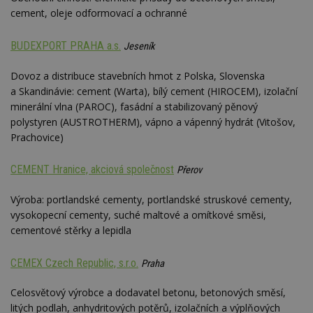
cement, oleje odformovací a ochranné
BUDEXPORT PRAHA a.s.
Jeseník
Dovoz a distribuce stavebních hmot z Polska, Slovenska
a Skandinávie: cement (Warta), bílý cement (HIROCEM), izolační
minerální vlna (PAROC), fasádní a stabilizovaný pěnový
polystyren (AUSTROTHERM), vápno a vápenný hydrát (Vitošov,
Prachovice)
CEMENT Hranice, akciová společnost
Přerov
Výroba: portlandské cementy, portlandské struskové cementy,
vysokopecní cementy, suché maltové a omítkové směsi,
cementové stěrky a lepidla
CEMEX Czech Republic, s.r.o.
Praha
Celosvětový výrobce a dodavatel betonu, betonových směsí,
litých podlah, anhydritových potěrů, izolačních a výplňových