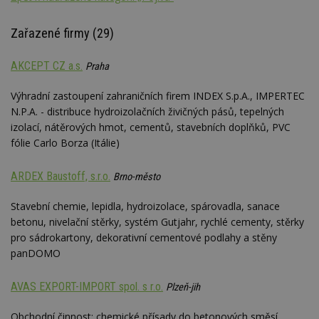
Zařazené firmy (29)
AKCEPT CZ a.s.
Praha
Výhradní zastoupení zahraničních firem INDEX S.p.A., IMPERTEC
N.P.A. - distribuce hydroizolačních živičných pásů, tepelných
izolací, nátěrových hmot, cementů, stavebních doplňků, PVC
fólie Carlo Borza (Itálie)
ARDEX Baustoff, s.r.o.
Brno-město
Stavební chemie, lepidla, hydroizolace, spárovadla, sanace
betonu, nivelační stěrky, systém Gutjahr, rychlé cementy, stěrky
pro sádrokartony, dekorativní cementové podlahy a stěny
panDOMO
AVAS EXPORT-IMPORT spol. s r.o.
Plzeň-jih
Obchodní činnost: chemické přísady do betonových směsí,