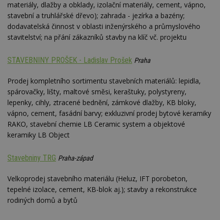
materiály, dlažby a obklady, izolační materiály, cement, vápno,
vz
d
stavební a truhlářské dřevo); zahrada - jezírka a bazény;
l
z
dodavatelská činnost v oblasti inženýrského a průmyslového
st
stavitelství; na přání zákazníků stavby na klíč vč. projektu
w
_dc_gtm_UA-53599847-1
.estav.cz
53
T
STAVEBNINY PROŠEK - Ladislav Prošek
sekund
co
Praha
př
w
Prodej kompletního sortimentu stavebních materiálů: lepidla,
po
S
spárovačky, lišty, maltové směsi, keraštuky, polystyreny,
Go
da
lepenky, cihly, ztracené bednění, zámkové dlažby, KB bloky,
kó
vápno, cement, fasádní barvy; exkluzivní prodej bytové keramiky
Po
lz
RAKO, stavební chemie LB Ceramic system a objektové
z
keramiky LB Object
nu
be
sk
f
Stavebniny TRG
Praha-západ
s
ná
je
Velkoprodej stavebního materiálu (Heluz, IFT porobeton,
kt
tepelné izolace, cement, KB-blok aj.); stavby a rekonstrukce
id
p
rodiných domů a bytů
ú
An