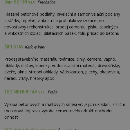
Supr BETON s.r.o.
Prachatice
id
www.estav.cz
1 rok
T
co
po
Hlazené betonové podlahy, nivelační a samonivelační podlahy
vy
se
a stěrky, tepelné, vlhkostní a protihlukové izolace pro
novostavby i rekonstrukce; prodej cementu, písku, tepelných
_hjFirstSeen
29
S
Hotjar Ltd
minut
je
.estav.cz
a vlhkostních izolací, dilatačních pásek, fólií, přísad do betonu
54
ab
sekund
sl
ce
ŠIPI-STAV
Karlovy Vary
pr
po
N
Prodej stavebního materiálu: tvárnice, cihly, cement, vápno,
ž
id
obklady, dlažby, lepenky, vodoinstalační materiál, dřevotřísky,
i
dveře, okna, stropní obklady, sádrokarton, plechy, okapovina,
_hjAbsoluteSessionInProgress
29
S
Hotjar Ltd
nářadí, vruty, hřebíky apod.
minut
je
.estav.cz
54
ab
sekund
sl
TBG METROSTAV s.r.o.
Praha
ce
pr
po
Výroba betonových a maltových směsí vč. jejich ukládání; silniční
N
ž
motorová doprava; výroba cementového zboží; obchodní
id
činnost
i
counter
www.estav.cz
29
T