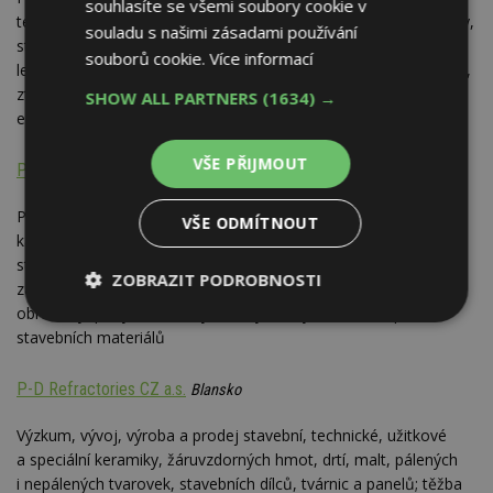
souhlasíte se všemi soubory cookie v
tepelné a zvukové izolace, zateplení fasád, lepidla, tmely, stěrky,
souladu s našimi zásadami používání
střešní krytiny, střešní okna, kování, dveře, cihelné bloky,
souborů cookie.
Více informací
lepenky, cement, vápno, suché maltové směsi, zárubně, železo,
ztracené bednění, KB bloky, dřevo, nářadí, minerální podhledy,
SHOW ALL PARTNERS
(1634) →
elektrospotřebiče, kuchyně
VŠE PŘIJMOUT
PALSTAV, s.r.o.
České Budějovice
Prodej paliv; prodej stavebních materiálů - písky, štěrky,
VŠE ODMÍTNOUT
kamenivo, cementy, vápna, maltové směsi, cihly, tvárnice,
stropní systémy, izolace, střechy, komíny, střešní okna, dveře,
ZOBRAZIT PODROBNOSTI
zárubně, sádrokartony, obklady a dlažby vnitřní i venkovní,
obrubníky, ploty, trativodky, nátěry, barvy, ředidla; doprava
Nezbytně
Výkonové
Soubory
stavebních materiálů
nutné
soubory
cílení
soubory
P-D Refractories CZ a.s.
Blansko
Výzkum, vývoj, výroba a prodej stavební, technické, užitkové
Funkční soubory
Nezařazené
a speciální keramiky, žáruvzdorných hmot, drtí, malt, pálených
soubory
i nepálených tvarovek, stavebních dílců, tvárnic a panelů; těžba