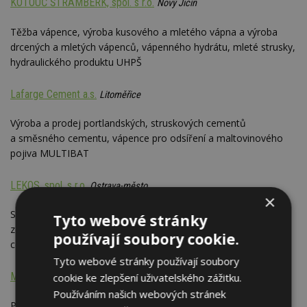
KOTOUČ ŠTRAMBERK, spol. s r.o.
Nový Jičín
Těžba vápence, výroba kusového a mletého vápna a výroba
drcených a mletých vápenců, vápenného hydrátu, mleté strusky,
hydraulického produktu UHPŠ
Lafarge Cement a.s.
Litoměřice
Výroba a prodej portlandských, struskových cementů
a směsného cementu, vápence pro odsíření a maltovinového
pojiva MULTIBAT
LEKOS, spol. s r.o.
Ostrava-město
×
Stavebniny - prodej širokého sortimentu stavebního materiálu:
Tyto webové stránky
zdicí materiály, izolace, sádrokarton, suché maltové směsi,
používají soubory cookie.
cementy, tmely; stavební činnost
Tyto webové stránky používají soubory
MALVA PRAHA PLUS, s.r.o.
cookie ke zlepšení uživatelského zážitku.
Praha
Používáním našich webových stránek
Prodej stavebních materiálů - sádrokartony a příslušenství,