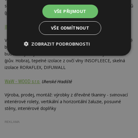
střešní latě, krovy do délky 14 m); výroba hoblovaných materiálů
VŠE PŘIJMOUT
(palubky, podlahovky); kompletní dodávky stavebních materiálů
INSOWOOL, s.r.o.
Praha
VŠE ODMÍTNOUT
Vývoj, propagace a distribuce materiálů a technologií pro zdravé
ZOBRAZIT PODROBNOSTI
bydlení; prodej ekologických stavebních materiálů pro zateplení
budov s dýchajícími fasádami: dřevovláknité desky HOFATEX
Nezbytně
Výkonové
Soubory
(pův. Hobra), tepelné izolace z ovčí vlny INSOFLEECE, skelná
nutné
soubory
cílení
soubory
izolace RORAFLEX, DIFUWALL
WaW - WOOD s.r.o.
Uherské Hradiště
Funkční soubory
Nezařazené
Výroba, prodej, montáž: výrobky z dřevěné tkaniny - svinovací
soubory
interiérové rolety, vertikální a horizontální žaluzie, posuvné
stěny, interiérové doplňky
REKLAMA