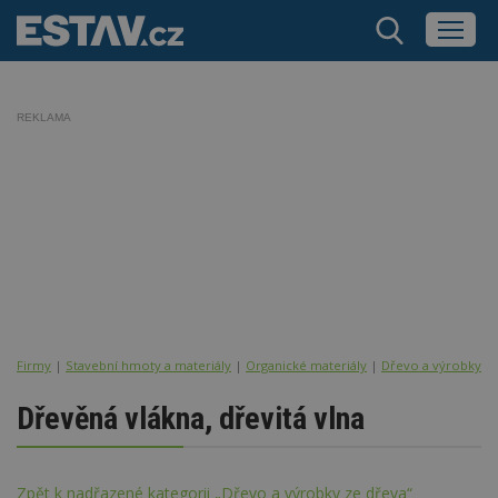
REKLAMA
Firmy
|
Stavební hmoty a materiály
|
Organické materiály
|
Dřevo a výrobky ze
Dřevěná vlákna, dřevitá vlna
Zpět k nadřazené kategorii „Dřevo a výrobky ze dřeva“