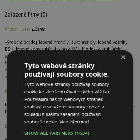
Zařazené firmy (5)
A-BEST, s.r.o.
Liberec
Výroba a prodej: lepené hranoly, eurohranoly, lepené vazníky
BSH, lepené konstrukční hranoly KVH, biodesky, truhlářská
×
spárovka, stavební řezivo, thermowood, stellac, truhlářské
řezivo, dřevitá vlna, exotické řezivo, meranti, dub, javor,
Tyto webové stránky
eukalyptus, borovice, americký dub, teak teakové eurohranoly,
používají soubory cookie.
podlahové desky atd.
Tyto webové stránky používají soubory
AKASTAV s.r.o.
cookie ke zlepšení uživatelského zážitku.
Ostrava-město
Používáním našich webových stránek
Distributor dřevovláknitých izolačních materiálů a konstrukčních
souhlasíte se všemi soubory cookie v
I-nosníků STEICO
souladu s našimi zásadami používání
souborů cookie.
Více informací
Bierhanzl Group, a.s.
Příbram
SHOW ALL PARTNERS
(1634) →
Výroba stavebního i truhlářského řeziva (hranoly, fošny, prkna,