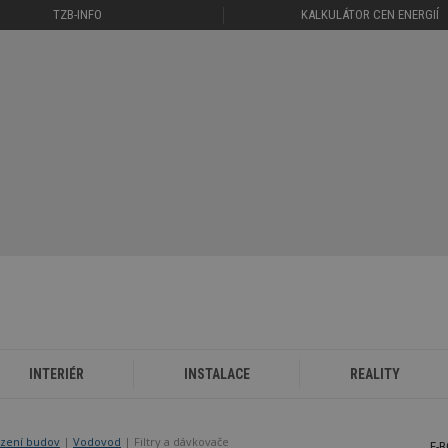
TZB-INFO
KALKULÁTOR CEN ENERGIÍ
INTERIÉR
INSTALACE
REALITY
ízení budov
|
Vodovod
| Filtry a dávkovače
E-