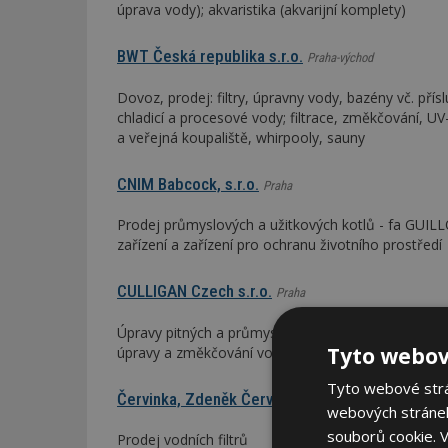
úprava vody); akvaristika (akvarijní komplety)
BWT Česká republika s.r.o.
Praha-východ
Dovoz, prodej: filtry, úpravny vody, bazény vč. pří
chladicí a procesové vody; filtrace, změkčování, UV-
a veřejná koupaliště, whirpooly, sauny
CNIM Babcock, s.r.o.
Praha
Prodej průmyslových a užitkových kotlů - fa GUILL
zařízení a zařízení pro ochranu životního prostředí
CULLIGAN Czech s.r.o.
Praha
Úpravy pitných a průmyslových vod, speciální vícevr
Tyto webov
úpravy a změkčování vody, ozonizace
Tyto webové strán
Červinka, Zdeněk Červinka
Praha
webových stránek
souborů cookie.
V
Prodej vodních filtrů