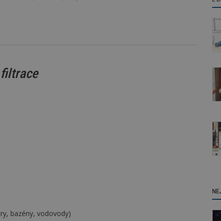
filtrace
NE
ltry, bazény, vodovody)