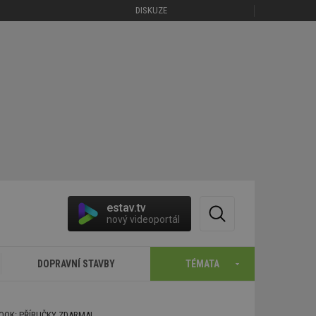
DISKUZE
estav.tv
nový videoportál
DOPRAVNÍ STAVBY
TÉMATA
BOOK: PŘÍRUČKY ZDARMA!