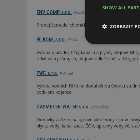
SHOW ALL PAR
ENVICOMP s.r.o.
Havlíčkův Brod
Prodej čerpadel chemických, membránových, dávkova
ZOBRAZIT P
FILKOM, s.r.o.
Kladno
Nezbytně
nutné soubor
Výroba a prodej: filtry kapalin a plynů, olejové filtry
odvětvích průmyslu, olejové odlučovače a filtry pr
FWF, s.r.o.
Rakovník
Výroba vodních filtrů na dodatečnou úpravu studni
vody pro kojence
Nezbytně nutné s
Nezbytně nutné soubo
GASMETER-WATER s.r.o.
Brno-město
Webové stránky nelz
Dodávky zařízení na úpravu pitné vody z povrchový
Název
plynu, vody, kanalizace, ČOV, úpravny vody vč. stav
_hjIncludedInPa