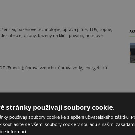
slušenství, bazénové technologie; úprava pitné, TUV, topné,
AK
desinfekce, ozóny; bazény na klíč - privátní, hotelové
OT (Francie); úprava vzduchu, úprava vody, energetická
stvá filtrační technika, výbava bazénů, dávkovací čerpadla,
é stránky používají soubory cookie.
ky používají soubory cookie ke zlepšení uživatelského zážitku. P
 souhlasíte se všemi soubory cookie v souladu s našimi zásadami
íce informací