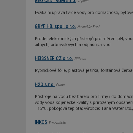
GEO CENTRUM s.r.o.
Teplice
Fyzikální úprava tvrdé vody pro domácnosti, bytov
_dc_gtm_UA-53599
GRYF HB, spol. s r.o.
Havlíčkův Brod
Prodej elektronických přístrojů pro měření pH, vodi
pitných, průmyslových a odpadních vod
id
_hjFirstSeen
HEISSNER CZ s.r.o.
Příbram
Rybníčkové fólie, plastová jezírka, fontánová čerpad
_hjAbsoluteSessi
H2O s.r.o.
Praha
Přístroje na vodu bez barelů pro firmy i do domácno
counter
vody voda kojenecké kvality s přirozeným obsahem 
- 15°C, pokojová teplota; výrobce: Tana Water Ltd
__gfp_64b
INKOS
Brno-město