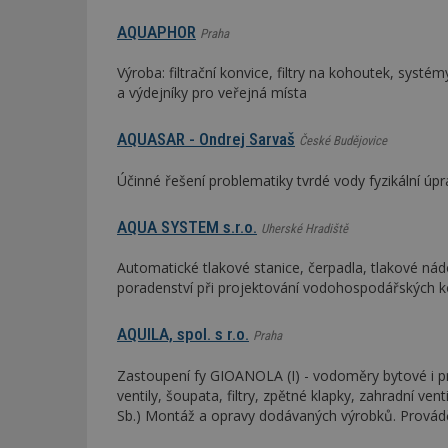
AQUAPHOR
Praha
Výroba: filtrační konvice, filtry na kohoutek, syst
a výdejníky pro veřejná místa
AQUASAR - Ondrej Sarvaš
České Budějovice
Účinné řešení problematiky tvrdé vody fyzikální 
AQUA SYSTEM s.r.o.
Uherské Hradiště
Automatické tlakové stanice, čerpadla, tlakové 
poradenství při projektování vodohospodářských 
AQUILA, spol. s r.o.
Praha
Zastoupení fy GIOANOLA (I) - vodoměry bytové i p
ventily, šoupata, filtry, zpětné klapky, zahradní ve
Sb.) Montáž a opravy dodávaných výrobků. Provádění