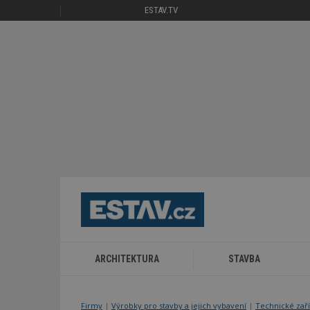
ESTAV.TV
ARCHITEKTURA
STAVBA
Firmy
|
Výrobky pro stavby a jejich vybavení
|
Technické zař