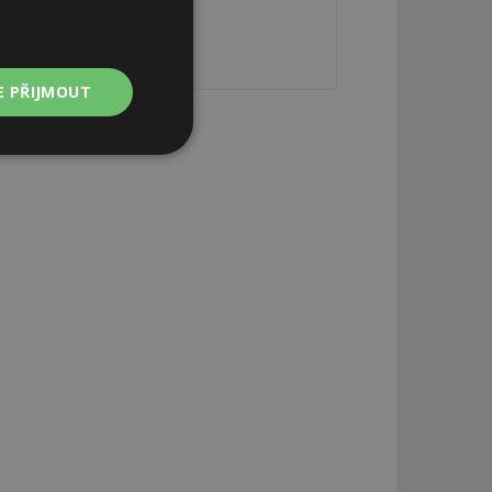
E PŘIJMOUT
Nezařazené
soubory
zařazené soubory
 a správa účtu.
aby informoval
zahrnut do