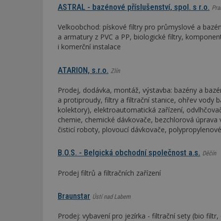
ASTRAL - bazénové příslušenství, spol. s r.o.
Pra
Velkoobchod: pískové filtry pro průmyslové a bazén
a armatury z PVC a PP, biologické filtry, komponen
i komerční instalace
ATARION, s.r.o.
Zlín
Prodej, dodávka, montáž, výstavba: bazény a baz
a protiproudy, filtry a filtrační stanice, ohřev vody
kolektory), elektroautomatická zařízení, odvlhčov
chemie, chemické dávkovače, bezchlorová úprava vod
čisticí roboty, plovoucí dávkovače, polypropylenové 
B.O.S. - Belgická obchodní společnost a.s.
Děčín
Prodej filtrů a filtračních zařízení
Braunstar
Ústí nad Labem
Prodej: vybavení pro jezírka - filtrační sety (bio fil