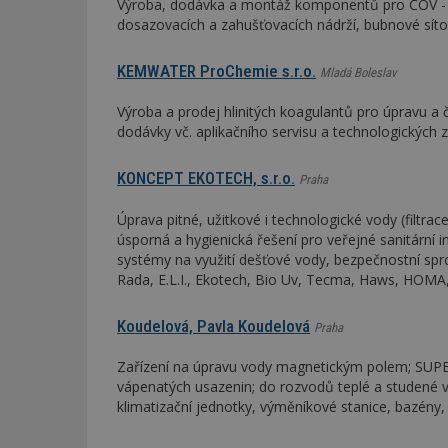
Výroba, dodávka a montáž komponentů pro ČOV - če
dosazovacích a zahušťovacích nádrží, bubnové sítové
Název
Provider
Pr
Název
Název
/
D
KEMWATER ProChemie s.r.o.
Mladá Boleslav
Název
_hjSessionUser_1
Doména
test
.m
tu
Výroba a prodej hlinitých koagulantů pro úpravu a
_gid
CMID
Google
LLC
dodávky vč. aplikačního servisu a technologických z
Gdyn
mobile
ww
.estav.cz
_ga
TDID
Google
KONCEPT EKOTECH, s.r.o.
Praha
sssp_session
c
.e
LLC
.estav.cz
ui
Úprava pitné, užitkové i technologické vody (filtrac
VISITOR_INFO1_LI
úsporná a hygienická řešení pro veřejné sanitární 
cct
systémy na využití dešťové vody, bezpečnostní spr
_hjSession_170189
Rada, E.L.I., Ekotech, Bio Uv, Tecma, Haws, HOMA
Gtest
uid
Koudelová, Pavla Koudelová
Praha
C
Zařízení na úpravu vody magnetickým polem; SUPE
test_cookie
bm2uu
vápenatých usazenin; do rozvodů teplé a studené v
klimatizační jednotky, výměníkové stanice, bazény, 
cct
id
ibbid