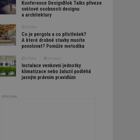
Konference DesignBlok Talks přiveze
světové osobnosti designu
a architektury
VČERA
Co je pergola a co přístřešek?
A které drobné stavby musíte
povolovat? Pomůže metodika
VČERA
Firemní
Instalace venkovní jednotky
klimatizace nebo žaluzií podléhá
jasným právním pravidlům
REKLAMA