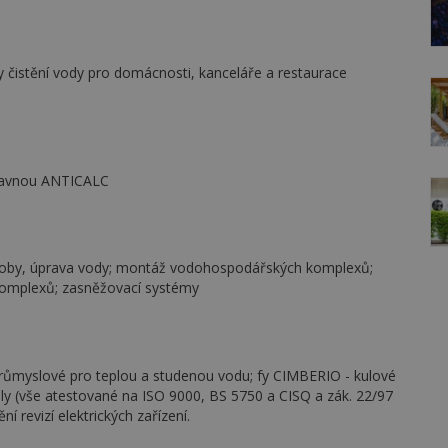
émy čistění vody pro domácnosti, kanceláře a restaurace
úpravnou ANTICALC
nádoby, úprava vody; montáž vodohospodářských komplexů;
komplexů; zasněžovací systémy
růmyslové pro teplou a studenou vodu; fy CIMBERIO - kulové
ntily (vše atestované na ISO 9000, BS 5750 a CISQ a zák. 22/97
 revizí elektrických zařízení.