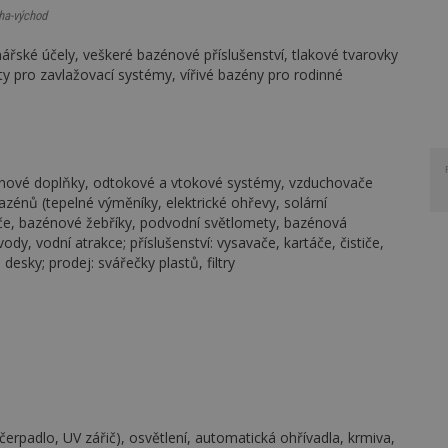
ha-východ
ářské účely, veškeré bazénové příslušenství, tlakové tvarovky
ty pro zavlažovací systémy, vířivé bazény pro rodinné
énové doplňky, odtokové a vtokové systémy, vzduchovače
 bazénů (tepelné výměníky, elektrické ohřevy, solární
ače, bazénové žebříky, podvodní světlomety, bazénová
y, vodní atrakce; příslušenství: vysavače, kartáče, čističe,
desky; prodej: svářečky plastů, filtry
tr, čerpadlo, UV zářič), osvětlení, automatická ohřívadla, krmiva,