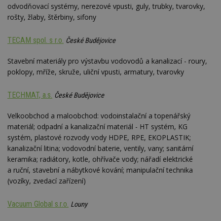
N
odvodňovací systémy, nerezové vpusti, guly, trubky, tvarovky,
ž
rošty, žlaby, štěrbiny, sifony
id
i
TECAM spol. s r.o.
counter
www.estav.cz
29
T
České Budějovice
minut
co
53
po
Stavební materiály pro výstavbu vodovodů a kanalizací - roury,
sekund
vy
se
poklopy, mříže, skruže, uliční vpusti, armatury, tvarovky
__gfp_64b
1 rok
Je
Google LLC
so
.estav.cz
TECHMAT, a.s.
České Budějovice
kt
sp
da
Velkoobchod a maloobchod: vodoinstalační a topenářský
c
n
materiál; odpadní a kanalizační materiál - HT systém, KG
w
systém, plastové rozvody vody HDPE, RPE, EKOPLASTIK;
kanalizační litina; vodovodní baterie, ventily, vany; sanitární
keramika; radiátory, kotle, ohřívače vody; nářadí elektrické
a ruční, stavební a nábytkové kování; manipulační technika
Název
Provider
/
Doména
Vyprší
(vozíky, zvedací zařízení)
Provider
/
Název
Vyprší
Popis
_hjSessionUser_170189
.estav.cz
1 rok
Provider
Doména
Název
/
Vyprší
Popis
Vacuum Global s.r.o.
Louny
tu
.ih.adscale.de
11 měsíců
test
.m6r.eu
59
Pokud víte
Doména
Provider
/
Název
Vyprší
4 týdny
Popis
minut
něco o tomto
Doména
54
souboru