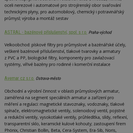
oceli nerezové i automatové pro strojírenský obor svařování
technickými plyny, pro automobilový, chemický i potravinářský
průmysl; výroba a montáž sestav
ASTRAL - bazénové příslušenství, spol. s r.o.
Praha-východ
Velkoobchod: pískové filtry pro průmyslové a bazénářské účely,
veškeré bazénové příslušenství, tlakové tvarovky a armatury
z PVC a PP, biologické filtry, komponenty pro zavlažovací
systémy, vířivé bazény pro rodinné i komerční instalace
Avemar cz s.r.o.
Ostrava-město
Obchodní a výrobní činnost v oblasti průmyslových armatur,
zaměřená na segment speciálních armatur a zařízení pro
měření a regulaci: magnetické stavoznaky, vodoznaky, tlakové
spínače, elektromagnetické ventily, solenoidový ventil, pojistné
a redukční ventily, vysokotlaké ventily, průhledítka, slídy, reflexní,
transparentní sklo, keramické kulové kohouty; zastoupení firem
Phönix, Christian Bollin, Beta, Cera-System, Era-Sib, Noris,