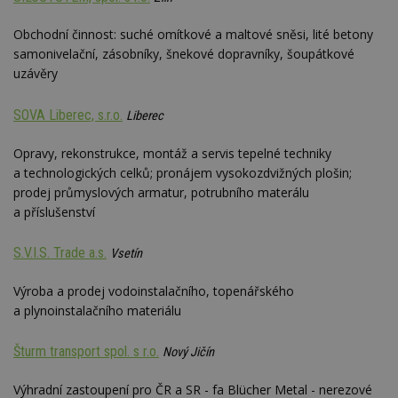
je
kt
id
Obchodní činnost: suché omítkové a maltové sněsi, lité betony
p
samonivelační, zásobníky, šnekové dopravníky, šoupátkové
ú
An
uzávěry
id
www.estav.cz
1 rok
T
co
SOVA Liberec, s.r.o.
Liberec
po
vy
se
Opravy, rekonstrukce, montáž a servis tepelné techniky
_hjFirstSeen
29
S
Hotjar Ltd
a technologických celků; pronájem vysokozdvižných plošin;
minut
je
.estav.cz
prodej průmyslových armatur, potrubního materálu
54
ab
sekund
sl
a příslušenství
ce
pr
po
S.V.I.S. Trade a.s.
Vsetín
N
ž
id
Výroba a prodej vodoinstalačního, topenářského
i
a plynoinstalačního materiálu
_hjAbsoluteSessionInProgress
29
S
Hotjar Ltd
minut
je
.estav.cz
54
ab
Šturm transport spol. s r.o.
Nový Jičín
sekund
sl
ce
pr
Výhradní zastoupení pro ČR a SR - fa Blücher Metal - nerezové
po