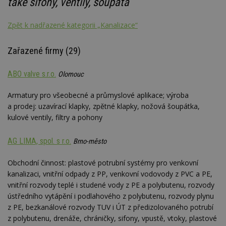
také sifony, ventily, šoupata
Zpět k nadřazené kategorii „Kanalizace“
Zařazené firmy (29)
ABO valve s.r.o.
Olomouc
Armatury pro všeobecné a průmyslové aplikace; výroba
a prodej: uzavírací klapky, zpětné klapky, nožová šoupátka,
kulové ventily, filtry a pohony
AG LIMA, spol. s r.o.
Brno-město
Obchodní činnost: plastové potrubní systémy pro venkovní
kanalizaci, vnitřní odpady z PP, venkovní vodovody z PVC a PE,
vnitřní rozvody teplé i studené vody z PE a polybutenu, rozvody
ústředního vytápění i podlahového z polybutenu, rozvody plynu
z PE, bezkanálové rozvody TUV i ÚT z předizolovaného potrubí
z polybutenu, drenáže, chráničky, sifony, vpustě, vtoky, plastové