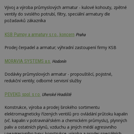
Vývoj a výroba průmyslových armatur - kulové kohouty, zpětné
ventily do svislého potrubí, filtry, speciální armatury dle
Funkční soubory
Nezařazené
soubory
požadavků zákazníka
KSB Pumpy a armatury s.r.o., koncern
Praha
Prodej čerpadel a armatur; výhradní zastoupení firmy KSB
MORAVIA SYSTEMS a.s.
Hodonín
Nezbytně nutné soubory
Výkonové soubory
Soubory cílení
Dodávky průmyslových armatur - propouštěcí, pojistné,
Funkční soubory
Nezařazené soubory
redukční ventily; odborné servisní služby
Nezbytně nutné soubory cookie umožňují základní
PEVEKO, spol. s r.o.
Uherské Hradiště
funkce webových stránek, jako je přihlášení
uživatele a správa účtu. Webové stránky nelze bez
nezbytně nutných souborů cookie správně
Konstrukce, výroba a prodej širokého sortimentu
používat.
elektromagneticky řízených ventilů pro ovládání průtoku kapalin
Provider
/
(vč. kapalin v potravinářském a chemickém průmyslu), plynných
Název
Vyprší
P
Doména
paliv a ostatních plynů, vzduchu a jiných médií agresivního
_hjIncludedInPageviewSample
2
T
Hotjar Ltd
i neagresivního typu; konstrukce, výroba a prodej speciálních