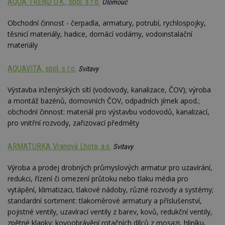
AQUA TREND O.K., spol. s r.o.
Olomouc
Obchodní činnost - čerpadla, armatury, potrubí, rychlospojky,
těsnicí materiály, hadice, domácí vodárny, vodoinstalační
materiály
AQUAVITA, spol. s r.o.
Svitavy
Výstavba inženýrských sítí (vodovody, kanalizace, ČOV); výroba
a montáž bazénů, domovních ČOV, odpadních jímek apod.;
obchodní činnost: materiál pro výstavbu vodovodů, kanalizací,
pro vnitřní rozvody, zařizovací předměty
ARMATURKA Vranová Lhota, a.s.
Svitavy
Výroba a prodej drobných průmyslových armatur pro uzavírání,
redukci, řízení či omezení průtoku nebo tlaku média pro
vytápění, klimatizaci, tlakové nádoby, různé rozvody a systémy;
standardní sortiment: tlakoměrové armatury a příslušenství,
pojistné ventily, uzavírací ventily z barev, kovů, redukční ventily,
zpětné klapky; kovoobrávění rotačních dílců z mosazi, hliníku,