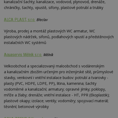
kanalizační šachty; kanalizace, vodovod, plynovod, drenáže,
chráničky, šachty, vpustě, sifony, plastové potrubí a trubky
ALCA PLAST, s.r.o.
Břeclav
Výroba, prodej a montáž plastových WC armatur, WC
plastových nádržek, sifonů, podlahových vpustí a předstěnových
instalačních WC systémů
Aquaservis Mělník s.r.o.
Mělník
Velkoobchod a specializovaný maloobchod s vodárenským
a kanalizačním zbožím určeným pro inženýrské sítě, průmyslové
stavby, venkovní i vnitřní instalace budov: potrubí a tvarovky -
plasty (PVC, HDPE, LDPE, PP), litina, kamenina; šachty
vodoměrné a kanalizační; armatury; opravné jímky; poklopy,
mříže a žlaby; drenáže; vnitřní instalace - HT, PPR (Ekoplastik);
plastové okapy; izolace; ventily; vodoměry; spojovací materál;
těsnění; betonové výrobky