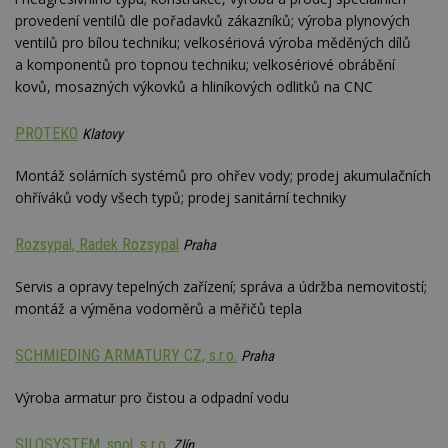
minuty
co
www.estav.cz
provedení ventilů dle pořadavků zákazníků; výroba plynových
na
ab
ventilů pro bílou techniku; velkosériová výroba měděných dílů
Ho
zd
a komponentů pro topnou techniku; velkosériové obrábění
ná
kovů, mosazných výkovků a hliníkových odlitků na CNC
z
vz
d
PROTEKO
l
Klatovy
z
st
Montáž solárních systémů pro ohřev vody; prodej akumulačních
w
ohříváků vody všech typů; prodej sanitární techniky
_dc_gtm_UA-53599847-1
.estav.cz
53
T
sekund
co
př
Rozsypal, Radek Rozsypal
Praha
w
po
S
Servis a opravy tepelných zařízení; správa a údržba nemovitostí;
Go
da
montáž a výměna vodoměrů a měřičů tepla
kó
Po
lz
SCHMIEDING ARMATURY CZ, s.r.o.
Praha
z
nu
be
Výroba armatur pro čistou a odpadní vodu
sk
f
s
ná
SILOSYSTEM, spol. s r.o.
Zlín