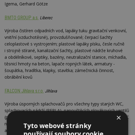
Igema, Gerhard Götze
BMTO GROUP a.s.
Liberec
Výroba čistíren odpadních vod, lapáky tuku gravitační venkovní,
vnitřní (vzduchotěsné), provzdušňované; čerpací šachty
celoplastové s vystrojením; plastové lapáky písku, česle ručně
i strojně stírané, kanalizační šachty, plastové nádrže kruhové
a obdélníkové, septiky, bazény, neutralizační stanice, míchadla,
těsnicí hmoty na beton, lapače ropných látek, armatury -
šoupátka, hradítka, klapky, stavítka; zámečnická činnost,
obrábění kovů
FALCON Jihlava s.r.o.
Jihlava
Výroba úsporných splachovačů pro všechny typy starých WC,
splachovacích nádrží (PERLA), napouštěcích plovákových ventilů
×
(pro boční a spodní přívod vody), připojovacích hadiček (pro WC
nádrže), přímý dovoz a velkoobchodní prodej vybavení WC
Tyto webové stránky
a koupelen
používají soubory cookie.