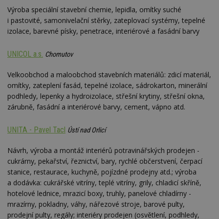
Výroba speciální stavební chemie, lepidla, omítky suché
i pastovité, samonivelační stěrky, zateplovací systémy, tepelné
izolace, barevné písky, penetrace, interiérové a fasádní barvy
UNICOL a.s.
Chomutov
Velkoobchod a maloobchod stavebních materiálů: zdicí materiál,
omítky, zateplení fasád, tepelné izolace, sádrokarton, minerální
podhledy, lepenky a hydroizolace, střešní krytiny, střešní okna,
zárubně, fasádní a interiérové barvy, cement, vápno atd.
UNITA - Pavel Tacl
Ústí nad Orlicí
Návrh, výroba a montáž interiérů potravinářských prodejen -
cukrárny, pekařství, řeznictví, bary, rychlé občerstvení, čerpací
stanice, restaurace, kuchyně, pojízdné prodejny atd.; výroba
a dodávka: cukrářské vitríny, teplé vitríny, grily, chladicí skříně,
hotelové lednice, mrazicí boxy, truhly, panelové chladírny -
mrazírny, pokladny, váhy, nářezové stroje, barové pulty,
prodejní pulty, regály; interiéry prodejen (osvětlení, podhledy,