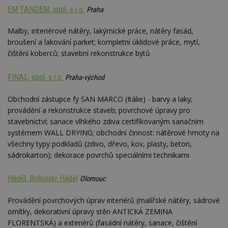
EM TANDEM, spol. s r.o.
Praha
Malby, interiérové nátěry, lakýrnické práce, nátěry fasád,
broušení a lakování parket; kompletní úklidové práce, mytí,
čištění koberců; stavební rekonstrukce bytů
FINAL, spol. s r.o.
Praha-východ
Obchodní zástupce fy SAN MARCO (Itálie) - barvy a laky;
provádění a rekonstrukce staveb; povrchové úpravy pro
stavebnictví; sanace vlhkého zdiva certifikovaným sanačním
systémem WALL DRYING; obchodní činnost: nátěrové hmoty na
všechny typy podkladů (zdivo, dřevo, kov, plasty, beton,
sádrokarton); dekorace povrchů speciálními technikami
Háděl, Bohuslav Háděl
Olomouc
Provádění povrchových úprav interiérů (malířské nátěry, sádrové
omítky, dekorativní úpravy stěn ANTICKÁ ZEMINA
FLORENTSKÁ) a exteriérů (fasádní nátěry, sanace, čištění