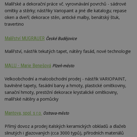
Malířské a dekorační práce vč. vyrovnávání povrchů - sádrové
omítky a stěrky; nástřiky Variopaint a jiné dle katalogu; repase
Nezbytně nutné soubory
oken a dveří; dekorace stěn, antické malby, benátský štuk,
travertino
Výkonové soubory
Soubory cílení
Funkční soubory
Nezařazené soubory
Malířství MUGRAUER
České Budějovice
Nezbytně nutné soubory cookie umožňují základní
funkce webových stránek, jako je přihlášení
Malířství, nástřik tekutých tapet, nátěry fasád, nové technologie
uživatele a správa účtu. Webové stránky nelze bez
nezbytně nutných souborů cookie správně
používat.
MALU - Marie Benešová
Plzeň-město
Provider
/
Název
Vyprší
P
Velkoobchodní a maloobchodní prodej - nástřik VARIOPAINT,
Doména
bavlněné tapety, fasádní barvy a hmoty, plastické omítkoviny,
_hjIncludedInPageviewSample
2
T
Hotjar Ltd
sanační hmoty, prestižní dekorace krystalické omítkoviny,
minuty
co
www.estav.cz
na
malířské nátěry a pomůcky
ab
Ho
zd
Mantova, spol. s r.o.
Ostrava-město
ná
z
vz
Přímý dovoz a prodej italských keramických obkladů a dlažeb
d
l
slinutých i glazovaných (cca 3000 typů), přírodních materiálů
z