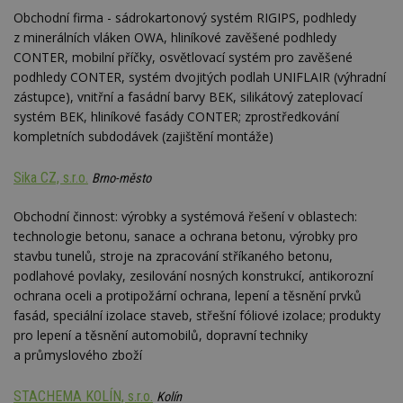
optima
releva
Obchodní firma - sádrokartonový systém RIGIPS, podhledy
rekla
z minerálních vláken OWA, hliníkové zavěšené podhledy
shrom
údajů 
CONTER, mobilní příčky, osvětlovací systém pro zavěšené
návště
podhledy CONTER, systém dvojitých podlah UNIFLAIR (výhradní
více w
stránek
zástupce), vnitřní a fasádní barvy BEK, silikátový zateplovací
výměnu
návště
systém BEK, hliníkové fasády CONTER; zprostředkování
obvykl
kompletních subdodávek (zajištění montáže)
poskyt
centr
výměn
Sika CZ, s.r.o.
třetích
Brno-město
tuuid_lu
.bidswitch.net
1 rok
Obsah
Obchodní činnost: výrobky a systémová řešení v oblastech:
jedine
návště
technologie betonu, sanace a ochrana betonu, výrobky pro
které 
Bidswi
stavbu tunelů, stroje na zpracování stříkaného betonu,
sledov
podlahové povlaky, zesilování nosných konstrukcí, antikorozní
návště
více w
ochrana oceli a protipožární ochrana, lepení a těsnění prvků
umožň
fasád, speciální izolace staveb, střešní fóliové izolace; produkty
Bidswi
optima
pro lepení a těsnění automobilů, dopravní techniky
releva
a průmyslového zboží
reklamy
aby se
návště
několik
STACHEMA KOLÍN, s.r.o.
Kolín