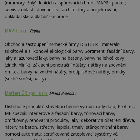
(mramory, žuly), lepicích a spárovacích hmot MAPEI, parket;
st
w
servis v oblasti stavebnictví, architektury a projektování;
_dc_gtm_UA-53599847-1
.estav.cz
53
T
obkladačské a dlaždičské práce
sekund
co
př
w
MAVIT, s.r.o.
Praha
po
S
Go
Obchodní zastoupení německé firmy DISTLER - minerální
da
silikátové a silikonové ekologické barvy Sortiment: fasádní barvy,
kó
Po
laky a lazurovací laky, barvy na betony, barvy na lehké kovy
lz
z
(zinek, hliník), základní penetrační nátěry, nátěry na zpevnění
nu
omítek, barvy na vnitřní nátěry, protiplísňové nátěry, omítky
be
sk
(suché směsi, pasty)
f
s
ná
Meffert ČR spol. s r.o.
Mladá Boleslav
je
kt
id
Distribuce produktů stavební chemie výrobní řady düfa, Profitec,
p
ú
MF speciál: interiérové a fasádní barvy, tónovací barvy,
An
omítkoviny, renovační produkty, laky, dekorativní ošetření dřeva,
id
www.estav.cz
1 rok
T
nátěry na beton, střechy, lepidla, tmely, stěrky; míchání barev
co
pomocí automatu; certifikované zateplovací systémy vč.
po
vy