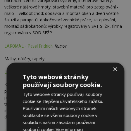
míchacím centru; zateplovací systémy, interierové nátěry,
veškeré nátěrové hmoty, stavební materiál pro zateplování -
malo- i velkoobchod; dodávka a montáž oken a dveří včetně
žaluzií a parapetů, dokočovací zednické práce, zateplování,
montáž sádrokartonů; výrobky registrovány v SVT SFŽP, firma
registrována v SOD SFŽP
LAKOMAL - Pavel Fridrich
Trutnov
Malby, nátěry, tapety
×
LAKSTAV PRAHA 5 s.r.o.
Praha
Tyto webové stránky
používají soubory cookie.
Komplexní stavební služby v oborech: lakýrnické a malířské
práce, tapetářské práce, sádrokartonářské práce, podlahářské
Tyto webové stránky používají soubory
práce, truhlářské práce, lešenářské práce; zateplování budov,
cookie ke zlepšení uživatelského zážitku.
tryskání povrchů, protipožární nátěry a stavební práce; prodej
Používáním našich webových stránek
stavebních materiálů; akreditovaná firma (odborný dodavatel)
souhlasíte se všemi soubory cookie v
dotačního programu Zelená úsporám
souladu s našimi zásadami používání
souborů cookie.
Více informací
Loci Interier s.r.o.
Praha