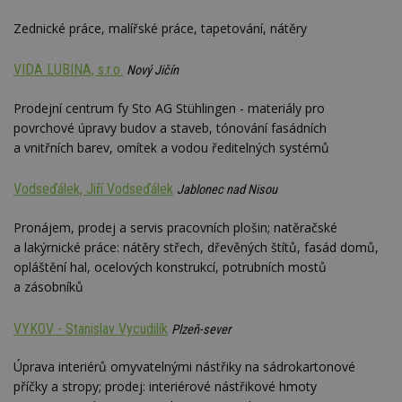
Zednické práce, malířské práce, tapetování, nátěry
VIDA LUBINA, s.r.o.
Nový Jičín
Prodejní centrum fy Sto AG Stühlingen - materiály pro
povrchové úpravy budov a staveb, tónování fasádních
a vnitřních barev, omítek a vodou ředitelných systémů
Vodseďálek, Jiří Vodseďálek
Jablonec nad Nisou
Pronájem, prodej a servis pracovních plošin; natěračské
a lakýrnické práce: nátěry střech, dřevěných štítů, fasád domů,
opláštění hal, ocelových konstrukcí, potrubních mostů
a zásobníků
VYKOV - Stanislav Vycudilík
Plzeň-sever
Úprava interiérů omyvatelnými nástřiky na sádrokartonové
příčky a stropy; prodej: interiérové nástřikové hmoty