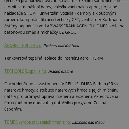
technika pro úpravu povrchů strojním stříkáním sanačních směsí
webu.
a omítek, nanášení barev, válečkování maleb apod.; pojízdné
CMPRO
2 měsíce 4
Tyto s
Casale Media
nakladače SHOPF, univerzální vozidla - dempry s kloubovým
týdny
cookie
Inc.
spojen
.casalemedia.com
rámem; kompaktní filtrační techniky CFT, ventilátory Korfmann;
reklam
čistírny odpadních vod ABWASSERANLAGEN GÜLDNER; koše na
sledov
produk
betonovou směs a míchačky EZ GROUT
které 
uživate
ŠPANIEL GROUP, a.s.
Rychnov nad Kněžnou
Tenkovrstvá tepelná izolace do interiéru aeroTHERM
TECHCOLOR, spol. s r.o.
Hradec Králové
Obchodní činnost: zastoupení fy RELIUS, DÜFA Farben (SRN) -
nátěrové hmoty; distribuce nátěrových hmot a jejich míchání,
nátěry pro průmysl; úprava interiéru a exteriéru. Akreditovaná
firma (odborný dodavatel) dotačního programu Zelená
úsporám.
TOMEŠ výroba stavebních hmot s.r.o.
Jablonec nad Nisou