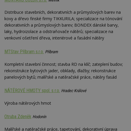
Mělník
__gfp_64b
1 rok
Je
Google LLC
so
.estav.cz
Distribuce stavebních, dekorativních a průmyslových barev na
kt
sp
kovy a dřevo finské firmy TIKKURILA; specializace na tónování
da
c
dekorativních a průmyslových barev; BONDEX dánské barvy,
n
laky, hydroizolace a odstraňovače nátěrů; specializace na
w
venkovní ošetření dřeva, interiérové a fasádní nátěry
MTStav Příbram s.r.o.
Příbram
Název
Provider
/
Doména
Vyprší
Kompletní stavební činnost; stavba RD na klíč; zateplení budov;
Provider
/
Název
Vyprší
Popis
_hjSessionUser_170189
.estav.cz
1 rok
Provider
Doména
rekonstrukce bytových jader, obklady, dlažby; rekonstrukce
Název
/
Vyprší
Popis
tu
.ih.adscale.de
11 měsíců
panelových bytů; malířské a natěračské práce, nátěry fasád
test
.m6r.eu
59
Pokud víte
Doména
Provider
/
Název
Vyprší
4 týdny
Popis
minut
něco o tomto
Doména
54
souboru
_gid
1 den
Tento soubor
Google
Gdyn
1 rok
Gemius
sekund
cookie a jeho
NÁTĚROVÉ HMOTY spol. s r.o.
cookie nastavuje
Hradec Králové
CMID
LLC
1 rok
Tyto s
Casale Media
.hit.gemius.pl
použití, které
Google
.estav.cz
cookie
Inc.
nejsou
Analytics. Ukládá
spojen
.casalemedia.com
c
.creative-serving.com
specifické pro
1 rok 3
Výroba nátěrových hmot
a aktualizuje
reklam
konkrétní
týdny
jedinečnou
sledov
web, přidejte
hodnotu pro
produk
své příspěvky.
ui
.toplist.cz
Zavřením
každou
které 
Otruba Zdeněk
Hodonín
prohlížeče
navštívenou
uživate
mobile
www.estav.cz
2
Slouží k
stránku a slouží k
měsíce
zapamatování
cct
.m6r.eu
2 měsíce 4
počítání a
TDID
1 rok
Tento 
Malířské a natěračské práce, tapetování, dekorativní úprava
The Trade Desk
4 týdny
předvolby
týdny