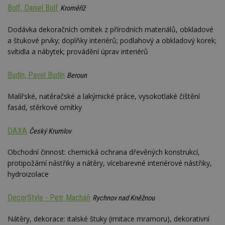
Bolf, Daniel Bolf
Kroměříž
Dodávka dekoračních omítek z přírodních materiálů, obkladové
a štukové prvky; doplňky interiérů; podlahový a obkladový korek;
svítidla a nábytek; provádění úprav interiérů
Budín, Pavel Budín
Beroun
Malířské, natěračské a lakýrnické práce, vysokotlaké čištění
fasád, stěrkové omítky
DAXA
Český Krumlov
Obchodní činnost: chemická ochrana dřevěných konstrukcí,
protipožární nástřiky a nátěry, vícebarevné interiérové nástřiky,
hydroizolace
DecorStyle - Petr Macháň
Rychnov nad Kněžnou
Nátěry, dekorace: italské štuky (imitace mramoru), dekorativní