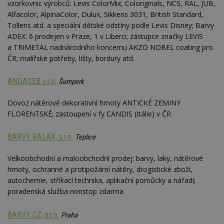
vzorkovnic výrobců: Levis ColorMix, Coloriginals, NCS, RAL, JUB,
Alfacolor, AlpinaColor, Dulux, Sikkens 3031, British Standard,
Tollens atd. a speciální dětské odstíny podle Levis Disney; Barvy
ADEX: 6 prodejen v Praze, 1 v Liberci; zástupce značky LEVIS
a TRIMETAL nadnárodního koncernu AKZO NOBEL coating pro
ČR; malířské potřeby, lišty, bordury atd.
ANDASEB s.r.o.
Šumperk
Dovoz nátěrové dekorativní hmoty ANTICKÉ ZEMINY
FLORENTSKÉ; zastoupení v fy CANDIS (Itálie) v ČR
BARVY BALAX, s.r.o.
Teplice
Velkoobchodní a maloobchodní prodej: barvy, laky, nátěrové
hmoty, ochranné a protipožární nátěry, drogistické zboží,
autochemie, stříkací technika, aplikační pomůcky a nářadí;
poradenská služba nonstop zdarma
BARVY CZ, s.r.o.
Praha