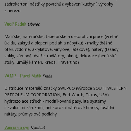
sádrokarton, nástřiky povrchů); vybavení kuchyní; výrobky
z nerezu
Vacíř Radek
Liberec
Malířské, natěračské, tapetářské a dekorativní práce (včetně
úklidu, zakrytí a olepení podlah a nábytku) - malby (běžné
otěruvzdorné, akrylátové, vinylové, latexové), nátěry (fasády,
sokly, zárubně, dveře, radiátory, okna), dekorace (benátské
štuky, umělý kámen, Kreos, Travertino)
VAMP - Pavel Mařík
Praha
Distribuce materiálů značky SWEPCO (výrobce SOUTHWESTERN
PETROLEUM CORPORATION, Fort Worth, Texas, USA):
hydroizolace střech - modifikované pásy, lité systémy
s kvalitními zárukami; antikorozní nátěrové hmoty; fasádní
nátěry; průmyslové podlahy
Vančura a syn
Nymburk