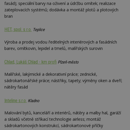
fasád); speciální barvy na oživení a údržbu omítek; realizace
zateplovacích systémů; dodávka a montáž plotů a plotových
bran
HET, spol. s r.o.
Teplice
Výroba a prodej vodou ředitelných interiérových a fasádních
barev, omítkovin, lepidel a tmelů, malířských surovin
Chlad, Lukáš Chlad - km profi
Plzeň-město
Malířské, lakýrnické a dekorativní práce; zednické,
sádrokartonářské práce; nástřiky, tapety; výměny oken a dveří;
nátěry fasád
Inteline s.r.o.
Kladno
Malování bytů, kanceláří a interiérů, nátěry a malby hal, garáží
a skladů včetně stříkací technologie airless; montáž
sádrokartonových konstrukcí, sádrokartonové příčky