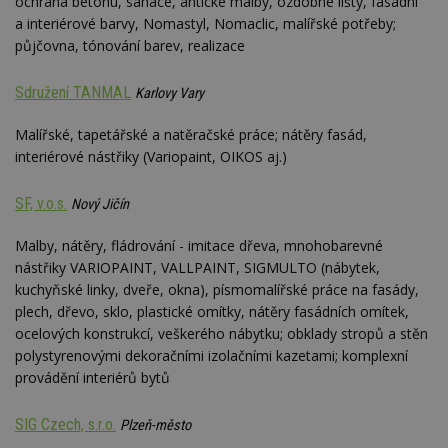
ochrana betonu, sanace, antické malby, ozdobné lišty, fasádní
webu
a interiérové barvy, Nomastyl, Nomaclic, malířské potřeby;
relevan
půjčovna, tónování barev, realizace
tuuid_lu
.creative-
1 rok 3
Obsah
serving.com
týdny
jedine
návště
Sdružení TANMAL
Karlovy Vary
které 
Bidswi
sledov
Malířské, tapetářské a natěračské práce; nátěry fasád,
návště
více w
interiérové nástřiky (Variopaint, OIKOS aj.)
umožň
Bidswi
optima
SF, v.o.s.
Nový Jičín
releva
reklamy
aby se
Malby, nátěry, fládrování - imitace dřeva, mnohobarevné
návště
několik
nástřiky VARIOPAINT, VALLPAINT, SIGMULTO (nábytek,
nezobr
kuchyňské linky, dveře, okna), písmomalířské práce na fasády,
stejné
plech, dřevo, sklo, plastické omítky, nátěry fasádních omítek,
uu
11 měsíců
Slouží 
Ströer Core
ocelových konstrukcí, veškerého nábytku; obklady stropů a stěn
4 týdny
reklam 
GmbH & Co. KG
pohybů
.adscale.de
polystyrenovými dekoračními izolačními kazetami; komplexní
napříč
provádění interiérů bytů
stránk
uuid
1 rok
Tento 
MediaMath Inc.
cookie
.mathtag.com
SIG Czech, s.r.o.
Plzeň-město
použív