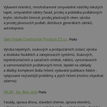
Google
Suite
Vybavení interiérů, mnohobarevné omyvatelné nástřiky tekutých
tapet, omyvatelné nátěry fasád, prodej a pokládka podlahových
tuuid
.bidswitch.net
1 rok
Tento 
cookie
krytin; obchodní činnost; prodej plastových oken; výroba
hlavně
a prodej plovoucích podlah; distribuce generálních zámků;
bidswit
aby by
autodoprava
reklam
pro ná
webu
Saint-Gobain Construction Products CZ a.s.
relevan
Praha
sid
.seznam.cz
4 týdny 2
Toto j
Výroba tepelných, zvukových a protipožárních izolací; výroba
dny
běžný 
soubor
a dodávka fasádních a zateplovacích systémů, štukových,
ale po
tepelněizolačních a sanačních omítek, nátěrů, vyrovnávacích
naleze
soubor
a samonivelačních podlahových hmot, lepidel na obklady
relace
pravd
a dlažby; komplexní škála řešení; vydavatel publikace Rádce -
použit 
vytipované nejčastější problémy a jejich řešení (možno objednat
správu
relace.
zdarma)
tuuid
.creative-
1 rok 3
Tento 
serving.com
týdny
cookie
SAJM - Ing. Aleš Jech
Praha
hlavně
bidswit
aby by
Fasády, úprava dřeva, stavební chemie, úprava interiérů,
reklam
pro ná