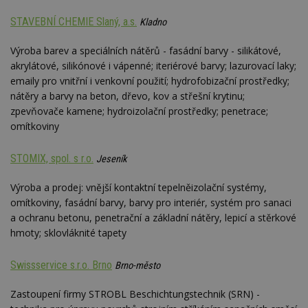
YSC
Zavřením
Tento 
Google LLC
STAVEBNÍ CHEMIE Slaný, a.s.
Kladno
prohlížeče
cookie
.youtube.com
YouTu
sledov
Výroba barev a speciálních nátěrů - fasádní barvy - silikátové,
zobraz
vložen
akrylátové, silikónové i vápenné; iteriérové barvy; lazurovací laky;
emaily pro vnitřní i venkovní použití; hydrofobizační prostředky;
CMPS
2 měsíce 4
Tyto s
Casale Media
týdny
cookie
Inc.
nátěry a barvy na beton, dřevo, kov a střešní krytinu;
spojen
.casalemedia.com
reklam
zpevňovače kamene; hydroizolační prostředky; penetrace;
sledov
omítkoviny
produk
které 
uživate
STOMIX, spol. s r.o.
Jeseník
IDE
2 roky
Tento 
Google LLC
cookie
.doubleclick.net
Výroba a prodej: vnější kontaktní tepelněizolační systémy,
společ
Double
omítkoviny, fasádní barvy, barvy pro interiér, systém pro sanaci
provád
inform
a ochranu betonu, penetrační a základní nátěry, lepicí a stěrkové
tom, j
hmoty; sklovláknité tapety
uživate
webové
a jakou
Swissservice s.r.o. Brno
reklam
Brno-město
koncov
mohl v
Zastoupení firmy STROBL Beschichtungstechnik (SRN) -
návště
uvede