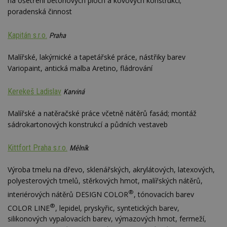
na ošetření betonových ploch a kovových konstrukcí;
poradenská činnost
Kapitán s.r.o.
Praha
Malířské, lakýrnické a tapetářské práce, nástřiky barev
Variopaint, antická malba Aretino, fládrování
Kerekeš Ladislav
Karviná
Malířské a natěračské práce včetně nátěrů fasád; montáž
sádrokartonových konstrukcí a půdních vestaveb
Kittfort Praha s.r.o.
Mělník
Výroba tmelu na dřevo, sklenářských, akrylátových, latexových,
polyesterových tmelů, stěrkových hmot, malířských nátěrů,
®
interiérových nátěrů DESIGN COLOR
, tónovacích barev
®
COLOR LINE
, lepidel, pryskyřic, syntetických barev,
silikonových vypalovacích barev, výmazových hmot, fermeží,