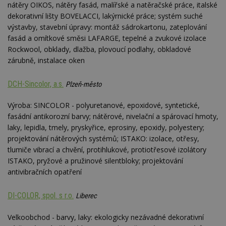
nátěry OIKOS, nátěry fasád, malířské a natěračské práce, italské
dekorativní lišty BOVELACCI, lakýrnické práce; systém suché
výstavby, stavební úpravy: montáž sádrokartonu, zateplování
fasád a omítkové směsi LAFARGE, tepelné a zvukové izolace
Rockwool, obklady, dlažba, plovoucí podlahy, obkladové
zárubně, instalace oken
DCH-Sincolor, a.s.
Plzeň-město
Výroba: SINCOLOR - polyuretanové, epoxidové, syntetické,
fasádní antikorozní barvy; nátěrové, nivelační a spárovací hmoty,
laky, lepidla, tmely, pryskyřice, eprosiny, epoxidy, polyestery;
projektování nátěrových systémů; ISTAKO: izolace, otřesy,
tlumiče vibrací a chvění, protihlukové, protiotřesové izolátory
ISTAKO, pryžové a pružinové silentbloky; projektování
antivibračních opatření
DI-COLOR, spol. s r.o.
Liberec
Velkoobchod - barvy, laky: ekologicky nezávadné dekorativní