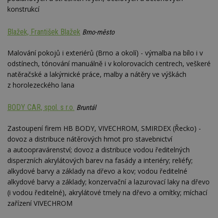
konstrukcí
Blažek, František Blažek
Brno-město
Malování pokojů i exteriérů (Brno a okolí) - výmalba na bílo i v
odstínech, tónování manuálně i v kolorovacích centrech, veškeré
natěračské a lakýrnické práce, malby a nátěry ve výškách
z horolezeckého lana
BODY CAR, spol. s r.o.
Bruntál
Zastoupení firem HB BODY, VIVECHROM, SMIRDEX (Řecko) -
dovoz a distribuce nátěrových hmot pro stavebnictví
a autoopravárenství; dovoz a distribuce vodou ředitelných
disperzních akrylátových barev na fasády a interiéry; reliéfy;
alkydové barvy a základy na dřevo a kov; vodou ředitelné
alkydové barvy a základy; konzervační a lazurovací laky na dřevo
(i vodou ředitelné), akrylátové tmely na dřevo a omítky; míchací
zařízení VIVECHROM