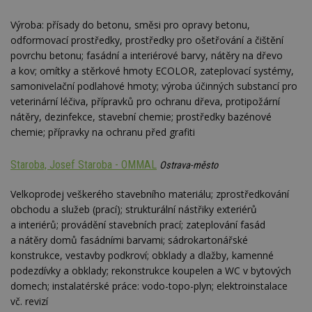
nezobr
stejné
Výroba: přísady do betonu, směsi pro opravy betonu,
CMST
1 den
Shrom
Casale Media
odformovací prostředky, prostředky pro ošetřování a čištění
údaje 
Inc.
návště
.casalemedia.com
povrchu betonu; fasádní a interiérové barvy, nátěry na dřevo
souvise
a kov; omítky a stěrkové hmoty ECOLOR, zateplovací systémy,
návště
uživate
samonivelační podlahové hmoty; výroba účinných substancí pro
webu, 
počet 
veterinární léčiva, přípravků pro ochranu dřeva, protipožární
průměr
nátěry, dezinfekce, stavební chemie; prostředky bazénové
stráve
webu a
chemie; přípravky na ochranu před grafiti
stránky
načten
účele
Staroba, Josef Staroba - OMMAL
Ostrava-město
zobraz
cílený
Velkoprodej veškerého stavebního materiálu; zprostředkování
TDCPM
1 rok
Tento 
The Trade Desk
cookie
obchodu a služeb (prací); strukturální nástřiky exteriérů
Inc.
inform
.adsrvr.org
a interiérů; provádění stavebních prací; zateplování fasád
tom, j
uživate
a nátěry domů fasádními barvami; sádrokartonářské
web, a
konstrukce, vestavby podkroví; obklady a dlažby, kamenné
reklam
koncov
podezdívky a obklady; rekonstrukce koupelen a WC v bytových
mohl v
domech; instalatérské práce: vodo-topo-plyn; elektroinstalace
návště
uvede
vč. revizí
webu.