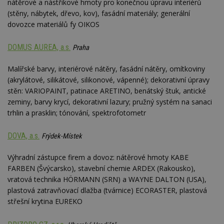
nátěrové a nástřikové hmoty pro konečnou úpravu interiérů
(stěny, nábytek, dřevo, kov), fasádní materiály; generální
dovozce materiálů fy OIKOS
DOMUS AUREA, a.s.
Praha
Malířské barvy, interiérové nátěry, fasádní nátěry, omítkoviny
(akrylátové, silikátové, silikonové, vápenné); dekorativní úpravy
stěn: VARIOPAINT, patinace ARETINO, benátský štuk, antické
zeminy, barvy krycí, dekorativní lazury; pružný systém na sanaci
trhlin a prasklin; tónování, spektrofotometr
DOVA, a.s.
Frýdek-Místek
Výhradní zástupce firem a dovoz: nátěrové hmoty KABE
FARBEN (Švýcarsko), stavební chemie ARDEX (Rakousko),
vratová technika HÖRMANN (SRN) a WAYNE DALTON (USA),
plastová zatravňovací dlažba (tvárnice) ECORASTER, plastová
střešní krytina EUREKO