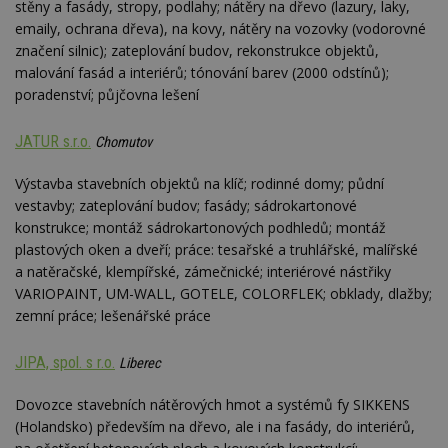
stěny a fasády, stropy, podlahy; nátěry na dřevo (lazury, laky,
emaily, ochrana dřeva), na kovy, nátěry na vozovky (vodorovné
značení silnic); zateplování budov, rekonstrukce objektů,
malování fasád a interiérů; tónování barev (2000 odstínů);
poradenství; půjčovna lešení
JATUR s.r.o.
Chomutov
Výstavba stavebních objektů na klíč; rodinné domy; půdní
vestavby; zateplování budov; fasády; sádrokartonové
konstrukce; montáž sádrokartonových podhledů; montáž
plastových oken a dveří; práce: tesařské a truhlářské, malířské
a natěračské, klempířské, zámečnické; interiérové nástřiky
VARIOPAINT, UM-WALL, GOTELE, COLORFLEK; obklady, dlažby;
zemní práce; lešenářské práce
JIPA, spol. s r.o.
Liberec
Dovozce stavebních nátěrových hmot a systémů fy SIKKENS
(Holandsko) především na dřevo, ale i na fasády, do interiérů,