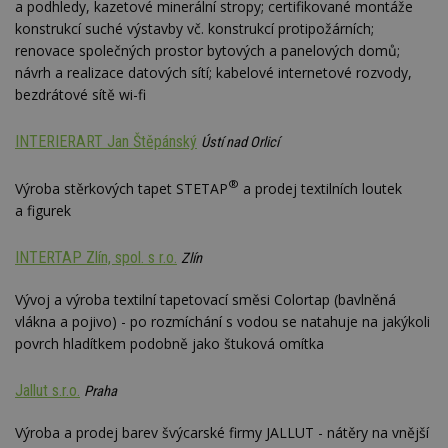
a podhledy, kazetové minerální stropy; certifikované montáže
konstrukcí suché výstavby vč. konstrukcí protipožárních;
renovace společných prostor bytových a panelových domů;
návrh a realizace datových sítí; kabelové internetové rozvody,
bezdrátové sítě wi-fi
INTERIERART Jan Štěpánský
Ústí nad Orlicí
®
Výroba stěrkových tapet STETAP
a prodej textilních loutek
a figurek
INTERTAP Zlín, spol. s r.o.
Zlín
Vývoj a výroba textilní tapetovací směsi Colortap (bavlněná
vlákna a pojivo) - po rozmíchání s vodou se natahuje na jakýkoli
povrch hladítkem podobně jako štuková omítka
Jallut s.r.o.
Praha
Výroba a prodej barev švýcarské firmy JALLUT - nátěry na vnější