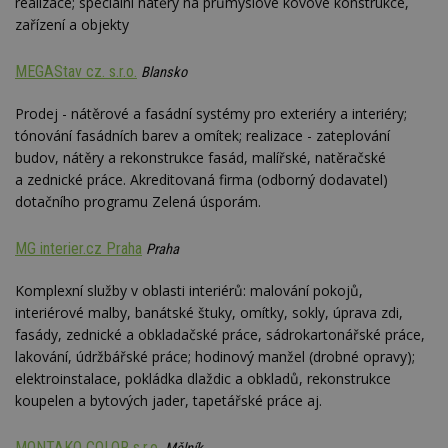
realizace; speciální nátěry na průmyslové kovové konstrukce,
se
zařízení a objekty
_hjFirstSeen
29
S
Hotjar Ltd
minut
je
.estav.cz
54
ab
MEGAStav cz. s.r.o.
Blansko
sekund
sl
ce
pr
Prodej - nátěrové a fasádní systémy pro exteriéry a interiéry;
po
tónování fasádních barev a omítek; realizace - zateplování
N
ž
budov, nátěry a rekonstrukce fasád, malířské, natěračské
id
i
a zednické práce. Akreditovaná firma (odborný dodavatel)
dotačního programu Zelená úsporám.
_hjAbsoluteSessionInProgress
29
S
Hotjar Ltd
minut
je
.estav.cz
54
ab
MG interier.cz Praha
Praha
sekund
sl
ce
pr
Komplexní služby v oblasti interiérů: malování pokojů,
po
N
interiérové malby, banátské štuky, omítky, sokly, úprava zdi,
ž
id
fasády, zednické a obkladačské práce, sádrokartonářské práce,
i
lakování, údržbářské práce; hodinový manžel (drobné opravy);
counter
www.estav.cz
29
T
elektroinstalace, pokládka dlaždic a obkladů, rekonstrukce
minut
co
koupelen a bytových jader, tapetářské práce aj.
53
po
sekund
vy
se
MONTAKO COLOR s.r.o.