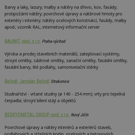
Barvy a laky, lazury; malby a nátěry na dřevo, kov, fasády;
protipožární nátěry; povrchové úpravy a nátěrové hmoty pro
exteriéry i interiéry; nátěry ocelových konstrukcí, fasády, malby
apod.; vzorník RAL; internetový informační server
BAUMIT, spol. s r.o.
Praha-východ
Výroba a prodej stavebních materiálů; zateplovací systémy,
strojní omítky, sádrové omítky, sanační omítky, fasádní omítky,
fasádní barvy, lité podlahy, samonivelační stěrky
Bečvář, Jaroslav Bečvář
Strakonice
Studnařství - vrtané studny (ø 140 - 254 mm); vrty pro tepelná
čerpadla; strojní bílení stájí a objektů
BESKYDMETAL GROUP, spol. s r.o.
Nový Jičín
Povrchové úpravy a nátěry interiérů a exteriérů staveb,
podlahových a střešních krytin, ocelových a betonových