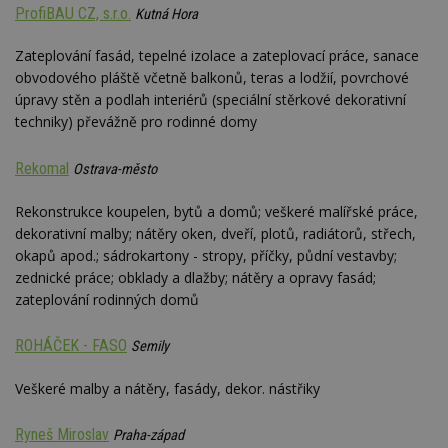
návštěvnících,
strojo
ProfiBAU CZ, s.r.o.
Kutná Hora
relacích a
genero
kampaních pro
uživate
analytické
shrom
Zateplování fasád, tepelné izolace a zateplovací práce, sanace
přehledy webů.
údaje o
obvodového pláště včetně balkonů, teras a lodžií, povrchové
na web
data m
úpravy stěn a podlah interiérů (speciální stěrkové dekorativní
odeslá
analýze
techniky) převážně pro rodinné domy
třetí s
test_cookie
14 minut
Tento 
Google LLC
Rekomal
Ostrava-město
54 sekund
cookie
.doubleclick.net
společ
Double
Rekonstrukce koupelen, bytů a domů; veškeré malířské práce,
(kterou
dekorativní malby; nátěry oken, dveří, plotů, radiátorů, střech,
společ
Google
okapů apod.; sádrokartony - stropy, příčky, půdní vestavby;
zjistila
prohlí
zednické práce; obklady a dlažby; nátěry a opravy fasád;
návště
zateplování rodinných domů
webu 
soubor
ROHÁČEK - FASO
id
.m6r.eu
2 měsíce 4
Tento 
Semily
týdny
cookie
používá
Veškeré malby a nátěry, fasády, dekor. nástřiky
analýz
optima
reklam
kampan
Ryneš Miroslav
Praha-západ
Double