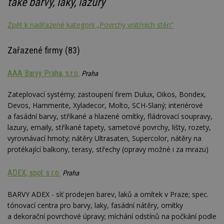
také barvy, laky, lazury
Zpět k nadřazené kategorii „Povrchy vnitřních stěn“
Zařazené firmy (83)
AAA Barvy Praha, s.r.o.
Praha
Zateplovací systémy; zastoupení firem Dulux, Oikos, Bondex,
Devos, Hammerite, Xyladecor, Molto, SCH-Slaný; interiérové
a fasádní barvy, stříkané a hlazené omítky, fládrovací soupravy,
lazury, emaily, stříkané tapety, sametové povrchy, lišty, rozety,
vyrovnávací hmoty; nátěry Ultrasaten, Supercolor, nátěry na
protékající balkony, terasy, střechy (opravy možné i za mrazu)
ADEX, spol. s r.o.
Praha
BARVY ADEX - síť prodejen barev, laků a omítek v Praze; spec.
tónovací centra pro barvy, laky, fasádní nátěry, omítky
a dekorační povrchové úpravy; míchání odstínů na počkání podle