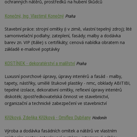
ochranných nátěrů, prostředků na hubení škůdců
Konečný, Ing. Vlastimil Konečný
Praha
Stavební práce: strojní omítky (i v zimě, vlastní tepelný zdroj); lité
samonivelační podlahy; zateplení, fasády; malby a dodávka
barev zn. VIP (Itálie) s certifikáty; cenová nabídka obratem na
základě e-mailové poptávky
KOSTÍNEK - dekoratérství a malířství
Praha
Luxusní povrchové úpravy, úpravy interiérů a fasád - malby,
tapety, nástřiky, umělé štukové plastiky - nmc, obklady ABITIBI,
tepelné izolace, dekorativní omítky, reflexní úpravy interiérů
diskoték; zpostředkovatelská činnost ve stavebnictví,
organizační a technické zabezpečení ve stavebnictví
Křížková, Zdeňka Křížková - Omiflex Dubňany
Hodonín
Výroba a dodávka fasádních omítek a nátěrů ve vlastním