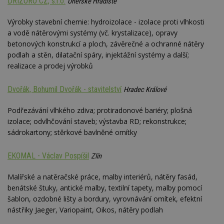
DRIZORO CZ, s.r.o.
Uherské Hradiště
Výrobky stavební chemie: hydroizolace - izolace proti vlhkosti
a vodě nátěrovými systémy (vč. krystalizace), opravy
betonových konstrukcí a ploch, závěrečné a ochranné nátěry
podlah a stěn, dilatační spáry, injektážní systémy a další;
realizace a prodej výrobků
Dvořák, Bohumil Dvořák - stavitelství
Hradec Králové
Podřezávání vlhkého zdiva; protiradonové bariéry; plošná
izolace; odvlhčování staveb; výstavba RD; rekonstrukce;
sádrokartony; stěrkové bavlněné omítky
EKOMAL - Václav Pospíšil
Zlín
Malířské a natěračské práce, malby interiérů, nátěry fasád,
benátské štuky, antické malby, textilní tapety, malby pomocí
šablon, ozdobné lišty a bordury, vyrovnávání omítek, efektní
nástřiky Jaeger, Variopaint, Oikos, nátěry podlah