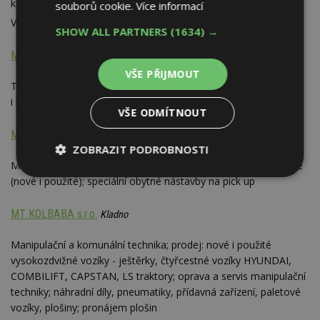
komplety, lampy, lustry, zrcadla aj.; 2 provozovny: Praha -
souborů cookie.
Více informací
2
Vestec, Říčany u Prahy; celková plocha 2000 m
SHOW ALL PARTNERS
(1634) →
Mlýnek, Marek Mlýnek
Trutnov
VŠE PŘIJMOUT
Trubkové lešení: prodej a výkup (nové i použité lešení,
i komponenty)
VŠE ODMÍTNOUT
MOBIDO s.r.o.
Praha
ZOBRAZIT PODROBNOSTI
Mobilní domy pro rekreaci a přechodné bydlení - plně vybavené
Nezbytně
Výkonové
Soubory
(nové i použité); speciální obytné nástavby na pick up
nutné
soubory
cílení
soubory
MT KOLBABA s.r.o.
Kladno
Manipulační a komunální technika; prodej: nové i použité
Funkční soubory
Nezařazené
vysokozdvižné vozíky - ještěrky, čtyřcestné vozíky HYUNDAI,
soubory
COMBILIFT, CAPSTAN, LS traktory; oprava a servis manipulační
techniky; náhradní díly, pneumatiky, přídavná zařízení, paletové
vozíky, plošiny; pronájem plošin