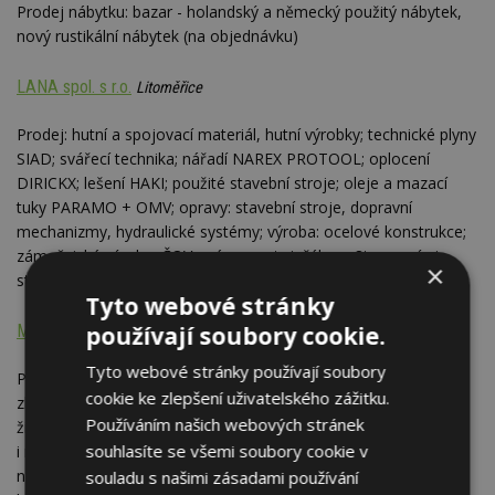
Prodej nábytku: bazar - holandský a německý použitý nábytek,
nový rustikální nábytek (na objednávku)
LANA spol. s r.o.
Litoměřice
Prodej: hutní a spojovací materiál, hutní výrobky; technické plyny
SIAD; svářecí technika; nářadí NAREX PROTOOL; oplocení
DIRICKX; lešení HAKI; použité stavební stroje; oleje a mazací
tuky PARAMO + OMV; opravy: stavební stroje, dopravní
mechanizmy, hydraulické systémy; výroba: ocelové konstrukce;
zámečnická výroba; ČOV; práce s autojeřábem 8t, zemními
×
stroji; půjčovna lešení HAKI
Tyto webové stránky
používají soubory cookie.
Megabazar Čertík
Praha
Tyto webové stránky používají soubory
Prodej kvalitního použitého a i nového nábytku a spotřebního
cookie ke zlepšení uživatelského zážitku.
zboží: kuchyně, ložnice, postele, skříně, sedačky, rohové lavice,
Používáním našich webových stránek
židle, kancelářský nábytek, sběratelské kousky, zařízení do bytu
souhlasíte se všemi soubory cookie v
i na chalupu, kompletní vybavení domácnosti, jednoduchý
nábytek i rustikální skvosty, dekorativní doplňky , jídelní
souladu s našimi zásadami používání