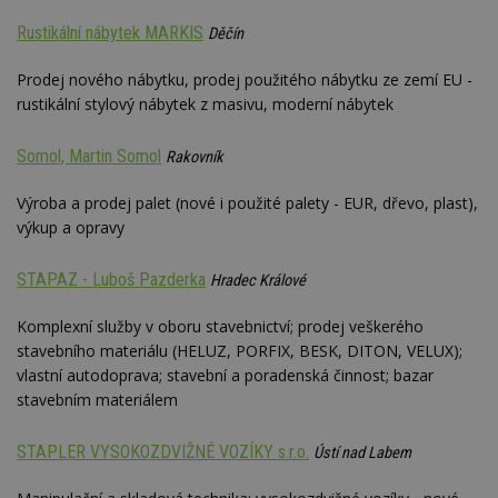
Rustikální nábytek MARKIS
Děčín
Nezbytně nutné soubory
Prodej nového nábytku, prodej použitého nábytku ze zemí EU -
rustikální stylový nábytek z masivu, moderní nábytek
Výkonové soubory
Soubory cílení
Funkční soubory
Nezařazené soubory
Somol, Martin Somol
Rakovník
Nezbytně nutné soubory cookie umožňují základní
funkce webových stránek, jako je přihlášení
Výroba a prodej palet (nové i použité palety - EUR, dřevo, plast),
uživatele a správa účtu. Webové stránky nelze bez
výkup a opravy
nezbytně nutných souborů cookie správně
používat.
STAPAZ - Luboš Pazderka
Hradec Králové
Provider
/
Název
Vyprší
P
Doména
Komplexní služby v oboru stavebnictví; prodej veškerého
_hjIncludedInPageviewSample
2
T
Hotjar Ltd
stavebního materiálu (HELUZ, PORFIX, BESK, DITON, VELUX);
minuty
co
www.estav.cz
na
vlastní autodoprava; stavební a poradenská činnost; bazar
ab
Ho
stavebním materiálem
zd
ná
z
STAPLER VYSOKOZDVIŽNÉ VOZÍKY s.r.o.
Ústí nad Labem
vz
d
l