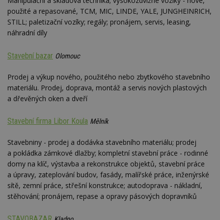
Manipulační a skladová technika; vysokozdvižné vozíky - nové,
z
st
použité a repasované, TCM, MIC, LINDE, YALE, JUNGHEINRICH,
w
STILL; paletizační vozíky; regály; pronájem, servis, leasing,
_dc_gtm_UA-53599847-1
.estav.cz
53
T
náhradní díly
sekund
co
př
w
Stavební bazar
Olomouc
po
S
Go
Prodej a výkup nového, použitého nebo zbytkového stavebního
da
kó
materiálu. Prodej, doprava, montáž a servis nových plastových
Po
a dřevěných oken a dveří
lz
z
nu
Stavební firma Libor Koula
be
Mělník
sk
f
s
Stavebniny - prodej a dodávka stavebního materiálu; prodej
ná
a pokládka zámkové dlažby; kompletní stavební práce - rodinné
je
kt
domy na klíč, výstavba a rekonstrukce objektů, stavební práce
id
a úpravy, zateplování budov, fasády, malířské práce, inženýrské
p
ú
sítě, zemní práce, střešní konstrukce; autodoprava - nákladní,
An
stěhování; pronájem, repase a opravy pásových dopravníků
id
www.estav.cz
1 rok
T
co
po
STAVOBAZAR
Kladno