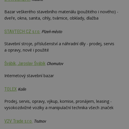
vy
se
Bazar veškerého stavebního materiálu (použitého i nového) -
_hjFirstSeen
29
S
Hotjar Ltd
dveře, okna, sanita, cihly, tvárnice, obklady, dlažba
minut
je
.estav.cz
54
ab
sekund
sl
ce
STAVTECH CZ s.r.o.
Plzeň-město
pr
po
N
Stavební stroje, příslušenství a náhradní díly - prodej, servis
ž
a opravy, nové i použité
id
i
Švábík, Jaroslav Švábík
_hjAbsoluteSessionInProgress
29
S
Chomutov
Hotjar Ltd
minut
je
.estav.cz
54
ab
Internetový stavební bazar
sekund
sl
ce
pr
po
TOLEX
Kolín
N
ž
id
Prodej, servis, opravy, výkup, komise, pronájem, leasing -
i
vysokozdvižné vozíky a manipulační technika všech značek
counter
www.estav.cz
29
T
minut
co
53
po
V2V Trade s.r.o.
Trutnov
sekund
vy
se