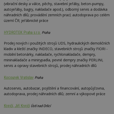
(vibrační desky a válce, pěchy, stavební jeřáby, beton-pumpy,
autojeřáby, bagry, nakladače apod.), odborný servis a dodávka
náhradních dílů; provádění zemních prací; autodoprava po celém
území ČR; jeřábnické práce
HYDROTEK Praha s.r.o.
Praha
Prodej nových i použitých strojů UDS, hydraulických demoličních
kladiv a kleští značky INDECO, stavebních strojů značky FIORI -
mobilní betonárky, nakladače, rychlonakladače, dempry,
mininakladače a minirypadla, pevné dempry značky PERLINI,
servis a opravy stavebních strojů, prodej náhradních dílů
Kocourek Vratislav
Praha
Autoservis, autobazar, pojištění a financování, autopůjčovna,
autodoprava, prodej náhradních dílů; zemní a výkopové práce
Krejčí, Jiří Krejčí
Ústí nad Orlicí