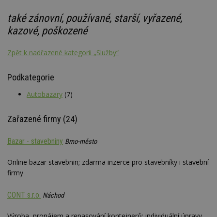
také zánovní, používané, starší, vyřazené,
kazové, poškozené
Zpět k nadřazené kategorii „Služby“
Podkategorie
Autobazary
(7)
Zařazené firmy (24)
Bazar - stavebniny
Brno-město
Online bazar stavebnin; zdarma inzerce pro stavebníky i stavební
firmy
CONT s.r.o.
Náchod
Výroba, pronájem a repasování kontejnerů; individuální úpravy