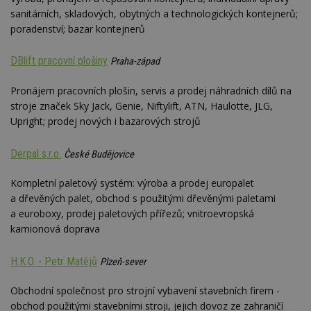
sanitárních, skladových, obytných a technologických kontejnerů;
poradenství; bazar kontejnerů
DBlift pracovní plošiny
Praha-západ
Pronájem pracovních plošin, servis a prodej náhradních dílů na
stroje značek Sky Jack, Genie, Niftylift, ATN, Haulotte, JLG,
Upright; prodej nových i bazarových strojů
Derpal s.r.o.
České Budějovice
Kompletní paletový systém: výroba a prodej europalet
a dřevěných palet, obchod s použitými dřevěnými paletami
a euroboxy, prodej paletových přířezů; vnitroevropská
kamionová doprava
H.K.O. - Petr Matějů
Plzeň-sever
Obchodní společnost pro strojní vybavení stavebních firem -
obchod použitými stavebními stroji, jejich dovoz ze zahraničí