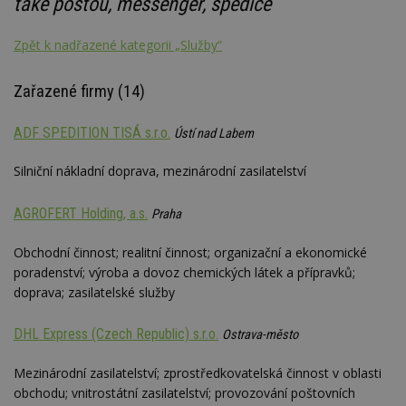
také poštou, messenger, spedice
Zpět k nadřazené kategorii „Služby“
Zařazené firmy (14)
ADF SPEDITION TISÁ s.r.o.
Ústí nad Labem
Silniční nákladní doprava, mezinárodní zasilatelství
AGROFERT Holding, a.s.
Praha
Obchodní činnost; realitní činnost; organizační a ekonomické
poradenství; výroba a dovoz chemických látek a přípravků;
doprava; zasilatelské služby
DHL Express (Czech Republic) s.r.o.
Ostrava-město
Mezinárodní zasilatelství; zprostředkovatelská činnost v oblasti
obchodu; vnitrostátní zasilatelství; provozování poštovních