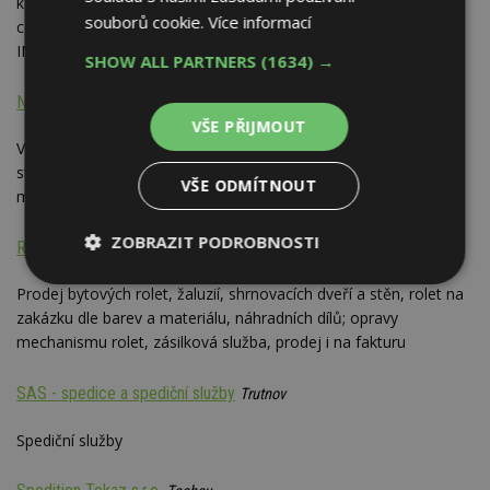
komponenty a přísl. pro offroad, odtahovky a další výrobky);
souborů cookie.
Více informací
celní služby, deklarace a poradenství; statistické hlášení
INTRASTAT; dopravní služby, kontej. přeprava
SHOW ALL PARTNERS
(1634) →
Nextech CZ s.r.o.
Beroun
VŠE PŘIJMOUT
Výroba a montáž oken a dveří všech profilů; zateplování;
stavební činnost; doprava, spedice; výroba a prodej pelet 6 a 8
VŠE ODMÍTNOUT
mm
ZOBRAZIT PODROBNOSTI
ROLO Praha
Praha
Nezbytně
Výkonové
Soubory
Prodej bytových rolet, žaluzií, shrnovacích dveří a stěn, rolet na
nutné
soubory
cílení
zakázku dle barev a materiálu, náhradních dílů; opravy
soubory
mechanismu rolet, zásilková služba, prodej i na fakturu
SAS - spedice a spediční služby
Trutnov
Funkční soubory
Nezařazené
soubory
Spediční služby