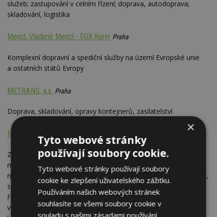
služeb; zastupování v celním řízení; doprava, autodoprava;
skladování, logistika
Mencl, Vladimír Mencl - FOX Kurýr
Praha
Komplexní dopravní a spediční služby na území Evropské unie
a ostatních států Evropy
METRANS, a.s.
Praha
Doprava, skladování, opravy kontejnerů, zasilatelství
×
Nagozenski, Gabriela Nagozenski, JK SPED
Ústí nad Labem
Tyto webové stránky
používají soubory cookie.
Zakázková výroba na míru a prodej vázacích prostředků,
manipulační techniky, zdvihacích zařízení a stavebního
Tyto webové stránky používají soubory
manipulačního nářadí (textilní vázací prostředky - pásy, popruhy,
cookie ke zlepšení uživatelského zážitku.
smyčky, upínací kurty, textilní vazáky, kotevní řetězy, vázací
Používáním našich webových stránek
řetězy závěsné a speciální, textilní a ocelová lana,
souhlasíte se všemi soubory cookie v
vysokopevnostní třmeny-šekly, velkoobjemové vaky BIG BAG,
souladu s našimi zásadami používání