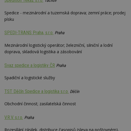
Spedition Tekaz s.r.o.
Tachov
Spedice - mezinárodní a tuzemská doprava; zemní práce; prodej
písku
Nezbytně nutné soubory
Výkonové soubory
Soubory cílení
SPEDI-TRANS Praha, s.r.o.
Praha
Funkční soubory
Nezařazené soubory
Mezinárodní logistický operátor; železniční, silniční a lodní
Nezbytně nutné soubory cookie umožňují základní
doprava, skladová logistika a zásobování
funkce webových stránek, jako je přihlášení
uživatele a správa účtu. Webové stránky nelze bez
Svaz spedice a logistiky ČR
nezbytně nutných souborů cookie správně
Praha
používat.
Spadiční a logistické služby
Provider
/
Název
Vyprší
P
Doména
TST Děčín Spedice a logistika s.r.o.
Děčín
_hjIncludedInPageviewSample
2
T
Hotjar Ltd
minuty
co
www.estav.cz
na
Obchodní činnost; zasilatelská činnost
ab
Ho
zd
ná
V.R.V. s.r.o.
Praha
z
vz
d
Rozesílání zásilek, distribuce časopisů (sleva na poštovném),