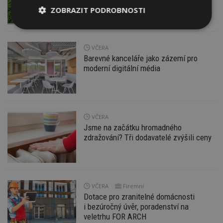
pravidlům
ZOBRAZIT PODROBNOSTI
Nezbytně
Výkonové
Soubory
nutné
soubory
cílení
soubory
VČERA
Barevné kanceláře jako zázemí pro
moderní digitální média
Funkční soubory
Nezařazené
soubory
VČERA
Jsme na začátku hromadného
zdražování? Tři dodavatelé zvýšili ceny
Nezbytně nutné soubory
Výkonové soubory
Soubory cílení
VČERA
Firemní
Funkční soubory
Nezařazené soubory
Dotace pro zranitelné domácnosti
i bezúročný úvěr, poradenství na
Nezbytně nutné soubory cookie umožňují základní
veletrhu FOR ARCH
funkce webových stránek, jako je přihlášení