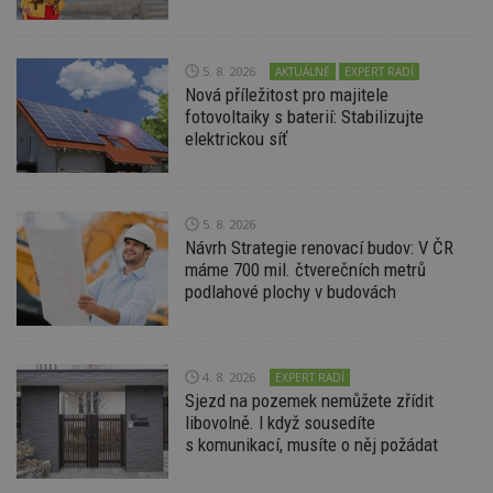
uživatele a správa účtu. Webové stránky nelze bez
nezbytně nutných souborů cookie správně
používat.
5. 8. 2026
AKTUÁLNĚ
EXPERT RADÍ
Provider
/
Název
Vyprší
P
Doména
Nová příležitost pro majitele
fotovoltaiky s baterií: Stabilizujte
_hjIncludedInPageviewSample
2
T
Hotjar Ltd
elektrickou síť
minuty
co
www.estav.cz
na
ab
Ho
zd
ná
5. 8. 2026
z
Návrh Strategie renovací budov: V ČR
vz
d
máme 700 mil. čtverečních metrů
l
podlahové plochy v budovách
z
st
w
_dc_gtm_UA-53599847-1
.estav.cz
53
T
sekund
co
4. 8. 2026
EXPERT RADÍ
př
Sjezd na pozemek nemůžete zřídit
w
po
libovolně. I když sousedíte
S
s komunikací, musíte o něj požádat
Go
da
kó