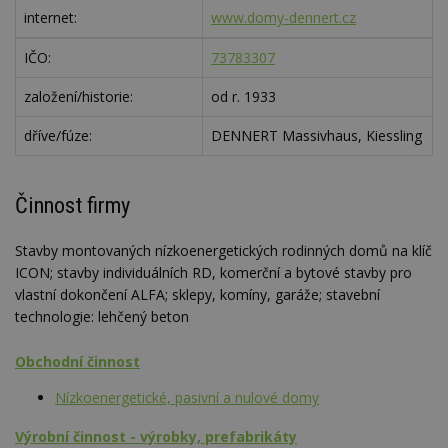
internet:
www.domy-dennert.cz
IČO:
73783307
založení/historie:
od r. 1933
dříve/fúze:
DENNERT Massivhaus, Kiessling
Činnost firmy
Stavby montovaných nízkoenergetických rodinných domů na klíč
ICON; stavby individuálních RD, komerční a bytové stavby pro
vlastní dokončení ALFA; sklepy, komíny, garáže; stavební
technologie: lehčený beton
Obchodní činnost
Nízkoenergetické, pasivní a nulové domy
Výrobní činnost - výrobky, prefabrikáty