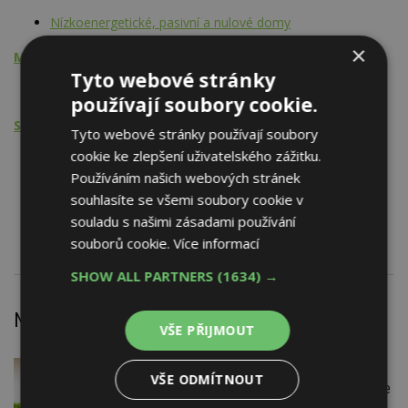
Nízkoenergetické, pasivní a nulové domy
×
Montážní činnost
Tyto webové stránky
Nízkoenergetické, pasivní a nulové domy
používají soubory cookie.
Stavební činnost
Tyto webové stránky používají soubory
cookie ke zlepšení uživatelského zážitku.
Bytové domy
Používáním našich webových stránek
Nízkoenergetické, pasivní a nulové domy
Občanská výstavba
souhlasíte se všemi soubory cookie v
Komíny a šachty
souladu s našimi zásadami používání
souborů cookie.
Více informací
SHOW ALL PARTNERS
(1634) →
Nejnovější články
VŠE PŘIJMOUT
DNES
Firemní
VŠE ODMÍTNOUT
Instalace venkovní jednotky klimatizace
nebo žaluzií podléhá jasným právním