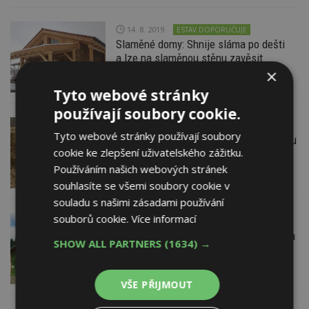
14. 8. 2019
ESTAV DOPORUČUJE
Slaměné domy: Shnije sláma po dešti
a lze na slaměnou stěnu zavěsit
kuchyň?
×
Tyto webové stránky
používají soubory cookie.
25. 7. 2019
Tyto webové stránky používají soubory
Skladování slaměných balíků pro stavbu
cookie ke zlepšení uživatelského zážitku.
rodinného domu
Používáním našich webových stránek
souhlasíte se všemi soubory cookie v
souladu s našimi zásadami používání
souborů cookie.
Více informací
2. 7. 2019
Jak povolit slaměný rodinný dům, jak na
SHOW ALL PARTNERS
(1634) →
něj získat hypotéku a jak jej pojistit?
VŠE PŘIJMOUT