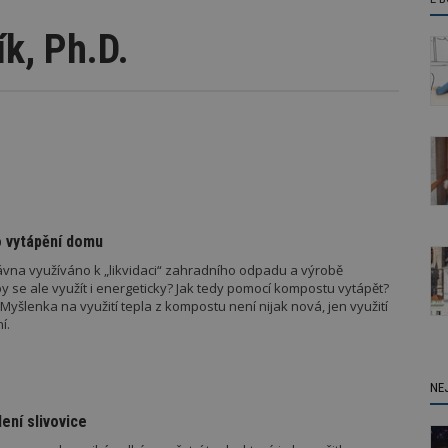
ík, Ph.D.
o vytápění domu
vna využíváno k „likvidaci“ zahradního odpadu a výrobě
 by se ale využít i energeticky? Jak tedy pomocí kompostu vytápět?
yšlenka na využití tepla z kompostu není nijak nová, jen využití
í.
NE
ení slivovice