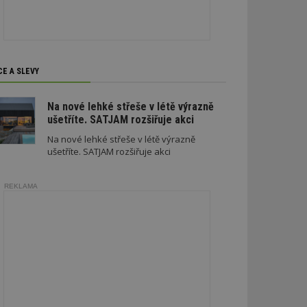
 a správa účtu.
aby informoval
CE A SLEVY
zahrnut do
obrazení stránky
Na nové lehké střeše v létě výrazně
ebům používajícím
ušetříte. SATJAM rozšiřuje akci
h skriptů a kódu na
ovat za nezbytně
Na nové lehké střeše v létě výrazně
musí fungovat
ušetříte. SATJAM rozšiřuje akci
, které je také
le Analytics.
ření session
REKLAMA
jar mohl sledovat
t relací.
formace.
jar mohl sledovat
t relací.
formace.