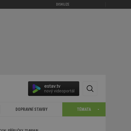
DISKUZE
estav.tv
nový videoportál
DOPRAVNÍ STAVBY
TÉMATA
BOOK: PŘÍRUČKY ZDARMA!