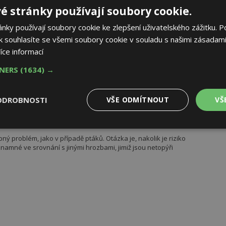
é stránky používají soubory cookie.
ky používají soubory cookie ke zlepšení uživatelského zážitku. P
vním odpadem ze zahrady
 souhlasíte se všemi soubory cookie v souladu s našimi zásadami
h stromů v sadech zůstává velké množství drobných větví. Pro
íce informací
edná o obtížný odpad, který je proto obvykle bez užitku spálen.
nto materiál podrcen a zkompostován. Když už jsou však větve
TNERS
(1634) →
namísto kompostování usušit a použít v zimě…
ODROBNOSTI
VŠE ODMÍTNOUT
VŠ
abití netopýři
Výkonové
Soubory cílení
Funkční
y
soubory
soubory
ý problém, jako v případě ptáků. Otázka je, nakolik je riziko
namné ve srovnání s jinými hrozbami, jimiž jsou netopýři
oubory
Výkonové soubory
Soubory cílení
Funkční soubory
Ne