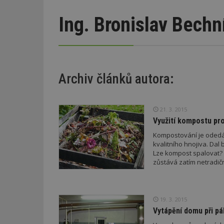
Ing. Bronislav Bechn
Archiv článků autora:
21. 3. 2015
Využití kompostu pr
Kompostování je odedá
kvalitního hnojiva. Dal
Lze kompost spalovat? M
zůstává zatím netradičn
19. 3. 2015
Vytápění domu při pál