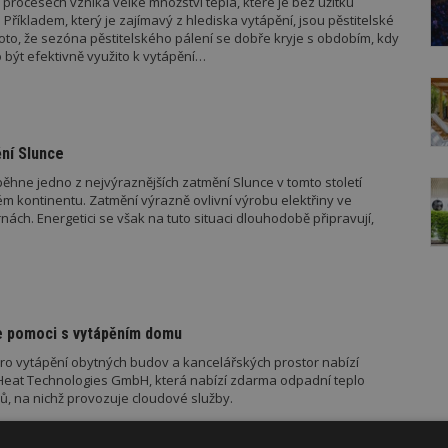
rocesech vzniká velké množství tepla, které je bez užitku
Příkladem, který je zajímavý z hlediska vytápění, jsou pěstitelské
oto, že sezóna pěstitelského pálení se dobře kryje s obdobím, kdy
 být efektivně využito k vytápění…
ní Slunce
ěhne jedno z nejvýraznějších zatmění Slunce v tomto století
m kontinentu. Zatmění výrazně ovlivní výrobu elektřiny ve
rnách. Energetici se však na tuto situaci dlouhodobě připravují,
e pomoci s vytápěním domu
 pro vytápění obytných budov a kancelářských prostor nabízí
eat Technologies GmbH, která nabízí zdarma odpadní teplo
ů, na nichž provozuje cloudové služby.