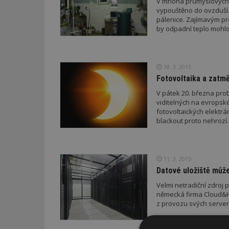
V mnoha průmyslových p
vypouštěno do ovzduší. 
pálenice. Zajímavým pr
by odpadní teplo mohlo
18. 3. 2015
Fotovoltaika a zatmě
V pátek 20. března prob
viditelných na evropské
fotovoltaických elektrá
blackout proto nehrozí.
11. 3. 2015
Datové uložiště můž
Velmi netradiční zdroj
německá firma Cloud&H
z provozu svých server