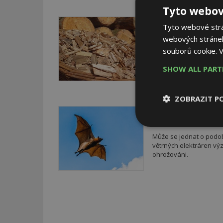
Tyto webov
7. 3. 2015
Tyto webové strán
Vytápět dům lze dře
webových stránek
Při ošetřování ovocnýc
souborů cookie.
V
většinu zahradníků se j
V lepším případě je te
SHOW ALL PAR
podrceny, je možno je 
ZOBRAZIT P
6. 9. 2014
Větrné elektrárny a z
Nezbytně
nutné soubor
Může se jednat o podobn
větrných elektráren výz
ohrožováni.
Nezbytně nutné s