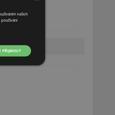
oužíváním našich
 používání
REKLAMA
E PŘIJMOUT
REKLAMA
Nezařazené
soubory
zařazené soubory