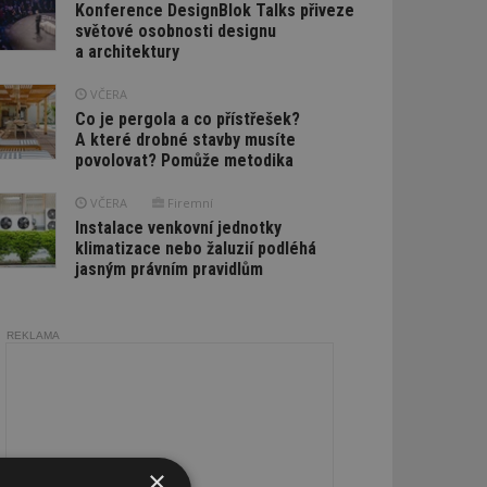
Konference DesignBlok Talks přiveze
světové osobnosti designu
a architektury
VČERA
Co je pergola a co přístřešek?
A které drobné stavby musíte
povolovat? Pomůže metodika
VČERA
Firemní
Instalace venkovní jednotky
klimatizace nebo žaluzií podléhá
jasným právním pravidlům
REKLAMA
×