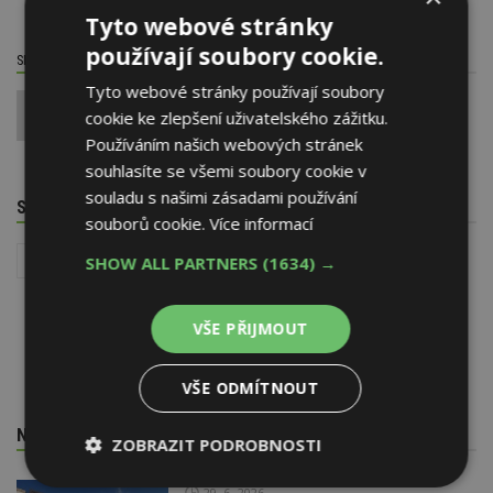
Tyto webové stránky
používají soubory cookie.
SDÍLET / HODNOTIT TENTO ČLÁNEK
Tyto webové stránky používají soubory
0
cookie ke zlepšení uživatelského zážitku.
Používáním našich webových stránek
souhlasíte se všemi soubory cookie v
souladu s našimi zásadami používání
SOUVISEJÍCÍ TÉMATA
souborů cookie.
Více informací
Redakční krátké zprávy
Družstevní bydlení
SHOW ALL PARTNERS
(1634) →
VŠE PŘIJMOUT
VŠE ODMÍTNOUT
NEJNOVĚJŠÍ REDAKČNÍ ZPRÁVY
ZOBRAZIT PODROBNOSTI
Nezbytně
Výkonové
Soubory
29. 6. 2026