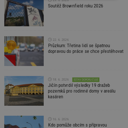
nutné
soubory
cílení
Soutěž Brownfield roku 2026
soubory
Funkční soubory
Nezařazené
soubory
22. 6. 2026
Průzkum: Třetina lidí se špatnou
dopravou do práce se chce přestěhovat
Nezbytně nutné soubory
18. 6. 2026
ESTAV DOPORUČUJE
Výkonové soubory
Soubory cílení
Jičín potvrdil výsledky 19 dražeb
pozemků pro rodinné domy v areálu
Funkční soubory
Nezařazené soubory
kasáren
Nezbytně nutné soubory cookie umožňují základní
funkce webových stránek, jako je přihlášení
uživatele a správa účtu. Webové stránky nelze bez
nezbytně nutných souborů cookie správně
16. 6. 2026
používat.
Kdo pomůže obcím s přípravou