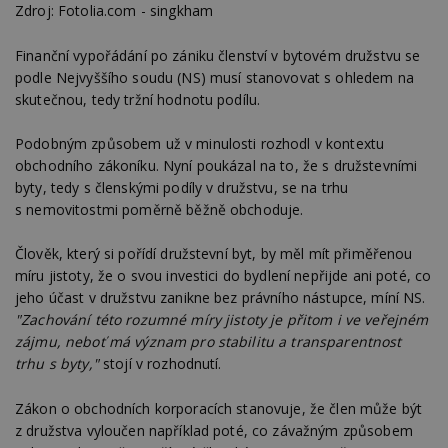
Zdroj: Fotolia.com - singkham
Finanční vypořádání po zániku členství v bytovém družstvu se
podle Nejvyššího soudu (NS) musí stanovovat s ohledem na
skutečnou, tedy tržní hodnotu podílu.
Podobným způsobem už v minulosti rozhodl v kontextu
obchodního zákoníku. Nyní poukázal na to, že s družstevními
byty, tedy s členskými podíly v družstvu, se na trhu
s nemovitostmi poměrně běžně obchoduje.
Člověk, který si pořídí družstevní byt, by měl mít přiměřenou
míru jistoty, že o svou investici do bydlení nepřijde ani poté, co
jeho účast v družstvu zanikne bez právního nástupce, míní NS.
"Zachování této rozumné míry jistoty je přitom i ve veřejném
zájmu, neboť má význam pro stabilitu a transparentnost
trhu s byty,"
stojí v rozhodnutí.
Zákon o obchodních korporacích stanovuje, že člen může být
z družstva vyloučen například poté, co závažným způsobem