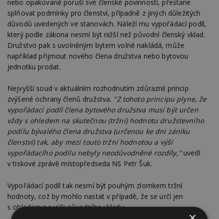
nebo opakovaně poruší své členské povinnosti, přestane
splňovat podmínky pro členství, případně z jiných důležitých
důvodů uvedených ve stanovách. Náleží mu vypořádací podíl,
který podle zákona nesmí být nižší než původní členský vklad.
Družstvo pak s uvolněným bytem volně nakládá, může
například přijmout nového člena družstva nebo bytovou
jednotku prodat.
Nejvyšší soud v aktuálním rozhodnutím zdůraznil princip
zvýšené ochrany členů družstva.
"Z tohoto principu plyne, že
vypořádací podíl člena bytového družstva musí být určen
vždy s ohledem na skutečnou (tržní) hodnotu družstevního
podílu bývalého člena družstva (určenou ke dni zániku
členství) tak, aby mezi touto tržní hodnotou a výší
vypořádacího podílu nebyly neodůvodněné rozdíly,"
uvedl
v tiskové zprávě místopředseda NS Petr Šuk.
Vypořádací podíl tak nesmí být pouhým zlomkem tržní
hodnoty, což by mohlo nastat v případě, že se určí jen
s ohledem na výši původního vkladu.
×