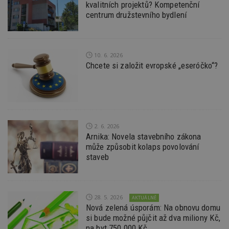
Provider
/
kvalitních projektů? Kompetenční
Název
Vyprší
P
Doména
centrum družstevního bydlení
_hjIncludedInPageviewSample
2
T
Hotjar Ltd
minuty
co
www.estav.cz
na
ab
Ho
10. 6. 2026
zd
Chcete si založit evropské „eseróčko“?
ná
z
vz
d
l
z
st
w
2. 6. 2026
_dc_gtm_UA-53599847-1
.estav.cz
53
T
Arnika: Novela stavebního zákona
sekund
co
může způsobit kolaps povolování
př
w
staveb
po
S
Go
da
kó
Po
28. 5. 2026
AKTUÁLNĚ
lz
Nová zelená úsporám: Na obnovu domu
z
si bude možné půjčit až dva miliony Kč,
nu
be
na byt 750.000 Kč