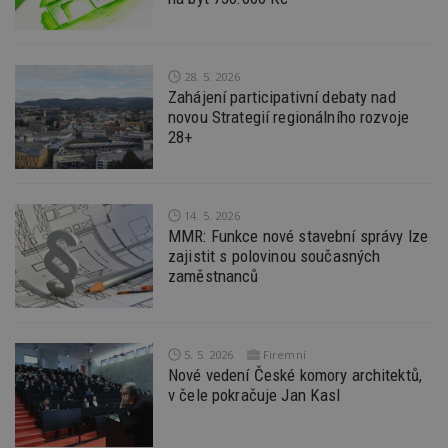
sk
f
s
ná
je
kt
28. 5. 2026
id
Zahájení participativní debaty nad
p
novou Strategií regionálního rozvoje
ú
An
28+
id
www.estav.cz
1 rok
T
co
po
vy
14. 5. 2026
se
MMR: Funkce nové stavební správy lze
_hjFirstSeen
29
S
Hotjar Ltd
zajistit s polovinou současných
minut
je
.estav.cz
zaměstnanců
54
ab
sekund
sl
ce
pr
po
N
5. 5. 2026
Firemní
ž
id
Nové vedení České komory architektů,
i
v čele pokračuje Jan Kasl
_hjAbsoluteSessionInProgress
29
S
Hotjar Ltd
minut
je
.estav.cz
54
ab