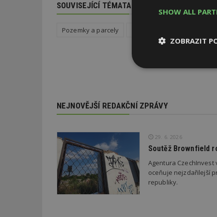
SOUVISEJÍCÍ TÉMATA
SHOW ALL PAR
Pozemky a parcely
Stavba
Jak koupit bydlen
ZOBRAZIT P
Nezbytně
nutné soubor
NEJNOVĚJŠÍ REDAKČNÍ ZPRÁVY
29. 6. 2026
Nezbytně nutné s
Soutěž Brownfield r
Agentura CzechInvest v
Nezbytně nutné soubo
Webové stránky nelz
oceňuje nejzdařilejší p
republiky.
Název
_hjIncludedInPa