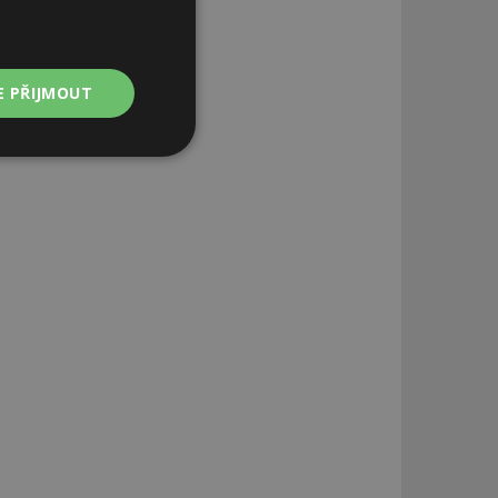
E PŘIJMOUT
Nezařazené
soubory
zařazené soubory
 a správa účtu.
aby informoval
zahrnut do