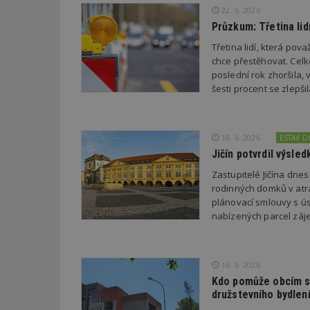
22. 6. 2026
Průzkum: Třetina li
_dc_gtm_UA-53599
Třetina lidí, která po
chce přestěhovat. Cel
poslední rok zhoršila,
šesti procent se zlepš
id
_hjFirstSeen
18. 6. 2026
ESTAV 
Jičín potvrdil výsl
Zastupitelé Jičína dne
_hjAbsoluteSessi
rodinných domků v atra
plánovací smlouvy s úsp
nabízených parcel záje
counter
16. 6. 2026
Kdo pomůže obcím s 
__gfp_64b
družstevního bydlen