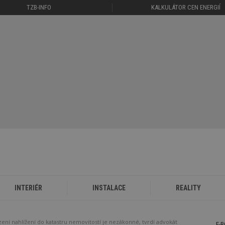
TZB-INFO
KALKULÁTOR CEN ENERGIÍ
INTERIÉR
INSTALACE
REALITY
ní nahlížení do katastru nemovitostí je nezákonné, tvrdí advokát
E-