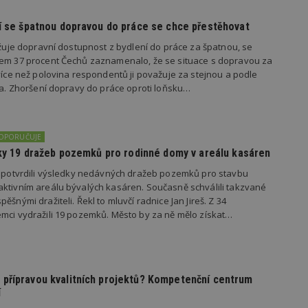
vzorkování dat definovaného limitem z
vašeho webu.
dí se špatnou dopravou do práce se chce přestěhovat
847-1
.estav.cz
53
Tento soubor cookie je přidružen k w
sekund
Správce značek Google k načtení dalšíc
važuje dopravní dostupnost z bydlení do práce za špatnou, se
stránku. Pokud je použit, lze jej považ
kem 37 procent Čechů zaznamenalo, že se situace s dopravou za
nutný, protože bez něj jiné skripty ne
 více než polovina respondentů ji považuje za stejnou a podle
správně. Konec názvu je jedinečné číslo
identifikátorem přidruženého účtu Goog
ila. Zhoršení dopravy do práce oproti loňsku…
www.estav.cz
1 rok
Tento soubor cookie se používá k vytvá
uživatele
29
Soubor cookie je nastaven tak, aby Hot
Hotjar Ltd
DOPORUČUJE
minut
začátek cesty uživatele pro celkový poče
.estav.cz
edky 19 dražeb pozemků pro rodinné domy v areálu kasáren
54
Neobsahuje žádné identifikovatelné in
sekund
s potvrdili výsledky nedávných dražeb pozemků pro stavbu
onInProgress
29
Soubor cookie je nastaven tak, aby Hot
Hotjar Ltd
ktivním areálu bývalých kasáren. Současně schválili takzvané
minut
začátek cesty uživatele pro celkový poče
.estav.cz
ěšnými dražiteli. Řekl to mluvčí radnice Jan Jireš. Z 34
54
Neobsahuje žádné identifikovatelné in
sekund
mci vydražili 19 pozemků. Město by za ně mělo získat…
www.estav.cz
29
Tento soubor cookie se používá k vytvá
minut
uživatele
53
sekund
přípravou kvalitních projektů? Kompetenční centrum
1 rok
Jedná se o soubor cookie, který slouží k
Google LLC
dalších souborů cookie návštěvníkem 
.estav.cz
í