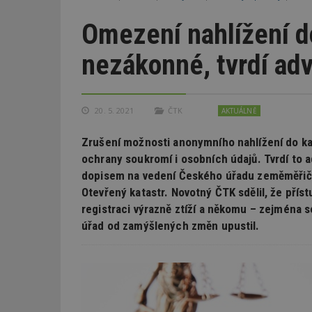
Omezení nahlížení do
nezákonné, tvrdí ad
20. 5. 2021
ČTK
AKTUÁLNĚ
Zrušení možnosti anonymního nahlížení do kat
ochrany soukromí i osobních údajů. Tvrdí to a
dopisem na vedení Českého úřadu zeměměřičské
Otevřený katastr. Novotný ČTK sdělil, že příst
registraci výrazně ztíží a někomu – zejména 
úřad od zamýšlených změn upustil.