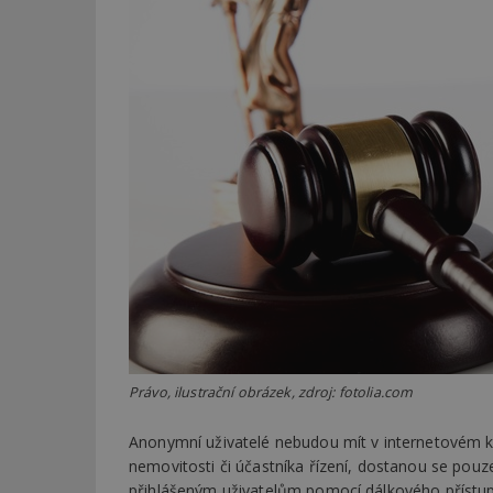
Právo, ilustrační obrázek, zdroj: fotolia.com
Anonymní uživatelé nebudou mít v internetovém ka
nemovitosti či účastníka řízení, dostanou se pou
přihlášeným uživatelům pomocí dálkového přístupu