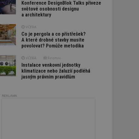
Konference DesignBlok Talks přiveze
světové osobnosti designu
a architektury
VČERA
Co je pergola a co přístřešek?
A které drobné stavby musíte
povolovat? Pomůže metodika
VČERA
Firemní
Instalace venkovní jednotky
klimatizace nebo žaluzií podléhá
jasným právním pravidlům
REKLAMA