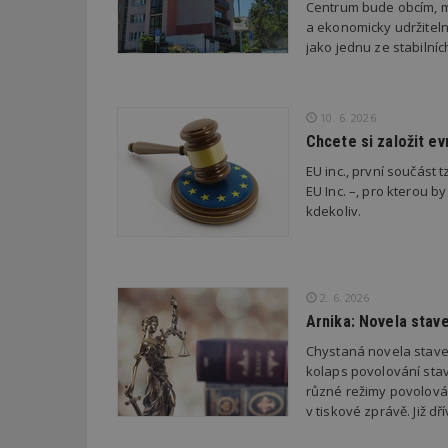
Centrum bude obcím, m
a ekonomicky udržiteln
jako jednu ze stabilní
Název
Provider
Pr
Název
Název
/
D
Název
_hjSessionUser_1
Doména
test
.m
tu
_gid
CMID
Google
10. 6. 2026
LLC
Gdyn
mobile
ww
Chcete si založit e
.estav.cz
_ga
TDID
EU inc., první součást t
Google
sssp_session
c
.e
LLC
EU Inc. –, pro kterou by
.estav.cz
ui
kdekoliv.
VISITOR_INFO1_LI
cct
_hjSession_170189
Gtest
2. 6. 2026
uid
Arnika: Novela stav
C
Chystaná novela stave
kolaps povolování stav
test_cookie
bm2uu
různé režimy povolován
v tiskové zprávě. Již 
cct
id
ibbid