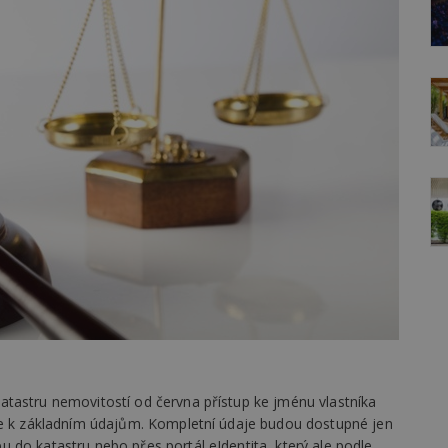
tastru nemovitostí od června přístup ke jménu vlastníka
ze k základním údajům. Kompletní údaje budou dostupné jen
 do katastru nebo přes portál eIdentita, který ale podle