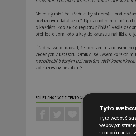
prováděná plíživě formou technické úpravy data
Novotný míní, že úředníci by si neměli „brát obč
přetíženým databázím“. Upozornil mimo jiné na to
o každém, kdo se do registru přihlásí. Vedle osob
přehled o tom, kdo a kdy do katastru nahlíží a o j
Úřad na webu napsal, že omezením anonymního př
vedených v katastru. Omluvil se „všem korektním
nezpůsobí běžným uživatelům větší komplikace,
zobrazovány bezplatně.
SDÍLET / HODNOTIT TENTO ČLÁNEK
Tyto webov
0
Tyto webové strán
webových stránek
souborů cookie.
V