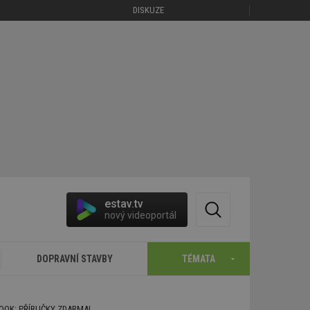
DISKUZE
estav.tv
nový videoportál
DOPRAVNÍ STAVBY
TÉMATA
BOOK: PŘÍRUČKY ZDARMA!