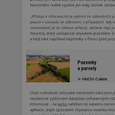
Novotného reálně využívá jen malý zlomek občan
„Přístup k informacím je jedním ze základních 
pouze v souladu se zákonem, v případech, kdy t
nemovitostí je ze zákona veřejný, občané mají pr
Novotný, který zastupoval obyvatele pražského Z
a hájil také například nájemníky v Písnici před pr
Pozemky
a parcely
PŘEČÍST ČLÁNEK
Úřad rozhodnutí zdůvodnil extrémním nárůstem počt
nezákonné vytěžování databáze softwarovými rob
informoval – na
webu
nahlížení do katastru nemov
aplikace, jiným způsobem chystanou novinku neo