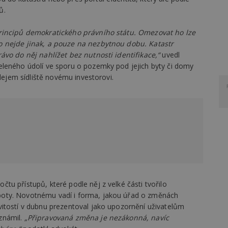
ů.
principů demokratického právního státu. Omezovat ho lze
o nejde jinak, a pouze na nezbytnou dobu. Katastr
ávo do něj nahlížet bez nutnosti identifikace,“
uvedl
eleného údolí ve sporu o pozemky pod jejich byty či domy
odejem sídliště novému investorovi.
u přístupů, které podle něj z velké části tvořilo
oty. Novotnému vadí i forma, jakou úřad o změnách
itostí v dubnu prezentoval jako upozornění uživatelům
známil.
„Připravovaná změna je nezákonná, navíc