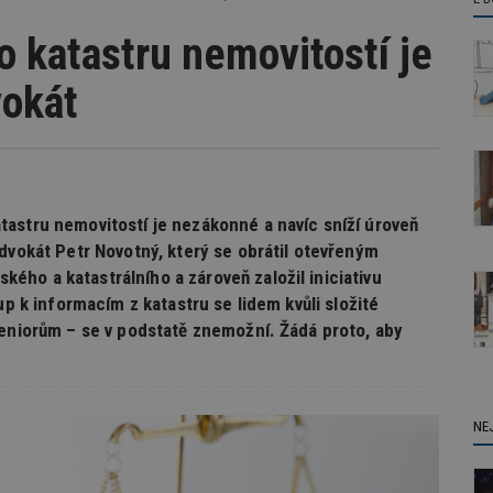
 katastru nemovitostí je
vokát
astru nemovitostí je nezákonné a navíc sníží úroveň
dvokát Petr Novotný, který se obrátil otevřeným
ho a katastrálního a zároveň založil iniciativu
up k informacím z katastru se lidem kvůli složité
seniorům – se v podstatě znemožní. Žádá proto, aby
NE