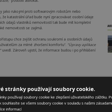
báze,“
podotkl advokát.
any jako rukojmí proti softwarovým robotům nebo
, že katastrální úřad bude nyní zpracovávat osobní údaje
ních údajů vlastníků nemovitostí tak bude mít kompletní
AK
aké nemovitosti se zajímá.
ístupu chce zvýšit ochranu soukromí a osobních údajů
 uživatelům za mírné zhoršení komfortu“.
"Úpravy aplikace
"
uvedl. Zároveň ujistil, že informace budou i po přihlášení
é stránky používají soubory cookie.
ky používají soubory cookie ke zlepšení uživatelského zážitku. P
 souhlasíte se všemi soubory cookie v souladu s našimi zásadami
íce informací