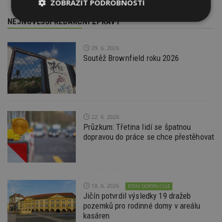
ZOBRAZIT PODROBNOSTI
NEJNOVĚJŠÍ REDAKČNÍ ZPRÁVY
Nezbytně
Výkonové
Soubory
nutné
soubory
cílení
soubory
29. 6. 2026
Soutěž Brownfield roku 2026
Funkční soubory
Nezařazené
soubory
22. 6. 2026
Průzkum: Třetina lidí se špatnou
dopravou do práce se chce přestěhovat
Nezbytně nutné soubory
Výkonové soubory
Soubory cílení
Funkční soubory
Nezařazené soubory
18. 6. 2026
ESTAV DOPORUČUJE
Jičín potvrdil výsledky 19 dražeb
Nezbytně nutné soubory cookie umožňují základní
pozemků pro rodinné domy v areálu
funkce webových stránek, jako je přihlášení
kasáren
uživatele a správa účtu. Webové stránky nelze bez