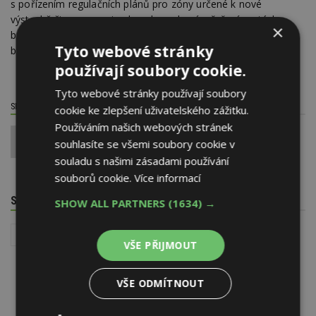
s pořízením regulačních plánů pro zóny určené k nové
výstavbě či regeneraci nebo s komplexním řešením otázky
×
brownfieldů. Rozvoj chce magistrát přednostně směřovat do
Tyto webové stránky
brownfieldů ve městě.
používají soubory cookie.
Tyto webové stránky používají soubory
SDÍLET / HODNOTIT TENTO ČLÁNEK
cookie ke zlepšení uživatelského zážitku.
Používáním našich webových stránek
0
souhlasíte se všemi soubory cookie v
souladu s našimi zásadami používání
souborů cookie.
Více informací
SOUVISEJÍCÍ TÉMATA
SHOW ALL PARTNERS
(1634) →
Jak koupit bydlení
Družstevní bydlení
VŠE PŘIJMOUT
VŠE ODMÍTNOUT