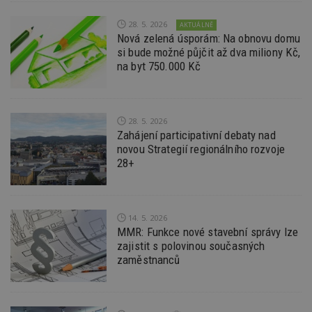
z
nu
28. 5. 2026
AKTUÁLNĚ
be
Nová zelená úsporám: Na obnovu domu
sk
f
si bude možné půjčit až dva miliony Kč,
s
na byt 750.000 Kč
ná
je
kt
id
p
ú
28. 5. 2026
An
Zahájení participativní debaty nad
id
www.estav.cz
1 rok
T
novou Strategií regionálního rozvoje
co
28+
po
vy
se
_hjFirstSeen
29
S
Hotjar Ltd
minut
je
.estav.cz
14. 5. 2026
54
ab
MMR: Funkce nové stavební správy lze
sekund
sl
zajistit s polovinou současných
ce
pr
zaměstnanců
po
N
ž
id
i