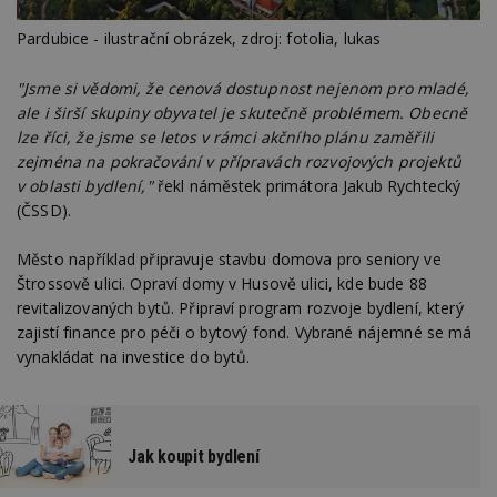
Pardubice - ilustrační obrázek, zdroj: fotolia, lukas
"Jsme si vědomi, že cenová dostupnost nejenom pro mladé,
ale i širší skupiny obyvatel je skutečně problémem. Obecně
lze říci, že jsme se letos v rámci akčního plánu zaměřili
zejména na pokračování v přípravách rozvojových projektů
v oblasti bydlení,"
řekl náměstek primátora Jakub Rychtecký
(ČSSD).
Město například připravuje stavbu domova pro seniory ve
Štrossově ulici. Opraví domy v Husově ulici, kde bude 88
revitalizovaných bytů. Připraví program rozvoje bydlení, který
zajistí finance pro péči o bytový fond. Vybrané nájemné se má
vynakládat na investice do bytů.
Jak koupit bydlení