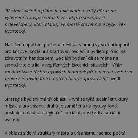
"V rámci akčního plánu je také kladen velký důraz na
vytvoření transparentních zásad pro spolupráci
s developery, kteří plánují ve městě stavět nové byty,"
řekl
Rychtecký.
Navržená opatření podle náměstka zahrnují vytvoření kapacit
pro krizové, sociální a startovací bydlení a bydlení pro lidi se
zdravotním handicapem. Sociální bydlení cílí zejména na
samoživitele a lidi v nepříznivých životních situacích.
"Plán
modernizace těchto bytových jednotek přitom musí vycházet
právě z individuálních potřeb handicapovaných,“
uvedl
Rychtecký.
Strategie bydlení má tři oblasti. První se týká sídelní struktury
města a urbanismu, druhá je zaměřena na bytový fond,
poslední oblast strategie řeší sociální prostředí a sociální
bydlení.
V oblasti sídelní struktury města a urbanismu radnice počítá