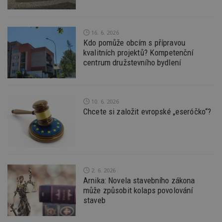
nezbytně nutných souborů cookie správně
používat.
Provider
/
Název
Vyprší
P
16. 6. 2026
Doména
Kdo pomůže obcím s přípravou
_hjIncludedInPageviewSample
2
T
Hotjar Ltd
kvalitních projektů? Kompetenční
minuty
co
www.estav.cz
centrum družstevního bydlení
na
ab
Ho
zd
ná
z
10. 6. 2026
vz
d
Chcete si založit evropské „eseróčko“?
l
z
st
w
_dc_gtm_UA-53599847-1
.estav.cz
53
T
sekund
co
př
2. 6. 2026
w
Arnika: Novela stavebního zákona
po
S
může způsobit kolaps povolování
Go
staveb
da
kó
Po
lz