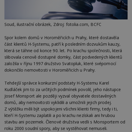
Soud, ilustrační obrázek, Zdroj: fotolia.com, BCFC
Spor kolem domů v Horoměřicích u Prahy, které dostavěla
část klientů H-Systemu, patří k posledním dozvukům kauzy,
která se táhne od konce 90. let. Po krachu společnosti, která
slibovala cenově dostupné domky, část podvedených klientů
založila v říjnu 1997 družstvo Svatopluk, které svépomocí
dokončilo nemovitosti v Horoměřicích u Prahy.
Tehdejší správce konkurzní podstaty H-Systemu Karel
Kudláček jim to za určitých podmínek povolil, jeho nástupce
Josef Monsport ale později vyzval obyvatele dostavěných
domů, aby nemovitosti vyklidili a umožnili jejich prodej.
Z výtěžku měli být uspokojeni všichni klienti firmy, tedy i ti,
kteří H-Systemu zaplatili a po krachu nezískali ani hrubou
stavbu ani pozemek. Členové družstva vedli s Monsportem od
roku 2000 soudní spory, aby se vystěhovat nemuseli.