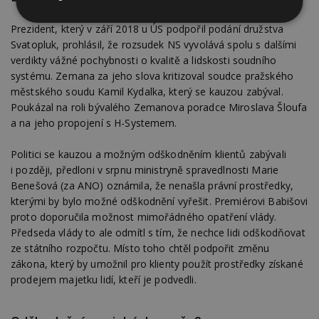
Nezbytně
Výkonové
Soubory
Prezident, který v září 2018 u ÚS podpořil podání družstva
nutné
soubory
cílení
Svatopluk, prohlásil, že rozsudek NS vyvolává spolu s dalšími
soubory
verdikty vážné pochybnosti o kvalitě a lidskosti soudního
systému. Zemana za jeho slova kritizoval soudce pražského
městského soudu Kamil Kydalka, který se kauzou zabýval.
Funkční soubory
Nezařazené
Poukázal na roli bývalého Zemanova poradce Miroslava Šloufa
soubory
a na jeho propojení s H-Systemem.
Politici se kauzou a možným odškodněním klientů zabývali
i později, předloni v srpnu ministryně spravedlnosti Marie
Benešová (za ANO) oznámila, že nenašla právní prostředky,
kterými by bylo možné odškodnění vyřešit. Premiérovi Babišovi
Nezbytně nutné soubory
proto doporučila možnost mimořádného opatření vlády.
Předseda vlády to ale odmítl s tím, že nechce lidi odškodňovat
Výkonové soubory
Soubory cílení
ze státního rozpočtu. Místo toho chtěl podpořit změnu
Funkční soubory
Nezařazené soubory
zákona, který by umožnil pro klienty použít prostředky získané
prodejem majetku lidí, kteří je podvedli.
Nezbytně nutné soubory cookie umožňují základní
funkce webových stránek, jako je přihlášení
uživatele a správa účtu. Webové stránky nelze bez
nezbytně nutných souborů cookie správně