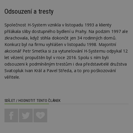
z
nu
be
Odsouzení a tresty
sk
f
s
Společnost H-System vznikla v listopadu 1993 a klienty
ná
je
přilákala sliby dostupného bydlení u Prahy. Na podzim 1997 ale
kt
zkrachovala, když stihla dokončit jen 34 rodinných domů.
id
p
Konkurz byl na firmu vyhlášen v listopadu 1998. Majoritní
ú
An
akcionář Petr Smetka si za vytunelování H-Systemu odpykal 12
let vězení; propuštěn byl v roce 2016. Spolu s ním byli
id
www.estav.cz
1 rok
T
co
odsouzeni k podmíněným trestům i dva představitelé družstva
po
Svatopluk Ivan Král a Pavel Středa, a to pro poškozování
vy
se
věřitele.
_hjFirstSeen
29
S
Hotjar Ltd
minut
je
.estav.cz
54
ab
sekund
sl
SDÍLET / HODNOTIT TENTO ČLÁNEK
ce
pr
po
N
0
ž
id
i