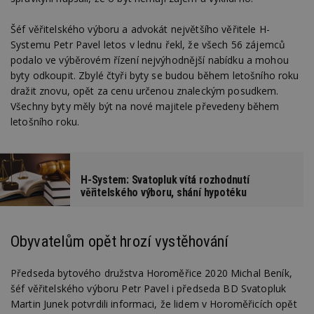
Šéf věřitelského výboru a advokát největšího věřitele H-
Systemu Petr Pavel letos v lednu řekl, že všech 56 zájemců
podalo ve výběrovém řízení nejvýhodnější nabídku a mohou
byty odkoupit. Zbylé čtyři byty se budou během letošního roku
dražit znovu, opět za cenu určenou znaleckým posudkem.
Všechny byty měly být na nové majitele převedeny během
letošního roku.
H-System: Svatopluk vítá rozhodnutí
věřitelského výboru, shání hypotéku
Obyvatelům opět hrozí vystěhování
Předseda bytového družstva Horoměřice 2020 Michal Beník,
šéf věřitelského výboru Petr Pavel i předseda BD Svatopluk
Martin Junek potvrdili informaci, že lidem v Horoměřicích opět