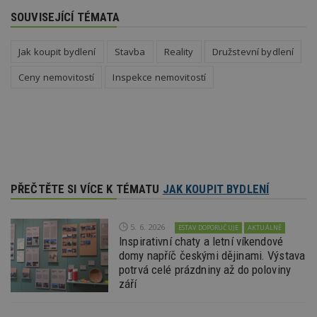
_hjAbsoluteSessionInProgress
29
S
Hotjar Ltd
minut
je
.estav.cz
SOUVISEJÍCÍ TÉMATA
54
ab
sekund
sl
ce
Jak koupit bydlení
Stavba
Reality
Družstevní bydlení
pr
po
N
Ceny nemovitostí
Inspekce nemovitostí
ž
id
i
counter
www.estav.cz
29
T
minut
co
53
po
sekund
vy
se
__gfp_64b
1 rok
Je
Google LLC
PŘEČTĚTE SI VÍCE K TÉMATU
JAK KOUPIT BYDLENÍ
so
.estav.cz
kt
sp
da
5. 6. 2026
ESTAV DOPORUČUJE
AKTUÁLNĚ
c
Inspirativní chaty a letní víkendové
n
w
domy napříč českými dějinami. Výstava
potrvá celé prázdniny až do poloviny
září