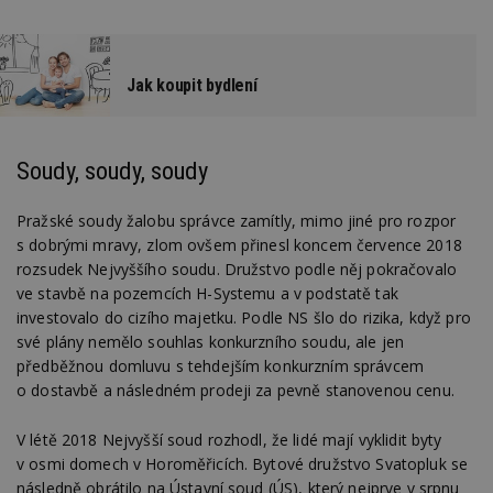
Jak koupit bydlení
Soudy, soudy, soudy
Pražské soudy žalobu správce zamítly, mimo jiné pro rozpor
s dobrými mravy, zlom ovšem přinesl koncem července 2018
rozsudek Nejvyššího soudu. Družstvo podle něj pokračovalo
ve stavbě na pozemcích H-Systemu a v podstatě tak
investovalo do cizího majetku. Podle NS šlo do rizika, když pro
své plány nemělo souhlas konkurzního soudu, ale jen
předběžnou domluvu s tehdejším konkurzním správcem
o dostavbě a následném prodeji za pevně stanovenou cenu.
V létě 2018 Nejvyšší soud rozhodl, že lidé mají vyklidit byty
v osmi domech v Horoměřicích. Bytové družstvo Svatopluk se
následně obrátilo na Ústavní soud (ÚS), který nejprve v srpnu