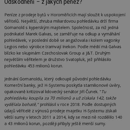
Odškodnění – z jakých peněz?
používat.
Provider
/
Název
Vyprší
P
Peníze z prodeje bytů v Horoměřicích mají sloužit k uspokojení
Doména
věřitelů. Největší, zhruba miliardovou pohledávku drží firma
_hjIncludedInPageviewSample
2
T
Hotjar Ltd
Gomanold s kyperským majitelem. Společnost, za niž jedná
minuty
co
www.estav.cz
na
podnikatel Marek Galvas, se zaměřuje na odkup a vymáhání
ab
pohledávek, v poslední době se angažovala i kolem vagonky
Ho
zd
Legios nebo výrobce tramvají Inekon. Podle médií má Galvas
ná
blízko ke skupinám Czechoslovak Group a J&T. Druhým
z
vz
největším věřitelem je družstvo Svatopluk, jež přihlásilo
d
l
pohledávku 453 milionů korun.
z
st
w
Jednání Gomanoldu, který odkoupil původní pohledávku
Komerční banky, jež H-Systemu poskytla stamilionové úvěry,
_dc_gtm_UA-53599847-1
.estav.cz
53
T
sekund
co
opakovaně kritizoval lidovecký senátor Jiří Čunek. "
Tu
př
pohledávku koupila za 70 milionů a už získala 142, takže
w
po
vydělala bohatě,"
prohlásil v roce 2018. Podle dostupných
S
údajů věřitelé z výnosů prodeje majetku H-Systemu získali
Go
da
větší sumy v letech 2011 a 2014, kdy se mezi ně rozdělilo 140
kó
Po
a 43 milionů korun, později přibyly ještě menší sumy.
lz