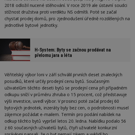
2018 odložil nucené stěhování. V roce 2019 ale ústavní soudci
stížnost družstva proti verdiktu NS odmítli. Poté se začal
chystat prodej domů, pro zjednodušení úředně rozdělených na
jednotlivé bytové jednotky.
H-System: Byty se začnou prodávat na
přelomu jara a léta
Věřitelský výbor loni v září schválil prvních deset znaleckých
posudků, které určily prodejní cenu bytů. Současným
uživatelům těchto deseti bytů se prodejní cena při případném
odkupu sníží v průměru zhruba o 15 procent, což představuje
výši investice, uvedl výbor. V prosinci poté začal prodej 60
bytových jednotek, inzeráty byly bez cen, o podrobnosti musel
zájemce požádat e-mailem. Termín pro podání nabídek na
odkup těchto bytů vypršel letos 20. ledna. Nabídku podalo 56
z 60 současných uživatelů bytů, čtyři uživatelé konkurzní
správkyni napsali, že o byt nemají zájem a vyklidí ho.