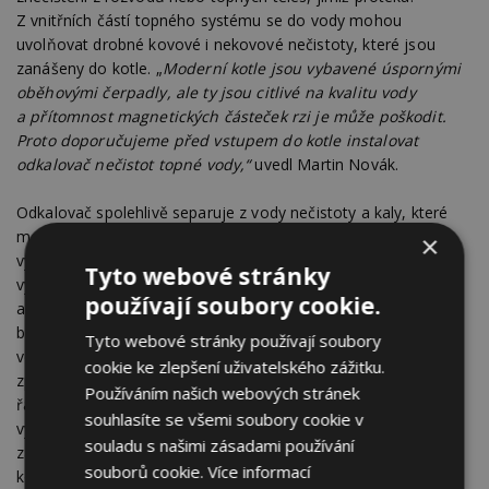
Z vnitřních částí topného systému se do vody mohou
uvolňovat drobné kovové i nekovové nečistoty, které jsou
zanášeny do kotle. „
Moderní kotle jsou vybavené úspornými
oběhovými čerpadly, ale ty jsou citlivé na kvalitu vody
a přítomnost magnetických částeček rzi je může poškodit.
Proto doporučujeme před vstupem do kotle instalovat
odkalovač nečistot topné vody,“
uvedl Martin Novák.
Odkalovač spolehlivě separuje z vody nečistoty a kaly, které
mohou způsobit zanášení a ucpávání potrubí, a hlavně
×
výměníků kotlů. Je vhodné instalovat odkalovače, které jsou
Tyto webové stránky
vybaveny i magnetem, jenž zachycuje drobné kovové částice
používají soubory cookie.
a chrání právě oběhová čerpadla. Zachycené nečistoty mohou
být jednoduchým způsobem odstraněny přes vypouštěcí
Tyto webové stránky používají soubory
ventil, a to za minimálního přerušení provozu zařízení. Tímto
cookie ke zlepšení uživatelského zážitku.
způsobem lze účinně odloučit i nejjemnější pevné částice
Používáním našich webových stránek
řádově od 10 μm tak, že výsledkem je čirá kapalina. V případě
souhlasíte se všemi soubory cookie v
výměny kotle při zachování starých topných systémů je toto
souladu s našimi zásadami používání
zařízení naprosto nezbytné, jinak může dojít k poškození
souborů cookie.
Více informací
komponent nového kotle i následnému neuznání záruky