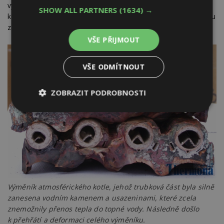
výrobcem. Ceny separátorů nečistot se pohybují od dvou tisíc
SHOW ALL PARTNERS
(1634) →
korun, ale jejich instalace dokáže ochránit kotel před poruchou
za desetitisíce.
VŠE PŘIJMOUT
VŠE ODMÍTNOUT
ZOBRAZIT PODROBNOSTI
Nezbytně
Výkonové
Soubory
nutné
soubory
cílení
soubory
Funkční soubory
Nezařazené
soubory
Výměník atmosférického kotle, jehož trubková část byla silně
zanesena vodním kamenem a usazeninami, které zcela
znemožnily přenos tepla do topné vody. Následně došlo
k přehřátí a deformaci celého výměníku.