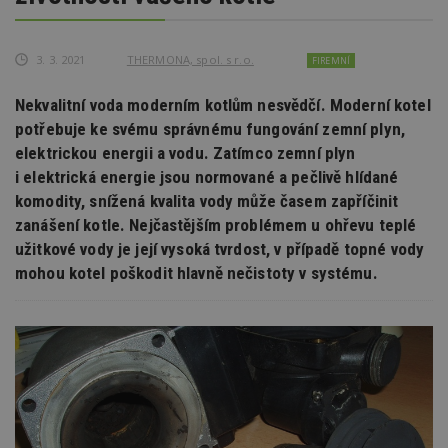
3. 3. 2021
THERMONA, spol. s r.o.
FIREMNÍ
Nekvalitní voda moderním kotlům nesvědčí. Moderní kotel
potřebuje ke svému správnému fungování zemní plyn,
elektrickou energii a vodu. Zatímco zemní plyn
i elektrická energie jsou normované a pečlivě hlídané
komodity, snížená kvalita vody může časem zapříčinit
zanášení kotle. Nejčastějším problémem u ohřevu teplé
užitkové vody je její vysoká tvrdost, v případě topné vody
mohou kotel poškodit hlavně nečistoty v systému.