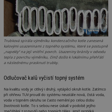
Trubková spirála výměníku kondenzačního kotle zanesená
kalovými usazeninami z topného systému, které se postupně
„napekly“ na její vnitřní povrch. Usazeniny bránily v odvodu
tepla z povrchu výměníku, čímž došlo k lokálnímu přehřátí
a následnému prasknutí trubky.
Odlučovač kalů vyčistí topný systém
Na kvalitu vody je citlivý i druhý, vytápěcí okruh kotle. Zatímco
při ohřevu TUV proudí do systému neustále nová, čistá voda,
voda v topném okruhu se často nemění po celou dobu
životnosti kotle. To s sebou nese úskalí v podobě jejího
znečištění z rozvodů nebo topných těles, jimiž protéká.