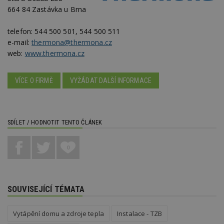
664 84 Zastávka u Brna
_hjFirstSeen
29
S
Hotjar Ltd
minut
je
.estav.cz
54
ab
telefon:
544 500 501, 544 500 511
sekund
sl
e-mail:
thermona@thermona.cz
ce
pr
web:
www.thermona.cz
po
N
ž
id
VÍCE O FIRMĚ
VYŽÁDAT DALŠÍ INFORMACE
i
_hjAbsoluteSessionInProgress
29
S
Hotjar Ltd
minut
je
.estav.cz
54
ab
sekund
sl
SDÍLET / HODNOTIT TENTO ČLÁNEK
ce
pr
po
0
N
ž
id
i
counter
www.estav.cz
29
T
SOUVISEJÍCÍ TÉMATA
minut
co
53
po
sekund
vy
se
Vytápění domu a zdroje tepla
Instalace - TZB