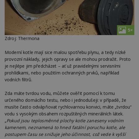
5×
Zdroj: Thermona
Moderní kotle mají sice malou spotřebu plynu, a tedy nízké
provozní náklady, jejich opravy se ale mohou prodražit. Proto
je nejlépe jim předcházet – ať už pravidelnými servisními
prohlídkami, nebo použitím ochranných prvků, například
vodních filtrů.
Zda máte tvrdou vodu, můžete ověřit pomocí k tomu
určeného domácího testu, nebo i jednodušeji: v případě, že
musíte často odvápňovat rychlovarnou konvici, máte „tvrdou“
vodu s vysokým obsahem rozpuštěných minerálních látek.
„
Pokud jsou teplosměnné plochy kotle zaneseny vodním
kamenem, neznamená to hned fatální poruchu kotle, ale
postupem času se snižuje jeho účinnost, což vede k vyšší