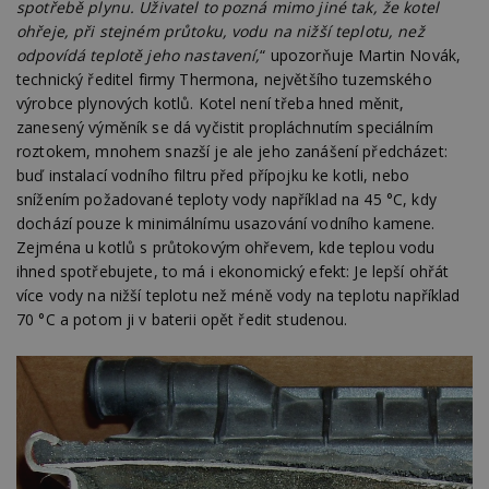
spotřebě plynu. Uživatel to pozná mimo jiné tak, že kotel
ohřeje, při stejném průtoku, vodu na nižší teplotu, než
odpovídá teplotě jeho nastavení,
“ upozorňuje Martin Novák,
technický ředitel firmy Thermona, největšího tuzemského
výrobce plynových kotlů. Kotel není třeba hned měnit,
zanesený výměník se dá vyčistit propláchnutím speciálním
roztokem, mnohem snazší je ale jeho zanášení předcházet:
buď instalací vodního filtru před přípojku ke kotli, nebo
snížením požadované teploty vody například na 45 °C, kdy
dochází pouze k minimálnímu usazování vodního kamene.
Zejména u kotlů s průtokovým ohřevem, kde teplou vodu
ihned spotřebujete, to má i ekonomický efekt: Je lepší ohřát
více vody na nižší teplotu než méně vody na teplotu například
70 °C a potom ji v baterii opět ředit studenou.