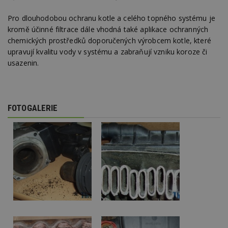
Pro dlouhodobou ochranu kotle a celého topného systému je
Nezbytně nutné soubory
kromě účinné filtrace dále vhodná také aplikace ochranných
Výkonové soubory
Soubory cílení
chemických prostředků doporučených výrobcem kotle, které
upravují kvalitu vody v systému a zabraňují vzniku koroze či
Funkční soubory
Nezařazené soubory
usazenin.
Nezbytně nutné soubory cookie umožňují základní
funkce webových stránek, jako je přihlášení
uživatele a správa účtu. Webové stránky nelze bez
nezbytně nutných souborů cookie správně
používat.
FOTOGALERIE
Provider
/
Název
Vyprší
P
Doména
_hjIncludedInPageviewSample
2
T
Hotjar Ltd
minuty
co
www.estav.cz
na
ab
Ho
zd
ná
z
vz
d
l
z
st