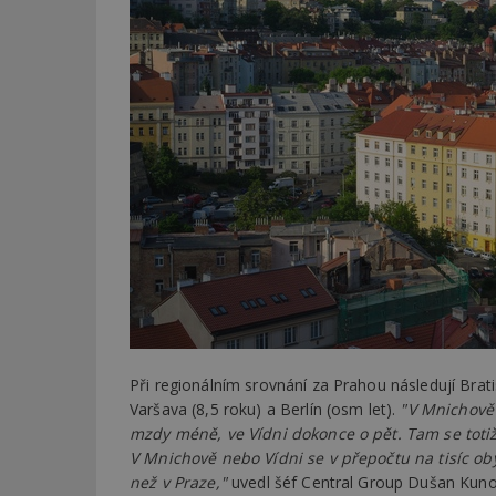
Při regionálním srovnání za Prahou následují Brati
Varšava (8,5 roku) a Berlín (osm let).
"V Mnichově
mzdy méně, ve Vídni dokonce o pět. Tam se toti
V Mnichově nebo Vídni se v přepočtu na tisíc oby
než v Praze,"
uvedl šéf Central Group Dušan Kuno