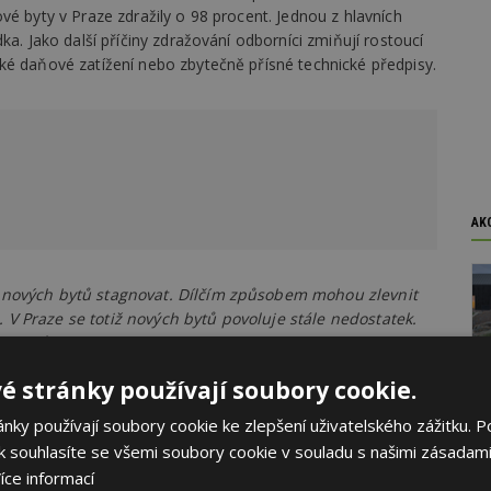
vé byty v Praze zdražily o 98 procent. Jednou z hlavních
ka. Jako další příčiny zdražování odborníci zmiňují rostoucí
ké daňové zatížení nebo zbytečně přísné technické předpisy.
AK
 nových bytů stagnovat. Dílčím způsobem mohou zlevnit
V Praze se totiž nových bytů povoluje stále nedostatek.
isíc bytů v bytových domech, ale potřeba je minimálně
amaticky klesl,"
doplnil Kunovský.
é stránky používají soubory cookie.
ře poptávky. Podstatně ubylo zahraničních kupujících a také
ky používají soubory cookie ke zlepšení uživatelského zážitku. P
mu v širším centru Prahy. "Na druhé straně ale stejně tak
 souhlasíte se všemi soubory cookie v souladu s našimi zásadami
nvestici v nejisté době a chtějí své úspory výhodně uložit
íce informací
cí české koruny," dodal Kunovský.