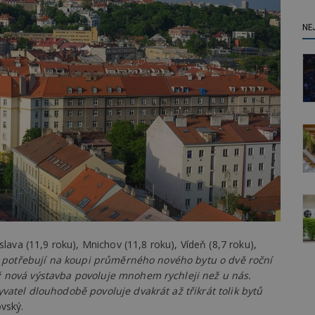
NE
slava (11,9 roku), Mnichov (11,8 roku), Vídeň (8,7 roku),
 potřebují na koupi průměrného nového bytu o dvě roční
ž nová výstavba povoluje mnohem rychleji než u nás.
vatel dlouhodobě povoluje dvakrát až třikrát tolik bytů
vský.