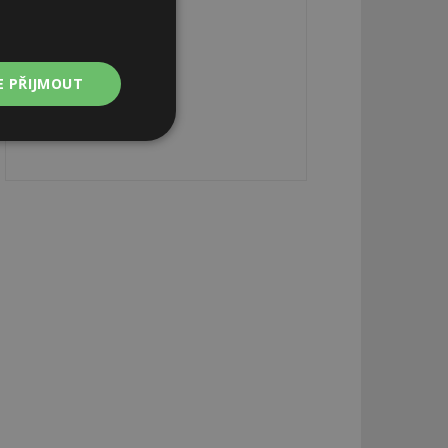
E PŘIJMOUT
Nezařazené
soubory
zařazené soubory
 a správa účtu.
aby informoval
zahrnut do