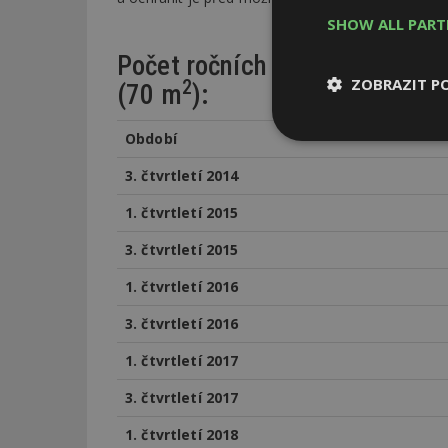
SHOW ALL PAR
Počet ročních platů potřebný
ZOBRAZIT P
2
(70 m
):
Období
Nezbytně
nutné soubor
3. čtvrtletí 2014
1. čtvrtletí 2015
3. čtvrtletí 2015
1. čtvrtletí 2016
Nezbytně nutné s
3. čtvrtletí 2016
Nezbytně nutné soubo
Webové stránky nelz
1. čtvrtletí 2017
Název
3. čtvrtletí 2017
_hjIncludedInPa
1. čtvrtletí 2018