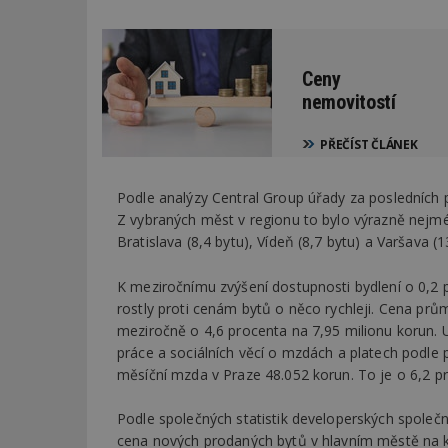
Ceny
nemovitostí
PŘEČÍST ČLÁNEK
Podle analýzy Central Group úřady za posledních pě
Z vybraných měst v regionu to bylo výrazně nejmén
Bratislava (8,4 bytu), Vídeň (8,7 bytu) a Varšava (1
K meziročnímu zvýšení dostupnosti bydlení o 0,2
rostly proti cenám bytů o něco rychleji. Cena prů
meziročně o 4,6 procenta na 7,95 milionu korun. 
práce a sociálních věcí o mzdách a platech podle 
měsíční mzda v Praze 48.052 korun. To je o 6,2 p
Podle společných statistik developerských společ
cena nových prodaných bytů v hlavním městě na k