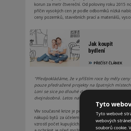
korun za metr čtvereční. Od poloviny roku 2015 no
příčin vysokých cen je podle odborníků nízká nabíd
ceny pozemků, stavebních prací a materiálů, vyso
Jak koupit
bydlení
PŘEČÍST ČLÁNEK
"Předpokládáme, že v příštím roce by měly ceny
pouze předražené projekty na špatných místech. 
Loni se sice po dlouhé době povolilo přes pět t
dvojnásobná. Letos navíc počet povolení opět dr
Tyto webov
Vliv současné krize je podle něj patrný na struktu
Tyto webové strán
nákupů bytů za účelem jejich krátkodobého pronáj
webových stránek
vzrostl počet kupujících, kteří hledají bezpečnou i
souborů cookie.
V
a ochránit je před možnou vyšší inflací a devalva