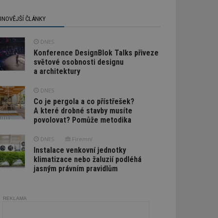
JNOVĚJŠÍ ČLÁNKY
DNES
Konference DesignBlok Talks přiveze
světové osobnosti designu
a architektury
DNES
Co je pergola a co přístřešek?
A které drobné stavby musíte
povolovat? Pomůže metodika
DNES
Firemní
Instalace venkovní jednotky
klimatizace nebo žaluzií podléhá
jasným právním pravidlům
REKLAMA