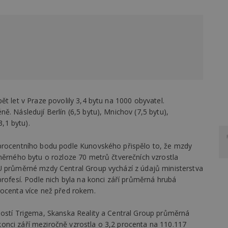
t let v Praze povolily 3,4 bytu na 1000 obyvatel.
ě. Následují Berlín (6,5 bytu), Mnichov (7,5 bytu),
3,1 bytu).
 procentního bodu podle Kunovského přispělo to, že mzdy
měrného bytu o rozloze 70 metrů čtverečních vzrostla
U průměrné mzdy Central Group vychází z údajů ministerstva
profesí. Podle nich byla na konci září průměrná hrubá
rocenta více než před rokem.
ností Trigema, Skanska Reality a Central Group průměrná
onci září meziročně vzrostla o 3,2 procenta na 110.117