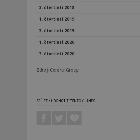
3. čtvrtletí 2018
_dc_gtm_UA-53599
1, čtvrtletí 2019
3. čtvrtletí 2019
1. čtvrtletí 2020
id
3. čtvrtletí 2020
_hjFirstSeen
Zdroj: Central Group
_hjAbsoluteSessi
SDÍLET / HODNOTIT TENTO ČLÁNEK
counter
0
__gfp_64b