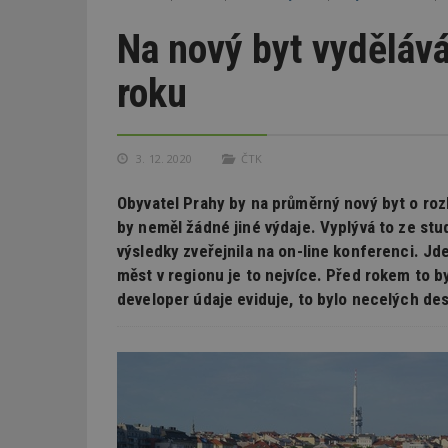
Na nový byt vyděláv
roku
3. 12. 2020
ČTK
Obyvatel Prahy by na průměrný nový byt o roz
by neměl žádné jiné výdaje. Vyplývá to ze stu
výsledky zveřejnila na on-line konferenci. Jde
měst v regionu je to nejvíce. Před rokem to by
developer údaje eviduje, to bylo necelých des