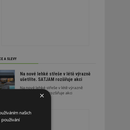
CE A SLEVY
Na nové lehké střeše v létě výrazně
ušetříte. SATJAM rozšiřuje akci
Na nové lehké střeše v létě výrazně
ušetříte. SATJAM rozšiřuje akci
×
REKLAMA
oužíváním našich
 používání