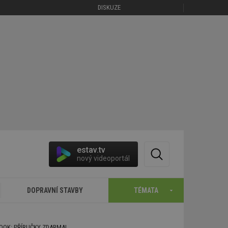
DISKUZE
estav.tv
nový videoportál
DOPRAVNÍ STAVBY
TÉMATA
BOOK: PŘÍRUČKY ZDARMA!