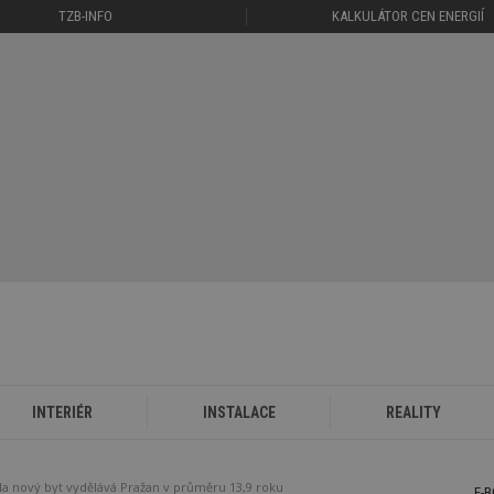
TZB-INFO
KALKULÁTOR CEN ENERGIÍ
INTERIÉR
INSTALACE
REALITY
a nový byt vydělává Pražan v průměru 13,9 roku
E-