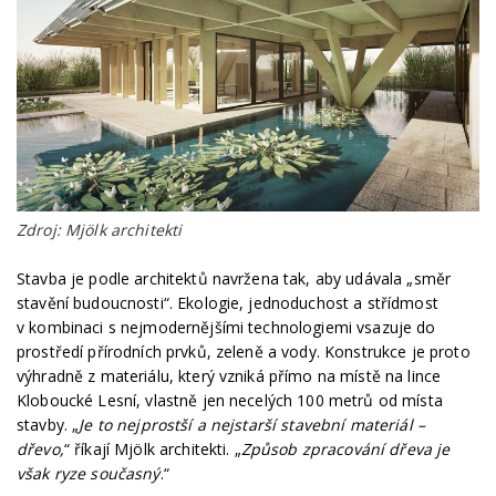
Zdroj: Mjölk architekti
Stavba je podle architektů navržena tak, aby udávala „směr
stavění budoucnosti“. Ekologie, jednoduchost a střídmost
v kombinaci s nejmodernějšími technologiemi vsazuje do
prostředí přírodních prvků, zeleně a vody. Konstrukce je proto
výhradně z materiálu, který vzniká přímo na místě na lince
Kloboucké Lesní, vlastně jen necelých 100 metrů od místa
stavby. „
Je to nejprostší a nejstarší stavební materiál –
dřevo,
“ říkají Mjölk architekti. „
Způsob zpracování dřeva je
však ryze současný
.“