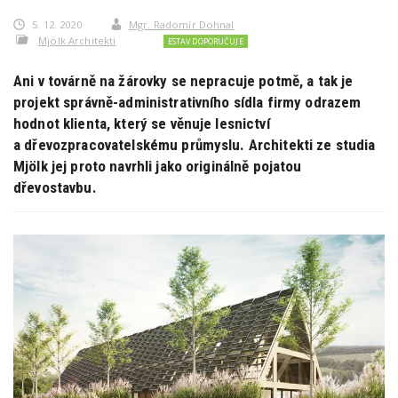
5. 12. 2020
Mgr. Radomír Dohnal
Mjölk Architekti
ESTAV DOPORUČUJE
Ani v továrně na žárovky se nepracuje potmě, a tak je
projekt správně-administrativního sídla firmy odrazem
hodnot klienta, který se věnuje lesnictví
a dřevozpracovatelskému průmyslu. Architekti ze studia
Mjölk jej proto navrhli jako originálně pojatou
dřevostavbu.