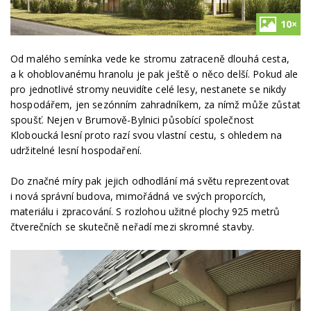
10×
Od malého semínka vede ke stromu zatraceně dlouhá cesta,
a k ohoblovanému hranolu je pak ještě o něco delší. Pokud ale
pro jednotlivé stromy neuvidíte celé lesy, nestanete se nikdy
hospodářem, jen sezónním zahradníkem, za nímž může zůstat
spoušť. Nejen v Brumově-Bylnici působící společnost
Kloboucká lesní proto razí svou vlastní cestu, s ohledem na
udržitelné lesní hospodaření.
Do značné míry pak jejich odhodlání má světu reprezentovat
i nová správní budova, mimořádná ve svých proporcích,
materiálu i zpracování. S rozlohou užitné plochy 925 metrů
čtverečních se skutečně neřadí mezi skromné stavby.