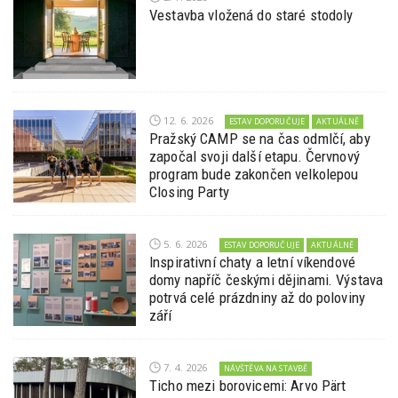
Vestavba vložená do staré stodoly
12. 6. 2026
ESTAV DOPORUČUJE
AKTUÁLNĚ
Pražský CAMP se na čas odmlčí, aby
započal svoji další etapu. Červnový
program bude zakončen velkolepou
Closing Party
5. 6. 2026
ESTAV DOPORUČUJE
AKTUÁLNĚ
Inspirativní chaty a letní víkendové
domy napříč českými dějinami. Výstava
potrvá celé prázdniny až do poloviny
září
7. 4. 2026
NÁVŠTĚVA NA STAVBĚ
Ticho mezi borovicemi: Arvo Pärt