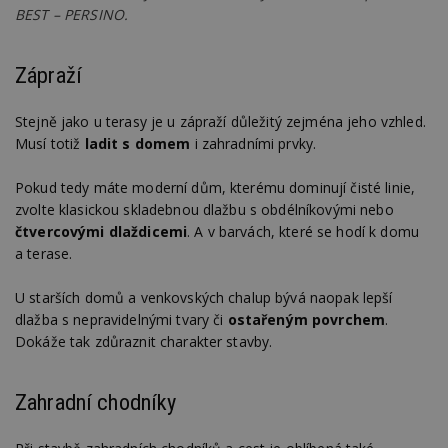
BEST – PERSINO.
Zápraží
Stejně jako u terasy je u zápraží důležitý zejména jeho vzhled.
Musí totiž
ladit s domem
i zahradními prvky.
Pokud tedy máte moderní dům, kterému dominují čisté linie,
zvolte klasickou skladebnou dlažbu s obdélníkovými nebo
čtvercovými dlaždicemi
. A v barvách, které se hodí k domu
a terase.
U starších domů a venkovských chalup bývá naopak lepší
dlažba s nepravidelnými tvary či
ostařeným povrchem
.
Dokáže tak zdůraznit charakter stavby.
Zahradní chodníky