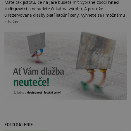
Máte tak jistotu, že na jaře budete mít vybrané zboží
hned
Nezbytně nutné soubory
k dispozici
a nebudete čekat na výrobu. A protože
u rezervované dlažby platí letošní ceny, vyhnete se i možnému
Výkonové soubory
Soubory cílení
zdražení.
Funkční soubory
Nezařazené soubory
Nezbytně nutné soubory cookie umožňují základní
funkce webových stránek, jako je přihlášení
uživatele a správa účtu. Webové stránky nelze bez
nezbytně nutných souborů cookie správně
používat.
Provider
/
Název
Vyprší
P
Doména
_hjIncludedInPageviewSample
2
T
Hotjar Ltd
minuty
co
www.estav.cz
na
ab
Ho
zd
ná
z
vz
d
l
z
FOTOGALERIE
st
w