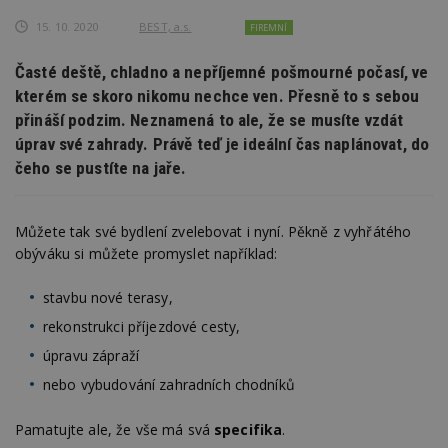
15. 10. 2020
BEST, a.s.
FIREMNÍ
Časté deště, chladno a nepříjemné pošmourné počasí, ve
kterém se skoro nikomu nechce ven. Přesně to s sebou
přináší podzim. Neznamená to ale, že se musíte vzdát
úprav své zahrady. Právě teď je ideální čas naplánovat, do
čeho se pustíte na jaře.
Můžete tak své bydlení zvelebovat i nyní. Pěkně z vyhřátého
obýváku si můžete promyslet například:
stavbu nové terasy,
rekonstrukci příjezdové cesty,
úpravu zápraží
nebo vybudování zahradních chodníků
Pamatujte ale, že vše má svá
specifika
.