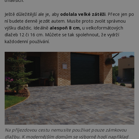
tmavších.
Ještě důležitější ale je, aby
odolala velké zátěži
. Přece jen po
ní budete denně jezdit autem. Musíte proto zvolit správnou
výšku dlaždic. Ideálně
alespoň 8 cm,
u velkoformátových
dlažeb 12 či 16 cm. Můžete se tak spolehnout, že vydrží
každodenní používání.
Na příjezdovou cestu nemusíte používat pouze zámkovou
dlažbu. K modernějším domům se výborně hodí například