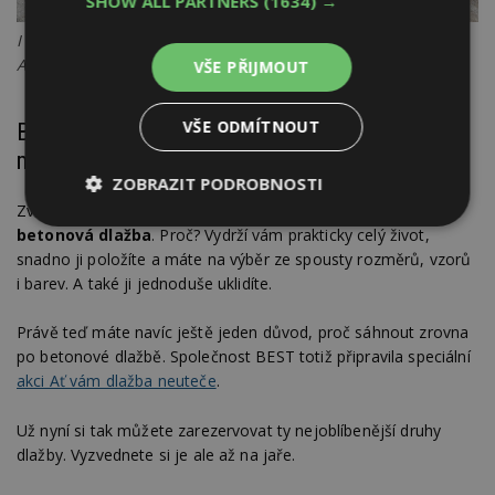
SHOW ALL PARTNERS
(1634) →
I zatravňovací dlažba může vypadat moderně. Jako BEST –
AKVALINES.
VŠE PŘIJMOUT
VŠE ODMÍTNOUT
Betonové dlažby jsou tím správným
materiálem
ZOBRAZIT PODROBNOSTI
Zvolili jste správný materiál?
Dlouhodobě je nejoblíbenější
Nezbytně
Výkonové
Soubory
betonová dlažba
. Proč? Vydrží vám prakticky celý život,
nutné
soubory
cílení
snadno ji položíte a máte na výběr ze spousty rozměrů, vzorů
soubory
i barev. A také ji jednoduše uklidíte.
Právě teď máte navíc ještě jeden důvod, proč sáhnout zrovna
Funkční soubory
Nezařazené
po betonové dlažbě. Společnost BEST totiž připravila speciální
soubory
akci Ať vám dlažba neuteče
.
Už nyní si tak můžete zarezervovat ty nejoblíbenější druhy
dlažby. Vyzvednete si je ale až na jaře.