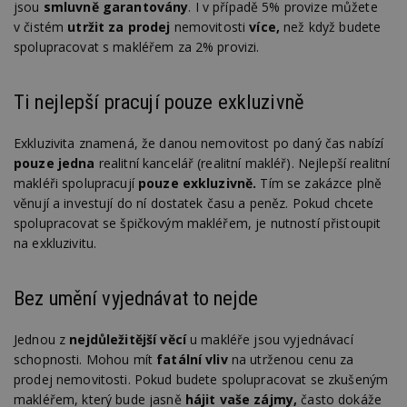
jsou
smluvně garantovány
. I v případě 5% provize můžete
v čistém
utržit za prodej
nemovitosti
více,
než když budete
spolupracovat s makléřem za 2% provizi.
Ti nejlepší pracují pouze exkluzivně
Exkluzivita znamená, že danou nemovitost po daný čas nabízí
pouze jedna
realitní kancelář (realitní makléř). Nejlepší realitní
makléři spolupracují
pouze exkluzivně.
Tím se zakázce plně
věnují a investují do ní dostatek času a peněz. Pokud chcete
spolupracovat se špičkovým makléřem, je nutností přistoupit
na exkluzivitu.
Bez umění vyjednávat to nejde
Jednou z
nejdůležitější věcí
u makléře jsou vyjednávací
schopnosti. Mohou mít
fatální vliv
na utrženou cenu za
prodej nemovitosti. Pokud budete spolupracovat se zkušeným
makléřem, který bude jasně
hájit vaše zájmy,
často dokáže