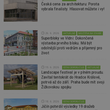
ž
Česká cena za architekturu: Porota
id
vybrala finalisty. Hlasovat můžete i vy!
i
_hjAbsoluteSessionInProgress
29
S
Hotjar Ltd
minut
je
.estav.cz
54
ab
sekund
sl
ce
26. 6. 2026
pr
AKTUÁLNĚ
NÁVŠTĚVA NA STAVBĚ
po
Superbloky ve Vídni: Dokončená
N
výstavba prvního bloku. Má být
ž
id
odolnější proti vedrům a přijemný pro
i
život
counter
www.estav.cz
29
T
minut
co
53
po
19. 6. 2026
ESTAV DOPORUČUJE
AKTUÁLNĚ
sekund
vy
se
Landscape festival je v plném proudu.
Zavítal tentokrát do Hradce Králové,
__gfp_64b
1 rok
Je
Google LLC
potrvá až do září. Praha bude mít svoji
so
.estav.cz
kt
Žižkovskou spojku
sp
da
c
n
18. 6. 2026
ESTAV DOPORUČUJE
w
Jičín potvrdil výsledky 19 dražeb