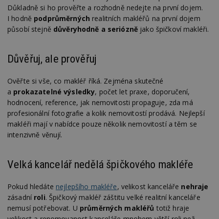
Důkladně si ho prověřte a rozhodně nedejte na první dojem.
I hodně
podprůměrných
realitních makléřů na první dojem
působí stejně
důvěryhodně a seriózně
jako špičkoví makléři.
Důvěřuj, ale prověřuj
Ověřte si vše, co makléř říká. Zejména skutečné
a
prokazatelné výsledky
, počet let praxe, doporučení,
hodnocení, reference, jak nemovitosti propaguje, zda má
profesionální fotografie a kolik nemovitostí prodává. Nejlepší
makléři mají v nabídce pouze několik nemovitostí a těm se
intenzivně věnují.
Velká kancelář nedělá špičkového makléře
Pokud hledáte
nejlepšího makléře
, velikost kanceláře
nehraje
zásadní
roli
. Špičkový makléř záštitu velké realitní kanceláře
nemusí potřebovat. U
průměrných makléřů
totiž hraje
velikost a renomovanost kanceláře mnohem větší roli než