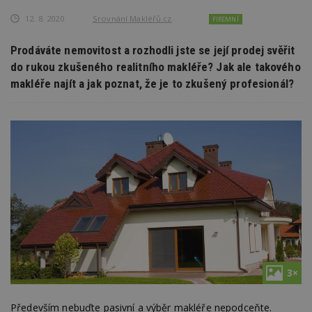
12. 8. 2020
Srovnání Makléřů.cz
FIREMNÍ
Prodáváte nemovitost a rozhodli jste se její prodej svěřit
do rukou zkušeného realitního makléře? Jak ale takového
makléře najít a jak poznat, že je to zkušený profesionál?
3×
Především nebuďte pasivní a výběr makléře nepodceňte.