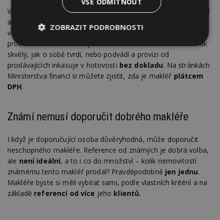
VŠE ODMÍTNOUT
Většina makléřů pracuje na
živnostenský list
a každý kvalitní
a úspěšný makléř je plátcem DPH. Pokud realitní makléř ve
ZOBRAZIT PODROBNOSTI
větším městě není
plátcem DPH
, existují pouze 2 důvody,
proč tomu tak není. Buď prodává málo nemovitostí a není tak
Nezbytně
Výkonové
Soubory
skvělý, jak o sobě tvrdí, nebo podvádí a provizi od
nutné
soubory
cílení
soubory
prodávajících inkasuje v hotovosti
bez dokladu
. Na stránkách
Ministerstva financí si můžete zjistit, zda je makléř
plátcem
DPH
.
Funkční soubory
Nezařazené
soubory
Známí nemusí doporučit dobrého makléře
I když je doporučující osoba důvěryhodná, může doporučit
neschopného makléře. Reference od známých je dobrá volba,
ale
není ideální
, a to i co do množství – kolik nemovitostí
známému tento makléř prodal? Pravděpodobně
jen jednu
.
Nezbytně nutné soubory
Makléře byste si měli vybírat sami, podle vlastních kritérií a na
Výkonové soubory
Soubory cílení
základě
referencí od více
jeho
klientů.
Funkční soubory
Nezařazené soubory