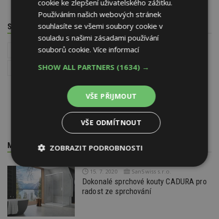
cookie ke zlepšení uživatelského zážitku.
Používáním našich webových stránek
souhlasíte se všemi soubory cookie v
SOUVISEJÍCÍ TÉMATA
souladu s našimi zásadami používání
souborů cookie.
Více informací
Zařizovací předměty v koupelně
Interiér
Instalace - TZB
SHOW ALL PARTNERS
(1634) →
Barvy v interiéru
Kombinování barev v interiéru
VŠE PŘIJMOUT
VŠE ODMÍTNOUT
MOHLO BY VÁS ZAJÍMAT
ZOBRAZIT PODROBNOSTI
Nezbytně
Výkonové
Soubory
15. 7. 2020
SanSwiss s.r.o.
nutné
soubory
cílení
Dokonalé sprchové kouty CADURA pro
soubory
radost ze sprchování