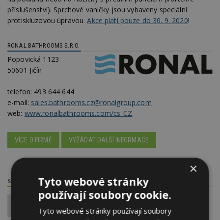
příslušenství). Sprchové vaničky jsou vybaveny speciální
protiskluzovou úpravou.
Akce platí pouze do 30. 9. 2020
!
RONAL BATHROOMS S.R.O.
Popovická 1123
50601 Jičín
telefon:
493 644 644
e-mail:
sales.bathrooms.cz@ronalgroup.com
web:
www.ronalbathrooms.com/cs_CZ
VÍCE O FIRMĚ
VYŽÁDAT DALŠÍ INFORMACE
×
Tyto webové stránky
SDÍLET / HODNOTIT TENTO ČLÁNEK
používají soubory cookie.
0
Tyto webové stránky používají soubory