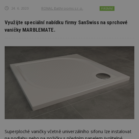
24. 6. 2020
RONAL Bathrooms s.r.o.
FIREMNÍ
Využijte speciální nabídku firmy SanSwiss na sprchové
vaničky MARBLEMATE.
Superploché vaničky včetně univerzálního sifonu lze instalovat
na podlahu nebo na nožičky s předním panelem (volitelné