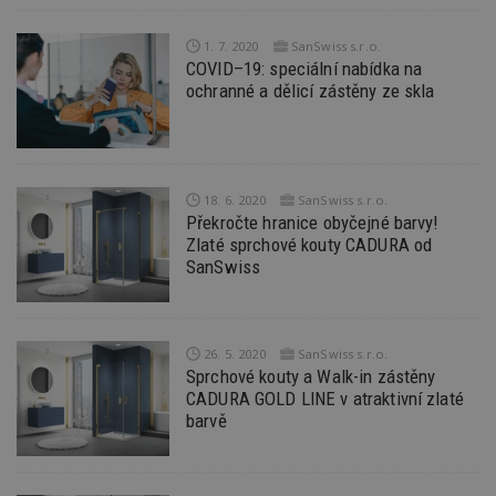
Funkční soubory
Nezařazené
soubory
1. 7. 2020
SanSwiss s.r.o.
COVID–19: speciální nabídka na
ochranné a dělicí zástěny ze skla
Nezbytně nutné soubory
18. 6. 2020
SanSwiss s.r.o.
Výkonové soubory
Soubory cílení
Překročte hranice obyčejné barvy!
Funkční soubory
Nezařazené soubory
Zlaté sprchové kouty CADURA od
SanSwiss
Nezbytně nutné soubory cookie umožňují základní
funkce webových stránek, jako je přihlášení
uživatele a správa účtu. Webové stránky nelze bez
nezbytně nutných souborů cookie správně
používat.
26. 5. 2020
SanSwiss s.r.o.
Sprchové kouty a Walk-in zástěny
Provider
/
Název
Vyprší
P
CADURA GOLD LINE v atraktivní zlaté
Doména
barvě
_hjIncludedInPageviewSample
2
T
Hotjar Ltd
minuty
co
www.estav.cz
na
ab