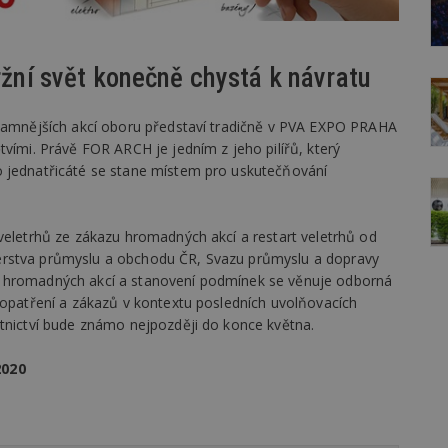
ržní svět konečně chystá k návratu
znamnějších akcí oboru představí tradičně v PVA EXPO PRAHA
tvími. Právě FOR ARCH je jedním z jeho pilířů, který
o jednatřicáté se stane místem pro uskutečňování
veletrhů ze zákazu hromadných akcí a restart veletrhů od
erstva průmyslu a obchodu ČR, Svazu průmyslu a dopravy
e hromadných akcí a stanovení podmínek se věnuje odborná
 opatření a zákazů v kontextu posledních uvolňovacích
otnictví bude známo nejpozději do konce května.
2020