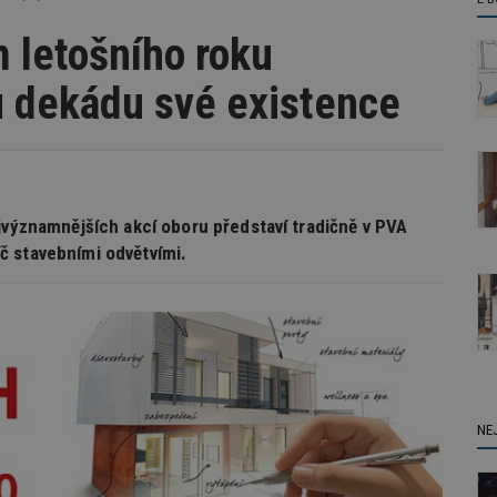
 letošního roku
ou dekádu své existence
jvýznamnějších akcí oboru představí tradičně v PVA
č stavebními odvětvími.
NE