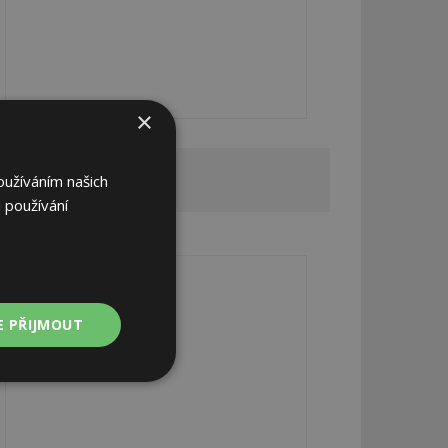
×
REKLAMA
oužíváním našich
 používání
REKLAMA
E PŘIJMOUT
Nezařazené
soubory