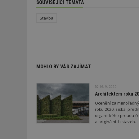
SOUVISEJÍCÍ TÉMATA
Stavba
Nezbytně nutné s
Nezbytně nutné soubo
Webové stránky nelz
Název
MOHLO BY VÁS ZAJÍMAT
_hjIncludedInPa
16. 9. 2020
_dc_gtm_UA-53599
Architektem roku 20
Ocenění za mimořádný p
roku 2020, získal před
organického proudu čes
a originálních staveb.
id
_hjFirstSeen