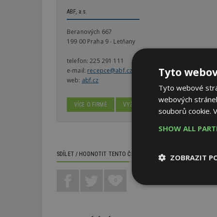
ABF, a.s.
Beranových 667
199 00 Praha 9 - Letňany
telefon:
225 291 111
Tyto webov
e-mail:
recepce@abf.cz
web:
abf.cz
Tyto webové strán
webových stránek
VÍCE O FIRMĚ
VYŽÁDAT DALŠÍ INFORMACE
souborů cookie.
V
SHOW ALL PAR
SDÍLET / HODNOTIT TENTO ČLÁNEK
ZOBRAZIT P
0
Nezbytně
nutné soubor