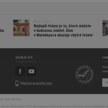
.toplist.cz
Zavřením prohlížeč
identifikátoru klienta. Je součástí každého požadavku na stránku na webu
údajů o návštěvnících, relacích a kampaních pro analytické přehledy w
VE
5 měsíců 4
Tento soubor cookie nastavuje Youtube ke 
Google LLC
.m6r.eu
2 měsíce 4 týdny
týdny
uživatelských předvoleb pro videa Youtube
.youtube.com
může také určit, zda návštěvník webu použ
.estav.cz
29 minut 54 sekun
starou verzi rozhraní Youtube.
1 týden
18. 7. 2026
Gemius
.adform.net
2 měsíce
Tento soubor cookie poskytuje jednoznačn
.hit.gemius.pl
Nejlepší řešení je to, které můžete
strojově generované ID uživatele a shromaž
aktivitě na webu. Tato data mohou být odesl
ila
v budoucnu změnit. Dům
1 měsíc
Adform
hlášení třetí straně.
v Matadepera ukazuje chytré řešení
.adform.net
14 minut
Tento soubor cookie nastavuje společnost D
Google LLC
.go.eu.bbelements.com
54 sekund
vlastní společnost Google), aby zjistila, zda 
2 měsíce 4 týdny
.doubleclick.net
návštěvníka webu podporuje soubory cooki
.adscale.de
11 měsíců 4 týdny
.m6r.eu
2 měsíce 4
Tento soubor cookie se používá k cílení, ana
týdny
reklamních kampaní v sadě DoubleClick / G
.bbelements.com
2 měsíce 4 týdny
SOCIÁLNÍ SÍTĚ
E-M
Suite
www.estav.cz
Zavřením prohlížeč
.bidswitch.net
1 rok
Tento soubor cookie nastavuje hlavně bidswi
Přih
u
reklamní zprávy pro návštěvníka webu relev
.bidswitch.net
1 rok
neun
.seznam.cz
4 týdny 2
Toto je velmi běžný název souboru cookie, 
dny
nalezen jako soubor cookie relace, bude 
Přepnout na mobilní verzi
použit jako pro správu stavu relace.
.creative-
1 rok 3
Tento soubor cookie nastavuje hlavně bidswi
serving.com
týdny
reklamní zprávy pro návštěvníka webu relev
 | ISSN 1801-4399
.creative-
1 rok 3
Obsahuje jedinečné ID návštěvníka, které 
serving.com
týdny
Bidswitch.com sledovat návštěvníka na víc
 zákonem. Přepis, šíření či další zpřístupňování tohoto obsahu či jeho části veřejnosti, a to jakýmkoli