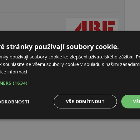
é stránky používají soubory cookie.
ky používají soubory cookie ke zlepšení uživatelského zážitku. P
 souhlasíte se všemi soubory cookie v souladu s našimi zásadami
íce informací
TNERS
(1634) →
ODROBNOSTI
VŠE ODMÍTNOUT
VŠ
Výkonové
Soubory cílení
Funkční
y
soubory
soubory