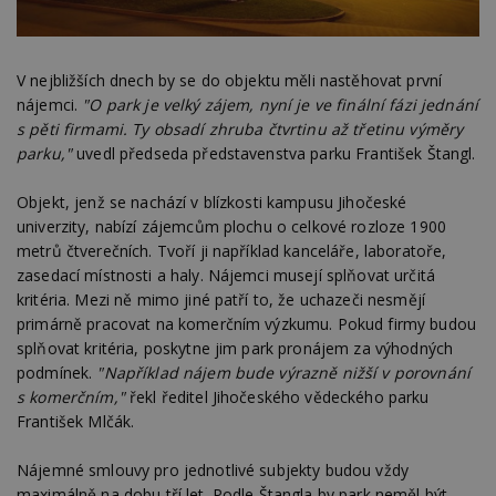
V nejbližších dnech by se do objektu měli nastěhovat první
nájemci.
"O park je velký zájem, nyní je ve finální fázi jednání
s pěti firmami. Ty obsadí zhruba čtvrtinu až třetinu výměry
parku,"
uvedl předseda představenstva parku František Štangl.
Objekt, jenž se nachází v blízkosti kampusu Jihočeské
univerzity, nabízí zájemcům plochu o celkové rozloze 1900
metrů čtverečních. Tvoří ji například kanceláře, laboratoře,
zasedací místnosti a haly. Nájemci musejí splňovat určitá
kritéria. Mezi ně mimo jiné patří to, že uchazeči nesmějí
primárně pracovat na komerčním výzkumu. Pokud firmy budou
splňovat kritéria, poskytne jim park pronájem za výhodných
podmínek.
"Například nájem bude výrazně nižší v porovnání
s komerčním,"
řekl ředitel Jihočeského vědeckého parku
František Mlčák.
Nájemné smlouvy pro jednotlivé subjekty budou vždy
maximálně na dobu tří let. Podle Štangla by park neměl být