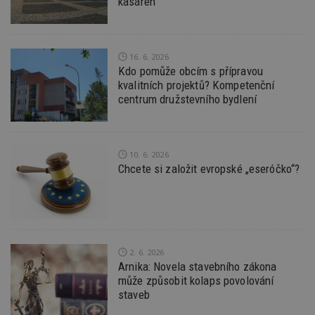
kasáren
16. 6. 2026
Nezbytně nutné soubory
Kdo pomůže obcím s přípravou
kvalitních projektů? Kompetenční
Výkonové soubory
Soubory cílení
centrum družstevního bydlení
Funkční soubory
Nezařazené soubory
Nezbytně nutné soubory cookie umožňují základní
funkce webových stránek, jako je přihlášení
10. 6. 2026
uživatele a správa účtu. Webové stránky nelze bez
nezbytně nutných souborů cookie správně
Chcete si založit evropské „eseróčko“?
používat.
Provider
/
Název
Vyprší
P
Doména
_hjIncludedInPageviewSample
2
T
Hotjar Ltd
minuty
co
www.estav.cz
na
2. 6. 2026
ab
Arnika: Novela stavebního zákona
Ho
může způsobit kolaps povolování
zd
ná
staveb
z
vz