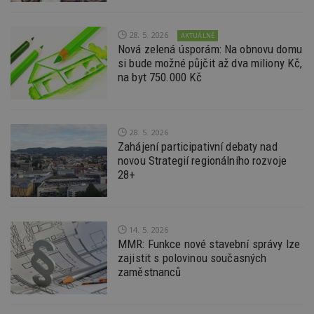
d
l
z
st
28. 5. 2026
AKTUÁLNĚ
w
Nová zelená úsporám: Na obnovu domu
si bude možné půjčit až dva miliony Kč,
_dc_gtm_UA-53599847-1
.estav.cz
53
T
sekund
co
na byt 750.000 Kč
př
w
po
S
Go
da
28. 5. 2026
kó
Zahájení participativní debaty nad
Po
novou Strategií regionálního rozvoje
lz
z
28+
nu
be
sk
f
s
14. 5. 2026
ná
je
MMR: Funkce nové stavební správy lze
kt
zajistit s polovinou současných
id
p
zaměstnanců
ú
An
id
www.estav.cz
1 rok
T