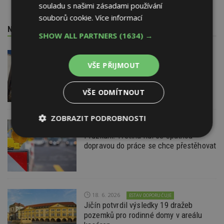
souladu s našimi zásadami používání
souborů cookie.
Více informací
NEJNOVĚJŠÍ REDAKČNÍ ZPRÁVY
SHOW ALL PARTNERS
(1634) →
29. 6. 2026
VŠE PŘIJMOUT
Soutěž Brownfield roku 2026
VŠE ODMÍTNOUT
ZOBRAZIT PODROBNOSTI
22. 6. 2026
Průzkum: Třetina lidí se špatnou
Nezbytně
Výkonové
Soubory
dopravou do práce se chce přestěhovat
nutné
soubory
cílení
soubory
Funkční soubory
Nezařazené
18. 6. 2026
ESTAV DOPORUČUJE
soubory
Jičín potvrdil výsledky 19 dražeb
pozemků pro rodinné domy v areálu