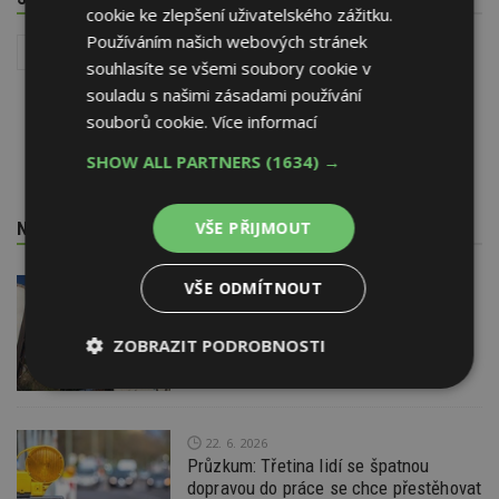
cookie ke zlepšení uživatelského zážitku.
Používáním našich webových stránek
Reality
Jak koupit bydlení
Stavebnictví v číslech
souhlasíte se všemi soubory cookie v
souladu s našimi zásadami používání
souborů cookie.
Více informací
SHOW ALL PARTNERS
(1634) →
VŠE PŘIJMOUT
NEJNOVĚJŠÍ REDAKČNÍ ZPRÁVY
VŠE ODMÍTNOUT
29. 6. 2026
Soutěž Brownfield roku 2026
ZOBRAZIT PODROBNOSTI
Nezbytně
Výkonové
Soubory
nutné
soubory
cílení
soubory
22. 6. 2026
Průzkum: Třetina lidí se špatnou
dopravou do práce se chce přestěhovat