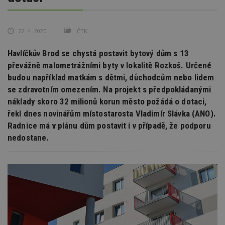
22. 4. 2020
ČTK
Havlíčkův Brod se chystá postavit bytový dům s 13
převážně malometrážními byty v lokalitě Rozkoš. Určené
budou například matkám s dětmi, důchodcům nebo lidem
se zdravotním omezením. Na projekt s předpokládanými
náklady skoro 32 milionů korun město požádá o dotaci,
řekl dnes novinářům místostarosta Vladimír Slávka (ANO).
Radnice má v plánu dům postavit i v případě, že podporu
nedostane.