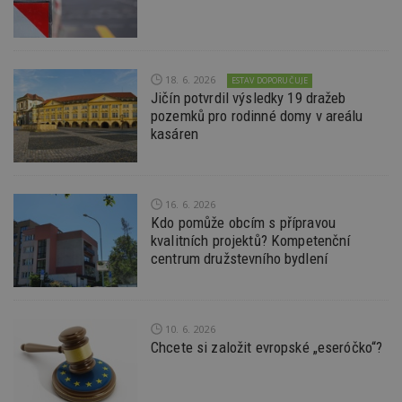
Funkční soubory
Nezařazené
soubory
18. 6. 2026
ESTAV DOPORUČUJE
Jičín potvrdil výsledky 19 dražeb
pozemků pro rodinné domy v areálu
kasáren
Nezbytně nutné soubory
Výkonové soubory
Soubory cílení
Funkční soubory
Nezařazené soubory
16. 6. 2026
Kdo pomůže obcím s přípravou
Nezbytně nutné soubory cookie umožňují základní
kvalitních projektů? Kompetenční
funkce webových stránek, jako je přihlášení
centrum družstevního bydlení
uživatele a správa účtu. Webové stránky nelze bez
nezbytně nutných souborů cookie správně
používat.
Provider
/
Název
Vyprší
P
10. 6. 2026
Doména
Chcete si založit evropské „eseróčko“?
_hjIncludedInPageviewSample
2
T
Hotjar Ltd
minuty
co
www.estav.cz
na
ab