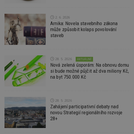
Ho
zd
ná
z
2. 6. 2026
vz
Arnika: Novela stavebního zákona
d
l
může způsobit kolaps povolování
z
staveb
st
w
_dc_gtm_UA-53599847-1
.estav.cz
53
T
sekund
co
př
28. 5. 2026
AKTUÁLNĚ
w
Nová zelená úsporám: Na obnovu domu
po
S
si bude možné půjčit až dva miliony Kč,
Go
na byt 750.000 Kč
da
kó
Po
lz
z
nu
28. 5. 2026
be
Zahájení participativní debaty nad
sk
novou Strategií regionálního rozvoje
f
s
28+
ná
je
kt
id