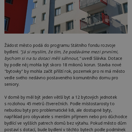
Žádost město podá do programu Státního fondu rozvoje
bydlení.
"Já si myslím, že tím, že podáváme mezi prvními,
bychom si na tu dotaci měli sáhnout,"
uvedl Slávka. Dotace
by podle něj mohla být skoro 18 milionů korun. Stavba nové
"bytovky" by mohla začít příští rok, pozemek pro ni má město
vedle svého nedávno postaveného komunitního domu pro
seniory.
V domě by měl být jeden větší byt a 12 bytových jednotek
s rozlohou 45 metrů čtverečních. Podle místostarosty to
nebudou byty pro problematické lidi, ale dostupné byty,
například pro obyvatele s menším příjmem nebo pro důchodce
bydlící ve vyšších patrech domů bez výtahu. Pokud město dům
postaví s dotací, bude bydlení v těchto bytech podle podmínek