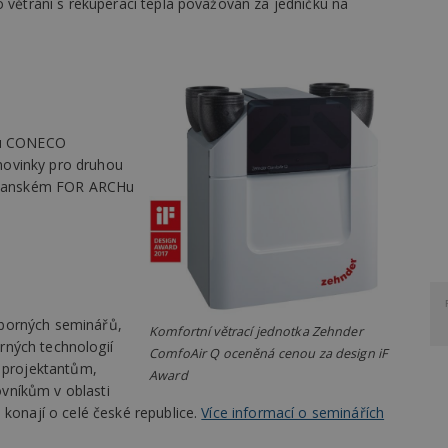
ho větrání s rekuperací tepla považován za jedničku na
rhu CONECO
 novinky pro druhou
letňanském FOR ARCHu
borných seminářů,
Komfortní větrací jednotka Zehnder
rných technologií
ComfoAir Q oceněná cenou za design iF
é projektantům,
Award
vníkům v oblasti
 konají o celé české republice.
Více informací o seminářích