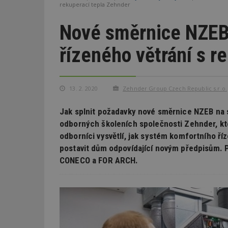
rekuperací tepla Zehnder
Nové směrnice NZEB
řízeného větrání s r
13. 2. 2020
Zehnder Group Czech Republic s.r.o.
Jak splnit požadavky nové směrnice NZEB na
odborných školeních společnosti Zehnder, kt
odborníci vysvětlí, jak systém komfortního ř
postavit dům odpovídající novým předpisům. P
CONECO a FOR ARCH.