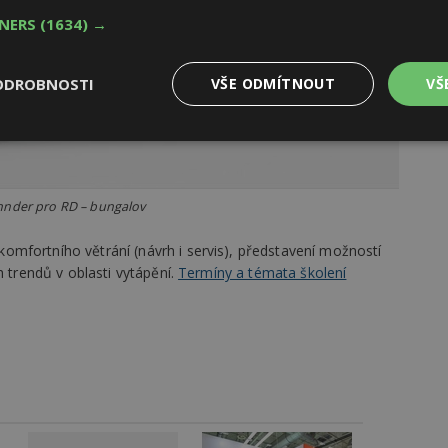
TNERS
(1634) →
ODROBNOSTI
VŠE ODMÍTNOUT
VŠ
Výkonové
Soubory cílení
Funkční
y
soubory
soubory
hnder pro RD – bungalov
mfortního větrání (návrh i servis), představení možností
h trendů v oblasti vytápění.
Termíny a témata školení
oubory
Výkonové soubory
Soubory cílení
Funkční soubory
Ne
ry cookie umožňují základní funkce webových stránek, jako je přihlášení uživatele
e bez nezbytně nutných souborů cookie správně používat.
Provider
/
Vyprší
Popis
Doména
geviewSample
2
Tento soubor cookie je nastaven tak, 
Hotjar Ltd
minuty
Hotjar o tom, zda je tento návštěvník 
www.estav.cz