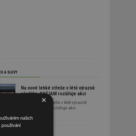
CE A SLEVY
Na nové lehké střeše v létě výrazně
ušetříte. SATJAM rozšiřuje akci
×
Na nové lehké střeše v létě výrazně
ušetříte. SATJAM rozšiřuje akci
oužíváním našich
REKLAMA
 používání