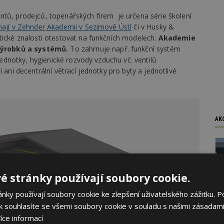
ntů, prodejců, topenářských firem je určena série školení
hají v Zehnder Akademii v Sezimově Ústí
či v Husky &
tické znalosti otestovat na funkčních modelech.
Akademie
výrobků a systémů
.
To zahrnuje např. funkční systém
 jednotky, hygienické rozvody vzduchu vč. ventilů
 ani decentrální větrací jednotky pro byty a jednotlivé
AK
é stránky používají soubory cookie.
ky používají soubory cookie ke zlepšení uživatelského zážitku. P
 souhlasíte se všemi soubory cookie v souladu s našimi zásadami
íce informací