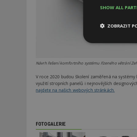
SHOW ALL PAR
ZOBRAZIT P
Nezbytně
nutné soubor
Návrh řešení komfortního systému řízeného větrání Ze
V roce 2020 budou školení zaměřená na systémy ko
využití stropních panelů i nejnovějších designovýc
najdete na našich webových stránkách.
Nezbytně nutné s
Nezbytně nutné soubo
Webové stránky nelz
Název
FOTOGALERIE
_hjIncludedInPa