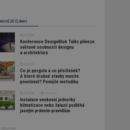
JNOVĚJŠÍ ČLÁNKY
VČERA
Konference DesignBlok Talks přiveze
světové osobnosti designu
a architektury
VČERA
Co je pergola a co přístřešek?
A které drobné stavby musíte
povolovat? Pomůže metodika
VČERA
Firemní
Instalace venkovní jednotky
klimatizace nebo žaluzií podléhá
jasným právním pravidlům
REKLAMA