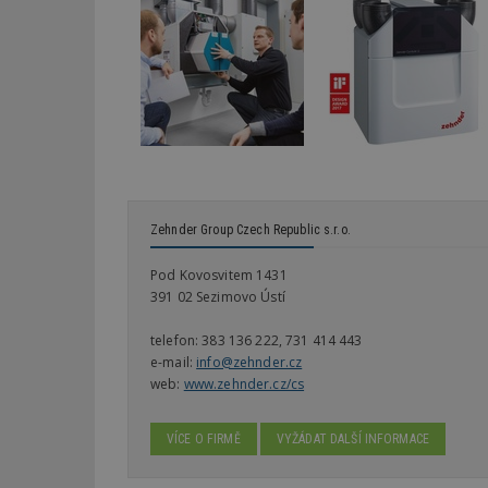
_dc_gtm_UA-53599
id
_hjFirstSeen
Zehnder Group Czech Republic s.r.o.
Pod Kovosvitem 1431
_hjAbsoluteSessi
391 02 Sezimovo Ústí
telefon:
383 136 222, 731 414 443
e-mail:
info@zehnder.cz
counter
web:
www.zehnder.cz/cs
VÍCE O FIRMĚ
VYŽÁDAT DALŠÍ INFORMACE
__gfp_64b