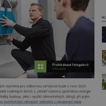
NE
Prohlédnout fotogalerii
4 fotografie
ných zejména pro odbornou veřejnost bude v roce 2020
tavbě rodinných domů s „téměř nulovou spotřebou energie
álky budovy, jako i využití obnovitelných zdrojů při jejím
lio komfortních větracích jednotek s rekuperací tepla