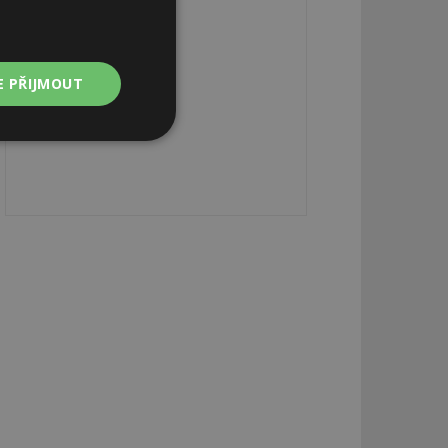
E PŘIJMOUT
Nezařazené
soubory
zařazené soubory
 a správa účtu.
aby informoval
zahrnut do