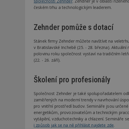
společnosti Zehnder
. Zehdner je v oblasti řízené
českém trhu a technologickým leaderem.
Zehnder pomůže s dotací
Stánek firmy Zehnder můžete navštívit na velet
v Bratislavské Inchebě (25. - 28. března). Aktuální
polovinu roku společnost vystaví na tradičním 
(22. - 26. září).
Školení pro profesionály
Společnost Zehnder je také spolupořadatelem od
zaměřených na moderní trendy v navrhování úspo
pro vnitřní prostředí budov. Semináře jsou určen
energetikům, provozovatelům a technickým praco
vytápění, vzduchotechniky a chlazení. Semináře se
i způsob jak se na ně přihlásit najdete zde
.