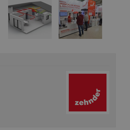
vzorkování dat definovaného limitem z
vašeho webu.
847-1
.estav.cz
53
Tento soubor cookie je přidružen k w
sekund
Správce značek Google k načtení dalšíc
stránku. Pokud je použit, lze jej považ
nutný, protože bez něj jiné skripty ne
správně. Konec názvu je jedinečné číslo
identifikátorem přidruženého účtu Goog
www.estav.cz
1 rok
Tento soubor cookie se používá k vytvá
uživatele
29
Soubor cookie je nastaven tak, aby Hot
Hotjar Ltd
minut
začátek cesty uživatele pro celkový poče
.estav.cz
54
Neobsahuje žádné identifikovatelné in
sekund
onInProgress
29
Soubor cookie je nastaven tak, aby Hot
Hotjar Ltd
minut
začátek cesty uživatele pro celkový poče
.estav.cz
54
Neobsahuje žádné identifikovatelné in
sekund
www.estav.cz
29
Tento soubor cookie se používá k vytvá
minut
uživatele
53
sekund
1 rok
Jedná se o soubor cookie, který slouží k
Google LLC
dalších souborů cookie návštěvníkem 
.estav.cz