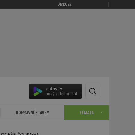
DISKUZE
estav.tv
nový videoportál
DOPRAVNÍ STAVBY
TÉMATA
BOOK: PŘÍRUČKY ZDARMA!