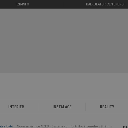
TZB-INFO
KALKULÁTOR CEN ENERGIÍ
INTERIÉR
INSTALACE
REALITY
mů a bytů
Nové směrnice NZEB - Systém komfortního řízeného větrání s
E-