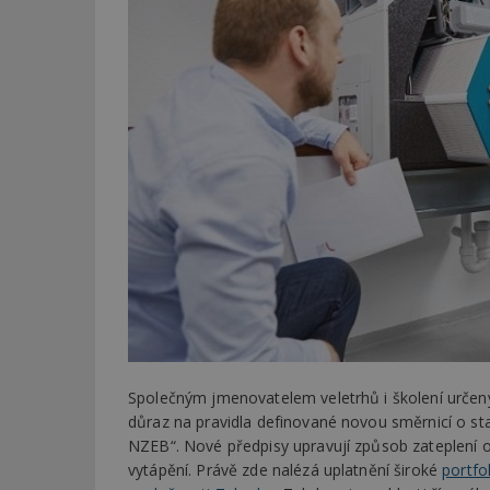
Společným jmenovatelem veletrhů i školení urče
důraz na pravidla definované novou směrnicí o s
NZEB“. Nové předpisy upravují způsob zateplení ob
vytápění. Právě zde nalézá uplatnění široké
portfo