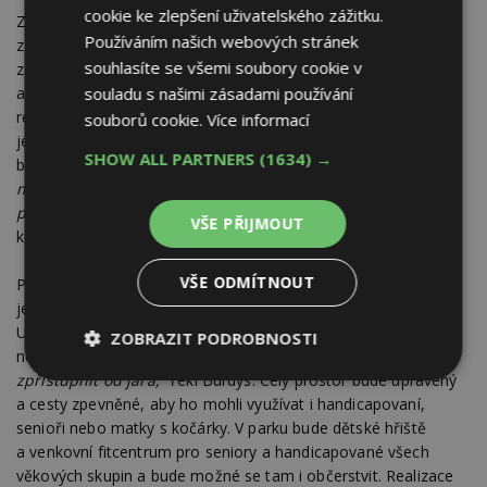
cookie ke zlepšení uživatelského zážitku.
Zchátralou budovu získalo Universium v roce 2008 od města
Používáním našich webových stránek
za symbolickou korunu. Letos s pomocí evropské dotace
souhlasíte se všemi soubory cookie v
začalo rozsáhlý objekt zateplovat a vyměnilo všechny okna
a dveře s cílem snížit náklady na energie o čtvrtinu. Právě tato
souladu s našimi zásadami používání
rekonstrukce libereckým památkářům vadila, probíhala bez
souborů cookie.
Více informací
jejich dohledu. Přesto i oni nakonec souhlasili s vyřazením
SHOW ALL PARTNERS
(1634) →
budovy ze seznamu kulturních památek.
"Důvodem je
minimum dochovaného architektonického řešení budovy po
požáru roku 1984,"
napsali ve vyjádření pro ministerstvo
VŠE PŘIJMOUT
kultury.
VŠE ODMÍTNOUT
Podle Burdyse chce Universium zateplení budovy dokončit
ještě letos. Takřka hotový je i druhý evropský projekt
Universia, jehož smyslem je zvelebit zanedbaný a léta
ZOBRAZIT PODROBNOSTI
nevyužívaný park u Kolosea.
"Veřejnosti ho chceme
zpřístupnit od jara,"
řekl Burdys. Celý prostor bude upravený
Nezbytně
Výkonové
Soubory
nutné
soubory
cílení
a cesty zpevněné, aby ho mohli využívat i handicapovaní,
soubory
senioři nebo matky s kočárky. V parku bude dětské hřiště
a venkovní fitcentrum pro seniory a handicapované všech
věkových skupin a bude možné se tam i občerstvit. Realizace