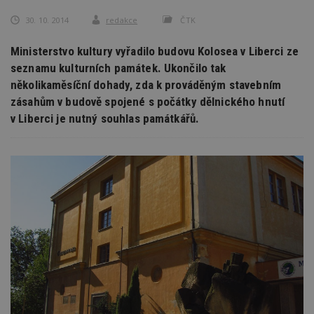
30. 10. 2014
redakce
ČTK
Ministerstvo kultury vyřadilo budovu Kolosea v Liberci ze
seznamu kulturních památek. Ukončilo tak
několikaměsíční dohady, zda k prováděným stavebním
zásahům v budově spojené s počátky dělnického hnutí
v Liberci je nutný souhlas památkářů.