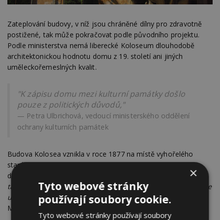
Zateplování budovy, v níž jsou chráněné dílny pro zdravotně
postižené, tak může pokračovat podle původního projektu.
Podle ministerstva nemá liberecké Koloseum dlouhodobě
architektonickou hodnotu domu z 19. století ani jiných
uměleckořemeslných kvalit.
"K zápisu domu mezi kulturní památky došlo
pouze z politických důvodů,"
Petra Ulbrichová, vedoucí ministerského oddělení
ochrany kulturních památek
Budova Kolosea vznikla v roce 1877 na místě vyhořelého
starého statku a pohostinství. I Koloseum dvakrát vyhořelo,
×
dvakrát byl podán návrh na jeho demolici.
"Historická budova
Tyto webové stránky
tady byla někdy před rokem 1949, po těch dvou požárech ale
už nemá s historií nic společného,"
řekl již dříve ČTK ředitel
používají soubory cookie.
Mezinárodního centra Universium Stanislav Burdys.
Tyto webové stránky používají soubory