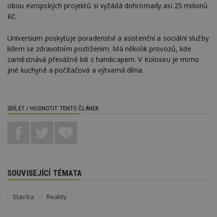
obou evropských projektů si vyžádá dohromady asi 25 milionů
Funkční soubory
Nezařazené
soubory
Kč.
Universium poskytuje poradenství a asistenční a sociální služby
lidem se zdravotním postižením. Má několik provozů, kde
zaměstnává převážně lidi s handicapem. V Koloseu je mimo
jiné kuchyně a počítačová a výtvarná dílna.
Nezbytně nutné soubory
Výkonové soubory
Soubory cílení
SDÍLET / HODNOTIT TENTO ČLÁNEK
Funkční soubory
Nezařazené soubory
Nezbytně nutné soubory cookie umožňují základní
0
funkce webových stránek, jako je přihlášení
uživatele a správa účtu. Webové stránky nelze bez
nezbytně nutných souborů cookie správně
používat.
SOUVISEJÍCÍ TÉMATA
Provider
/
Název
Vyprší
P
Doména
_hjIncludedInPageviewSample
2
T
Hotjar Ltd
Stavba
Reality
minuty
co
www.estav.cz
na
ab