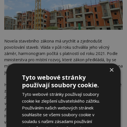
Novela stavebního zákona má urychlit a zjednodušit
povolování staveb. Vláda v půli roku schválila jeho věcný
záměr, harmonogram počítá s platností od roku 2021. Podle
ministerstva pro místní rozvoj, které zákon předkládá, by se
mělo povolovací řízení u staveb snížit ze současných pěti let na
×
jeden rok.
Tyto webové stránky
používají soubory cookie.
Hubáčková uvedla, že ministerstvo má připravené paragrafové
znění zákona, který se však stává terčem kritiky.
"Stavební
Tyto webové stránky používají soubory
zákon se vzdaluje potřebám občana, dostatečně nechrání
cookie ke zlepšení uživatelského zážitku.
veřejný zájem a nabourává stávající princip veřejné správy.
Používáním našich webových stránek
Podle mého zvyšuje prostor pro korupční jednání,"
uvedla
souhlasíte se všemi soubory cookie v
Hubáčková. Dodala, že si na novelu stěžují také představitelé
souladu s našimi zásadami používání
velkých měst i starostové menších obcí.