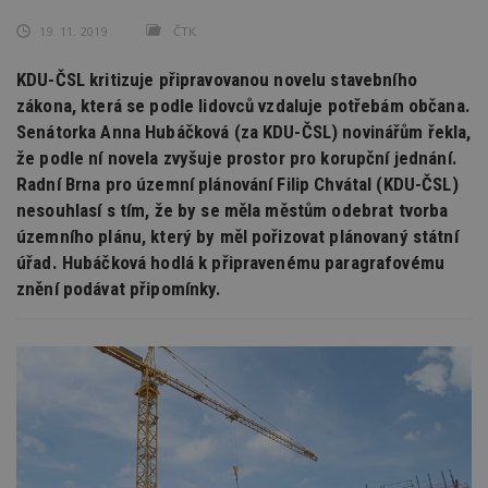
19. 11. 2019
ČTK
KDU-ČSL kritizuje připravovanou novelu stavebního
zákona, která se podle lidovců vzdaluje potřebám občana.
Senátorka Anna Hubáčková (za KDU-ČSL) novinářům řekla,
že podle ní novela zvyšuje prostor pro korupční jednání.
Radní Brna pro územní plánování Filip Chvátal (KDU-ČSL)
nesouhlasí s tím, že by se měla městům odebrat tvorba
územního plánu, který by měl pořizovat plánovaný státní
úřad. Hubáčková hodlá k připravenému paragrafovému
znění podávat připomínky.