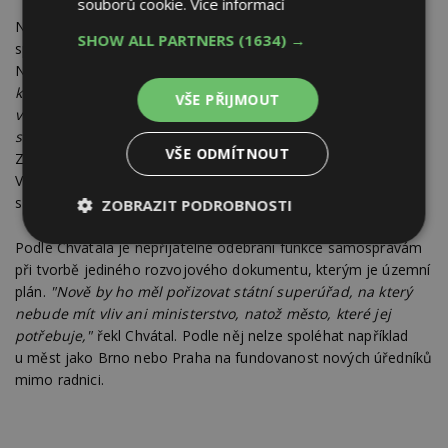
souborů cookie.
Více informací
Návrhem zákona vznikne jednotná soustava státní stavební
SHOW ALL PARTNERS
(1634) →
správy, v jejímž čele není žádné ministerstvo, ale nově zřízený
Nejvyšší stavební úřad, řekla Hubáčková.
"Bude nadřízený
krajským stavebním úřadům. Budou mít svá pracoviště
VŠE PŘIJMOUT
v obcích s rozšířenou působností. Návrh je zcela v rozporu
se stávajícím principem veřejné správy,"
řekla Hubáčková.
VŠE ODMÍTNOUT
Zákonem se podle ní zruší mnoho stavebních úřadů.
V současnosti jich je asi 660, přejít by měly pod 205 obcí
s rozšířenou působností.
ZOBRAZIT PODROBNOSTI
Nezbytně
Výkonové
Soubory
Podle Chvátala je nepřijatelné odebrání funkce samosprávám
nutné
soubory
cílení
při tvorbě jediného rozvojového dokumentu, kterým je územní
soubory
plán.
"Nově by ho měl pořizovat státní superúřad, na který
nebude mít vliv ani ministerstvo, natož město, které jej
potřebuje,"
řekl Chvátal. Podle něj nelze spoléhat například
Funkční soubory
Nezařazené
u měst jako Brno nebo Praha na fundovanost nových úředníků
soubory
mimo radnici.