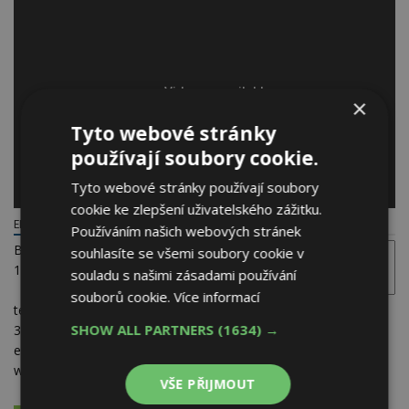
×
Tyto webové stránky
používají soubory cookie.
Tyto webové stránky používají soubory
cookie ke zlepšení uživatelského zážitku.
ELEKTRODESIGN VENTILÁTORY SPOL. S R.O.
Používáním našich webových stránek
Boleslavova 53/15
souhlasíte se všemi soubory cookie v
140 00 Praha 4
souladu s našimi zásadami používání
souborů cookie.
Více informací
telefon:
326 90 90 30,
SHOW ALL PARTNERS
(1634) →
326 90 90 17, 15
e-mail:
elektrodesign@elektrodesign.cz
web:
www.elektrodesign.cz
VŠE PŘIJMOUT