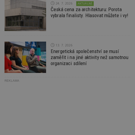
S
24. 7. 2026
AKTUÁLNĚ
Go
Česká cena za architekturu: Porota
da
kó
vybrala finalisty. Hlasovat můžete i vy!
Po
lz
z
nu
be
sk
f
13. 7. 2026
s
Energetická společenství se musí
ná
je
zaměřit i na jiné aktivity než samotnou
kt
organizaci sdílení
id
p
ú
An
REKLAMA
id
www.estav.cz
1 rok
T
co
po
vy
se
_hjFirstSeen
29
S
Hotjar Ltd
minut
je
.estav.cz
54
ab
sekund
sl
ce
pr