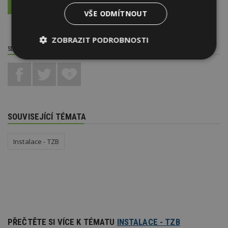
VÍCE O FIRMĚ
VYŽÁDAT DALŠÍ INFORMACE
VŠE ODMÍTNOUT
ZOBRAZIT PODROBNOSTI
SDÍLET / HODNOTIT TENTO ČLÁNEK
Nezbytně
Výkonové
Soubory
nutné
soubory
cílení
0
soubory
SOUVISEJÍCÍ TÉMATA
Funkční soubory
Nezařazené
soubory
Instalace - TZB
Nezbytně nutné soubory
Výkonové soubory
Soubory cílení
PŘEČTĚTE SI VÍCE K TÉMATU
INSTALACE - TZB
Funkční soubory
Nezařazené soubory