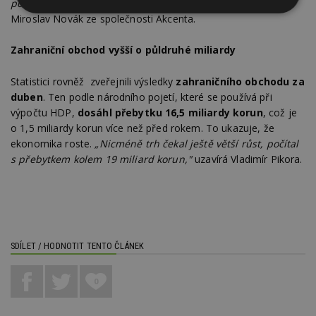
politiky ze strany Evropské centrální banky,"
předpovídá
Nezbytně
Výkonové
Soubory
Miroslav Novák ze společnosti Akcenta.
nutné
soubory
cílení
soubory
Zahraniční obchod vyšší o půldruhé miliardy
Statistici rovněž zveřejnili výsledky
zahraničního obchodu za
Funkční soubory
Nezařazené
duben
. Ten podle národního pojetí, které se používá při
soubory
výpočtu HDP,
dosáhl přebytku 16,5 miliardy korun
, což je
o 1,5 miliardy korun více než před rokem. To ukazuje, že
ekonomika roste.
„Nicméně trh čekal ještě větší růst, počítal
s přebytkem kolem 19 miliard korun,"
uzavírá Vladimír Pikora.
Nezbytně nutné soubory
Výkonové soubory
Soubory cílení
Funkční soubory
Nezařazené soubory
SDÍLET / HODNOTIT TENTO ČLÁNEK
Nezbytně nutné soubory cookie umožňují základní
funkce webových stránek, jako je přihlášení
0
uživatele a správa účtu. Webové stránky nelze bez
nezbytně nutných souborů cookie správně
používat.