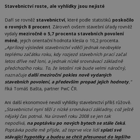
Stavebnictví roste, ale vyhlídky jsou nejisté
Daří se rovněž
stavebnictví
, které podle statistiků
poskočilo
o rovných 8 procent
. Zároveň ovšem stavební úřady rovněž
vydaly
meziročně o 5,7 procenta stavebních povolení
méně
, jejich orientační hodnota klesla o 10,2 procenta.
„Aprílový výsledek stavebnictví vděčí jednak neobvykle
teplému začátku roku, kdy rozjezd stavebních prací začal
letos dříve než loni, a jednak nízké srovnávací základně
předchozího roku. To, že letošní rok bude velmi náročný,
naznačuje
další meziroční pokles nově vydaných
stavebních povolení, a především propad jejich hodnoty
,"
říká Tomáš Bašta, partner PwC ČR.
Ani další ekonomové nevidí vyhlídky stavebnictví příliš růžově.
„Stavebnictví nyní těží z nízké srovnávací základny, což ještě
nějaký čas potrvá. Na úroveň roku 2008 se jen tak
nepodívá,
na poptávku po nových bytech se stále čeká
.
Poptávka podle mě přijde, až teprve více lidí
splatí své
stávající hypotéky a budou se chtít přesunout do lepšího