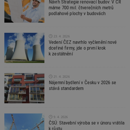
nu
Návrh Strategie renovací budov: V ČR
be
máme 700 mil. čtverečních metrů
sk
podlahové plochy v budovách
f
s
ná
je
kt
id
23. 4. 2026
p
Vedení ČEZ navrhlo vyčlenění nové
ú
An
dceřiné firmy, jde o první krok
k zestátnění
id
www.estav.cz
1 rok
T
co
po
vy
se
21. 4. 2026
_hjFirstSeen
29
S
Hotjar Ltd
Nájemní bydlení v Česku v 2026 se
minut
je
.estav.cz
54
ab
stává standardem
sekund
sl
ce
pr
po
N
ž
id
9. 4. 2026
i
ČSÚ: Stavební výroba se v únoru vrátila
_hjAbsoluteSessionInProgress
29
S
k růstu
Hotjar Ltd