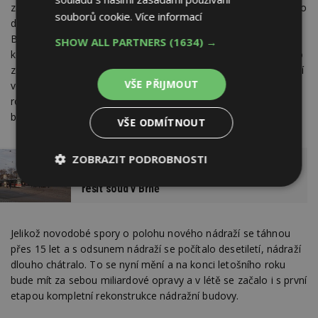
zaústěním chrlické trati do budoucího severojižního kolejového
souborů cookie.
Více informací
diametru, tedy podzemní železnice, která má spojit sever a jih
Brna. Cena má činit podle studie proveditelnosti 43 miliard
SHOW ALL PARTNERS
(1634) →
korun. Diametr přitom požadovalo brněnské i jihomoravského
zastupitelstvo. Jak by měla podzemní dráha vypadat, bude nyní
VŠE PŘIJMOUT
ve studii proveditelnosti řešit Kancelář architekta města Brna,
rozhodli o tom před týdnem radní. Bude řešit i to, zda to má
být železnice, klasické metro či tramvaj.
VŠE ODMÍTNOUT
ZOBRAZIT PODROBNOSTI
Územní rozhodnutí pro odsun nádraží bude
Nezbytně
Výkonové
Soubory
řešit soud v Brně
nutné
soubory
cílení
soubory
Jelikož novodobé spory o polohu nového nádraží se táhnou
přes 15 let a s odsunem nádraží se počítalo desetiletí, nádraží
dlouho chátralo. To se nyní mění a na konci letošního roku
Funkční soubory
Nezařazené
soubory
bude mít za sebou miliardové opravy a v létě se začalo i s první
etapou kompletní rekonstrukce nádražní budovy.