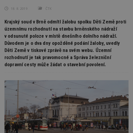
18. 8. 2019
ČTK
Krajský soud v Brně odmítl žalobu spolku Děti Země proti
územnímu rozhodnutí na stavbu brněnského nádraží
v odsunuté poloze v místě dnešního dolního nádraží.
Důvodem je o dva dny opožděné podání žaloby, uvedly
Děti Země v tiskové zprávě na svém webu. Územní
rozhodnutí je tak pravomocné a Správa železniční
dopravní cesty může žádat o stavební povolení.