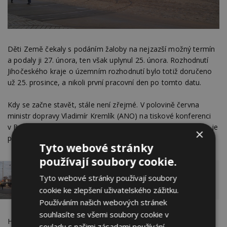
Děti Země čekaly s podáním žaloby na nejzazší možný termín
a podaly ji 27. února, ten však uplynul 25. února. Rozhodnutí
Jihočeského kraje o územním rozhodnutí bylo totiž doručeno
už 25. prosince, a nikoli první pracovní den po tomto datu.
Kdy se začne stavět, stále není zřejmé. V polovině června
ministr dopravy Vladimír Kremlík (ANO) na tiskové konferenci
v Brně odmítl sdělit jakýkoli termín a pouze uvedl, že priorita je
×
přestavba nádraží Brno-Židenice.
Tyto webové stránky
používají soubory cookie.
Tyto webové stránky používají soubory
Brněnské nádraží: Kde bude stát? Jaké to
bude mít dopady? Rozuzlení již brzy
cookie ke zlepšení uživatelského zážitku.
Používáním našich webových stránek
souhlasíte se všemi soubory cookie v
Hlavní nádraží se má stavět ve variantě, která nepočítá se
souladu s našimi zásadami používání