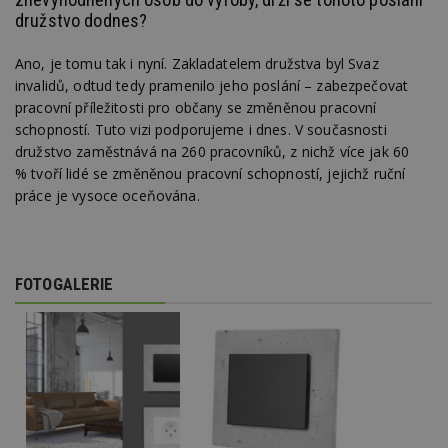
družstvo dodnes?
Nezbytně nutné soubory
Ano, je tomu tak i nyní. Zakladatelem družstva byl Svaz
Výkonové soubory
Soubory cílení
invalidů, odtud tedy pramenilo jeho poslání – zabezpečovat
pracovní příležitosti pro občany se změněnou pracovní
Funkční soubory
Nezařazené soubory
schopností. Tuto vizi podporujeme i dnes. V současnosti
Nezbytně nutné soubory cookie umožňují základní
družstvo zaměstnává na 260 pracovníků, z nichž více jak 60
funkce webových stránek, jako je přihlášení
% tvoří lidé se změněnou pracovní schopností, jejichž ruční
uživatele a správa účtu. Webové stránky nelze bez
práce je vysoce oceňována.
nezbytně nutných souborů cookie správně
používat.
Provider
/
Název
Vyprší
P
Doména
FOTOGALERIE
_hjIncludedInPageviewSample
2
T
Hotjar Ltd
minuty
co
www.estav.cz
na
ab
Ho
zd
ná
z
vz
d
l
z