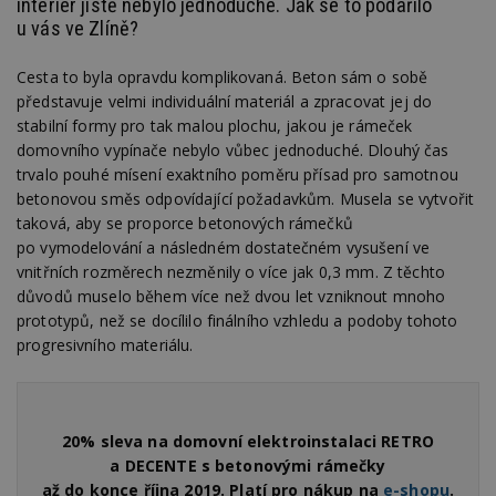
interiér jistě nebylo jednoduché. Jak se to podařilo
u vás ve Zlíně?
Cesta to byla opravdu komplikovaná. Beton sám o sobě
představuje velmi individuální materiál a zpracovat jej do
stabilní formy pro tak malou plochu, jakou je rámeček
domovního vypínače nebylo vůbec jednoduché. Dlouhý čas
trvalo pouhé mísení exaktního poměru přísad pro samotnou
betonovou směs odpovídající požadavkům. Musela se vytvořit
taková, aby se proporce betonových rámečků
po vymodelování a následném dostatečném vysušení ve
vnitřních rozměrech nezměnily o více jak 0,3 mm. Z těchto
důvodů muselo během více než dvou let vzniknout mnoho
prototypů, než se docílilo finálního vzhledu a podoby tohoto
progresivního materiálu.
20% sleva na domovní elektroinstalaci RETRO
a DECENTE s betonovými rámečky
až do konce října 2019. Platí pro nákup na
e-shopu
.