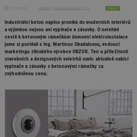
3. 9. 2019
OBZOR, výrobní družstvo Zlín
FIREMNÍ
Industriální beton naplno proniká do moderních interiérů
a výjimkou nejsou ani vypínače a zásuvky. O nelehké
cestě k betonovým rámečkům domovní elektroinstalace
jsme si povídali s Ing. Martinou Obadalovou, vedoucí
marketingu zlínského výrobce OBZOR. Ten u příležitosti
stavebních a designových veletrhů navíc aktuálně nabízí
vypínače a zásuvky s betonovými rámečky za
zvýhodněnou cenu.