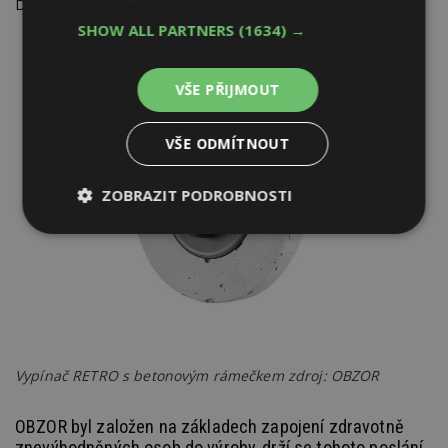
DECENTE a RETRO.
SHOW ALL PARTNERS
(1634) →
VŠE PŘIJMOUT
VŠE ODMÍTNOUT
ZOBRAZIT PODROBNOSTI
Nezbytně
Výkonové
Soubory
nutné
soubory
cílení
soubory
Funkční soubory
Nezařazené
soubory
Vypínač RETRO s betonovým rámečkem zdroj: OBZOR
OBZOR byl založen na základech zapojení zdravotně
znevýhodněných osob do výroby, drží se tohoto poslání