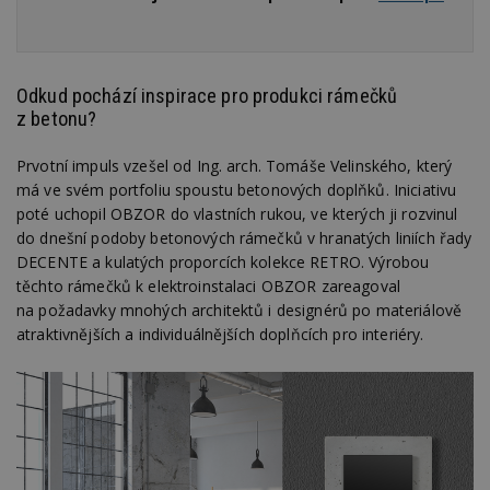
Odkud pochází inspirace pro produkci rámečků
z betonu?
Prvotní impuls vzešel od Ing. arch. Tomáše Velinského, který
má ve svém portfoliu spoustu betonových doplňků. Iniciativu
poté uchopil OBZOR do vlastních rukou, ve kterých ji rozvinul
do dnešní podoby betonových rámečků v hranatých liniích řady
DECENTE a kulatých proporcích kolekce RETRO. Výrobou
těchto rámečků k elektroinstalaci OBZOR zareagoval
na požadavky mnohých architektů i designérů po materiálově
atraktivnějších a individuálnějších doplňcích pro interiéry.