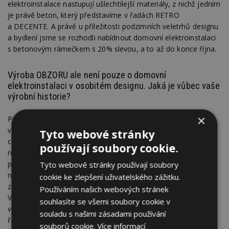
elektroinstalace nastupují ušlechtilejší materiály, z nichž jedním
je právě beton, který představíme v řadách RETRO
a DECENTE. A právě u příležitosti podzimních veletrhů designu
a bydlení jsme se rozhodli nabídnout domovní elektroinstalaci
s betonovým rámečkem s 20% slevou, a to až do konce října.
Výroba OBZORU ale není pouze o domovní
elektroinstalaci v osobitém designu. Jaká je vůbec vaše
výrobní historie?
×
Počátky OBZORU jsou trochu kuriózní. Když v roce 1965
vzniklo naše výrobní družstvo, začínalo se v něm u loupání
Tyto webové stránky
cibule pro velké závodní jídelny. Postupem let se náplň práce
používají soubory cookie.
různě měnila, ovšem za důležitý mezník v naší historii se
považuje zavedení vlastní výroby vačkových spínačů
Tyto webové stránky používají soubory
na počátku 70. let. S dalšími dekádami se přidala výroba
cookie ke zlepšení uživatelského zážitku.
zdravotnických potřeb a dílů pro automobilový průmysl.
Používáním našich webových stránek
V novém tisíciletí
OBZOR
odstartoval výrobu domovních
souhlasíte se všemi soubory cookie v
vypínačů a zásuvek, která dnes nabízí hned čtyři produktové
souladu s našimi zásadami používání
řady s vlastním designem pod názvy ELEGANT, VARIANT,
souborů cookie.
Více informací