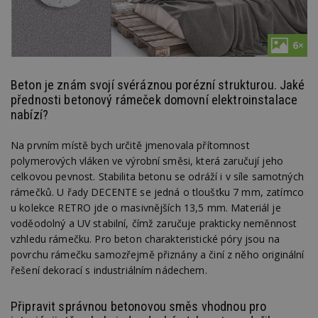
6×
Beton je znám svojí svéráznou porézní strukturou. Jaké
přednosti betonový rámeček domovní elektroinstalace
nabízí?
Na prvním místě bych určitě jmenovala přítomnost
polymerových vláken ve výrobní směsi, která zaručují jeho
celkovou pevnost. Stabilita betonu se odráží i v síle samotných
rámečků. U řady DECENTE se jedná o tloušťku 7 mm, zatímco
u kolekce RETRO jde o masivnějších 13,5 mm. Materiál je
voděodolný a UV stabilní, čímž zaručuje prakticky neměnnost
vzhledu rámečku. Pro beton charakteristické póry jsou na
povrchu rámečku samozřejmě přiznány a činí z něho originální
řešení dekorací s industriálním nádechem.
Připravit správnou betonovou směs vhodnou pro