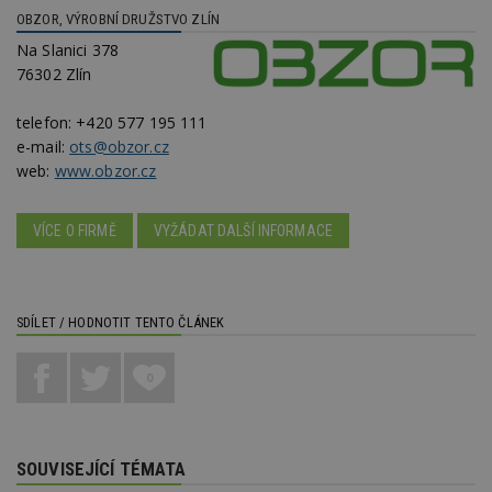
se
OBZOR, VÝROBNÍ DRUŽSTVO ZLÍN
_hjFirstSeen
29
S
Hotjar Ltd
Na Slanici 378
minut
je
.estav.cz
54
ab
76302 Zlín
sekund
sl
ce
pr
telefon:
+420 577 195 111
po
e-mail:
ots@obzor.cz
N
ž
web:
www.obzor.cz
id
i
_hjAbsoluteSessionInProgress
29
S
Hotjar Ltd
VÍCE O FIRMĚ
VYŽÁDAT DALŠÍ INFORMACE
minut
je
.estav.cz
54
ab
sekund
sl
ce
pr
po
SDÍLET / HODNOTIT TENTO ČLÁNEK
N
ž
id
0
i
counter
www.estav.cz
29
T
minut
co
53
po
sekund
vy
SOUVISEJÍCÍ TÉMATA
se