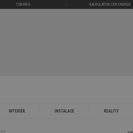
TZB-INFO
KALKULÁTOR CEN ENERGIÍ
INTERIÉR
INSTALACE
REALITY
áním
E-