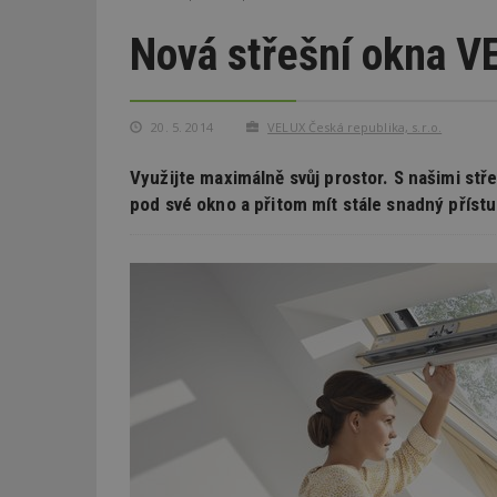
Nová střešní okna V
20. 5. 2014
VELUX Česká republika, s.r.o.
Využijte maximálně svůj prostor. S našimi st
pod své okno a přitom mít stále snadný přístup