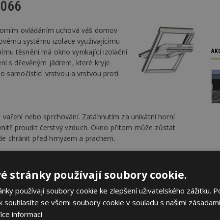
0066
 horním ovládáním uchová váš domov
 novému systému izolace využívajícímu
mu těsnění má okno vynikající izolační
AK
ní s dřevěným jádrem, které kryje
 samočisticí vrstvou a vrstvou proti
vaření nebo sprchování. Zatáhnutím za unikátní horní
vnitř proudit čerstvý vzduch. Okno přitom může zůstat
bude chránit před hmyzem a prachem.
é stránky používají soubory cookie.
ky používají soubory cookie ke zlepšení uživatelského zážitku. P
 souhlasíte se všemi soubory cookie v souladu s našimi zásadami
íce informací