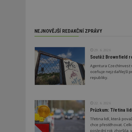
_dc_gtm_UA-53599
NEJNOVĚJŠÍ REDAKČNÍ ZPRÁVY
id
29. 6. 2026
Soutěž Brownfield r
_hjFirstSeen
Agentura CzechInvest v
oceňuje nejzdařilejší p
republiky.
_hjAbsoluteSessi
counter
22. 6. 2026
Průzkum: Třetina li
Třetina lidí, která po
__gfp_64b
chce přestěhovat. Cel
poslední rok zhoršila,