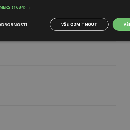
TNERS
(1634) →
ODROBNOSTI
VŠE ODMÍTNOUT
VŠ
Výkonové
Soubory cílení
Funkční
y
soubory
soubory
oubory
Výkonové soubory
Soubory cílení
Funkční soubory
Ne
ry cookie umožňují základní funkce webových stránek, jako je přihlášení uživatele
e bez nezbytně nutných souborů cookie správně používat.
Provider
/
Vyprší
Popis
Doména
geviewSample
2
Tento soubor cookie je nastaven tak, 
Hotjar Ltd
minuty
Hotjar o tom, zda je tento návštěvník 
www.estav.cz