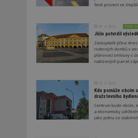
šesti procent se zlepš
Název
Provider
Pr
Název
Název
/
D
Název
_hjSessionUser_1
Doména
18. 6. 2026
ESTAV 
test
.m
Jičín potvrdil výsl
tu
_gid
CMID
Google
LLC
Gdyn
Zastupitelé Jičína dne
mobile
ww
.estav.cz
rodinných domků v atra
_ga
TDID
Google
plánovací smlouvy s úsp
sssp_session
c
.e
LLC
nabízených parcel záje
.estav.cz
ui
VISITOR_INFO1_LI
cct
_hjSession_170189
16. 6. 2026
Kdo pomůže obcím s 
Gtest
uid
družstevního bydlen
Centrum bude obcím, m
C
a ekonomicky udržiteln
test_cookie
jako jednu ze stabilní
bm2uu
cct
id
ibbid