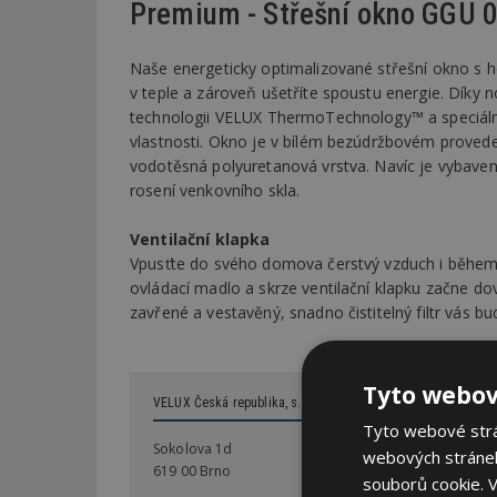
Premium - Střešní okno GGU 
Naše energeticky optimalizované střešní okno s
v teple a zároveň ušetříte spoustu energie. Díky
technologii VELUX ThermoTechnology™ a speciální
vlastnosti. Okno je v bílém bezúdržbovém provede
vodotěsná polyuretanová vrstva. Navíc je vybaveno
rosení venkovního skla.
Ventilační klapka
Vpusťte do svého domova čerstvý vzduch i během 
ovládací madlo a skrze ventilační klapku začne do
zavřené a vestavěný, snadno čistitelný filtr vás 
Tyto webov
VELUX Česká republika, s.r.o.
Tyto webové strán
Sokolova 1d
webových stránek
619 00 Brno
souborů cookie.
V