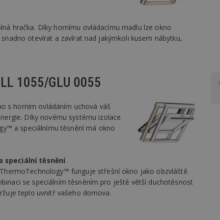
úplná hračka. Díky hornímu ovládacímu madlu lze okno
ej snadno otevírat a zavírat nad jakýmkoli kusem nábytku,
 GLL 1055/GLU 0055
no s horním ovládáním uchová váš
nergie. Díky novému systému izolace
gy™ a speciálnímu těsnění má okno
speciální těsnění
ThermoTechnology™ funguje střešní okno jako obzvláště
mbinaci se speciálním těsněním pro ještě větší duchotěsnost
udržuje teplo uvnitř vašeho domova.