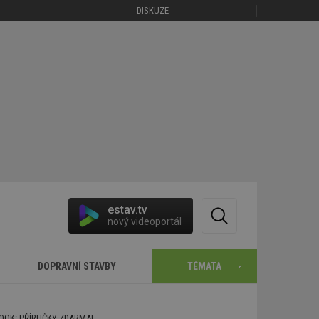
DISKUZE
estav.tv
nový videoportál
DOPRAVNÍ STAVBY
TÉMATA
BOOK: PŘÍRUČKY ZDARMA!