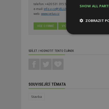
telefon:
+420 531 015 512
SHOW ALL PAR
e-mail:
info.v-cz@VELUX.com
web:
www.velux.cz
ZOBRAZIT P
VÍCE O FIRMĚ
VYŽÁDAT DALŠÍ INFORMACE
Nezbytně
nutné soubor
SDÍLET / HODNOTIT TENTO ČLÁNEK
0
Nezbytně nutné s
Nezbytně nutné soubo
SOUVISEJÍCÍ TÉMATA
Webové stránky nelz
Název
Stavba
_hjIncludedInPa