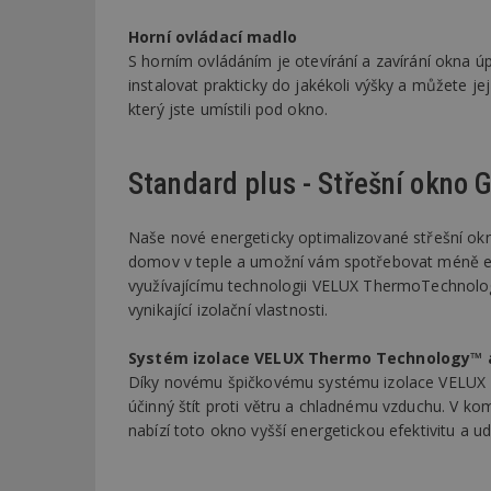
Horní ovládací madlo
S horním ovládáním je otevírání a zavírání okna 
instalovat prakticky do jakékoli výšky a můžete j
který jste umístili pod okno.
Standard plus - Střešní okno
Naše nové energeticky optimalizované střešní ok
domov v teple a umožní vám spotřebovat méně e
využívajícímu technologii VELUX ThermoTechnolo
vynikající izolační vlastnosti.
Systém izolace VELUX Thermo Technology™ a 
Díky novému špičkovému systému izolace VELUX 
účinný štít proti větru a chladnému vzduchu. V ko
nabízí toto okno vyšší energetickou efektivitu a 