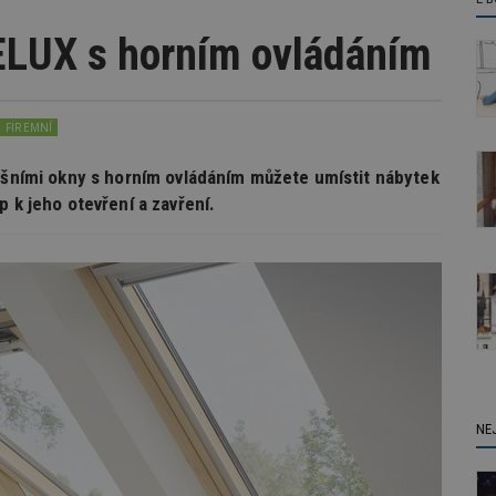
ELUX s horním ovládáním
FIREMNÍ
řešními okny s horním ovládáním můžete umístit nábytek
 k jeho otevření a zavření.
NE