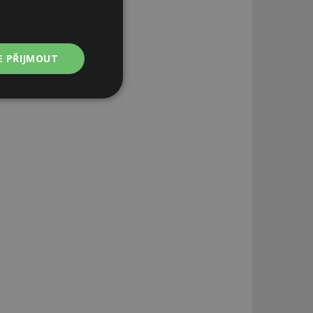
E PŘIJMOUT
Nezařazené
soubory
zařazené soubory
 a správa účtu.
aby informoval
zahrnut do