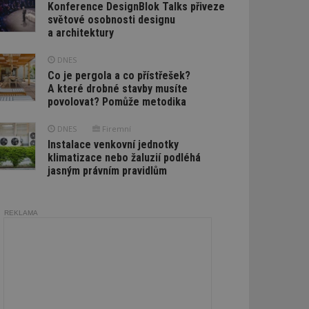
Konference DesignBlok Talks přiveze
světové osobnosti designu
a architektury
DNES
Co je pergola a co přístřešek?
A které drobné stavby musíte
povolovat? Pomůže metodika
DNES
Firemní
Instalace venkovní jednotky
klimatizace nebo žaluzií podléhá
jasným právním pravidlům
REKLAMA