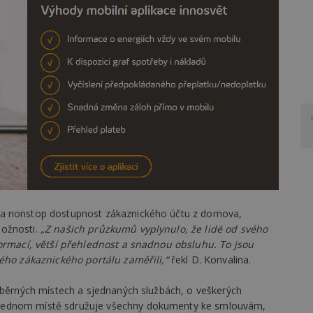
na nonstop dostupnost zákaznického účtu z domova,
možnosti.
„Z našich průzkumů vyplynulo, že lidé od svého
formací, větší přehlednost a snadnou obsluhu. To jsou
vého zákaznického portálu zaměřili,“
řekl D. Konvalina.
odběrných místech a sjednaných službách, o veškerých
jednom místě sdružuje všechny dokumenty ke smlouvám,