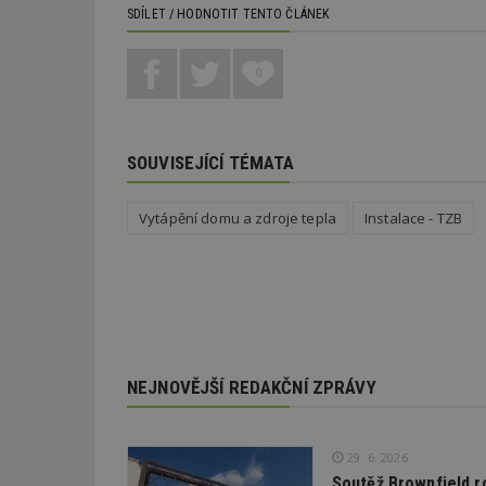
SDÍLET / HODNOTIT TENTO ČLÁNEK
_dc_gtm_UA-53599
0
SOUVISEJÍCÍ TÉMATA
id
_hjFirstSeen
Vytápění domu a zdroje tepla
Instalace - TZB
_hjAbsoluteSessi
counter
NEJNOVĚJŠÍ REDAKČNÍ ZPRÁVY
__gfp_64b
29. 6. 2026
Soutěž Brownfield r