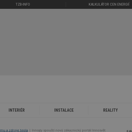
TZB-INFO
KALKULÁTOR CEN ENERGIÍ
INTERIÉR
INSTALACE
REALITY
mu a zdroje tepla
Innogy spouští nový zákaznický portál Innosvět
E-