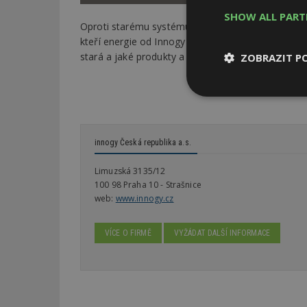
SHOW ALL PAR
Oproti starému systému je nový innosvět přístupný
kteří energie od Innogy neodebírají, si díky tom
stará a jaké produkty a služby jim nabízí.
ZOBRAZIT P
Nezbytně
nutné soubor
innogy Česká republika a.s.
Limuzská 3135/12
100 98 Praha 10 - Strašnice
web:
www.innogy.cz
Nezbytně nutné s
Nezbytně nutné soubo
VÍCE O FIRMĚ
VYŽÁDAT DALŠÍ INFORMACE
Webové stránky nelz
Název
_hjIncludedInPa