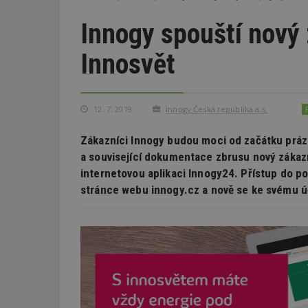
Innogy spouští nový 
Innosvět
12. 7. 2019
innogy Česká republika a.s.
Zákazníci Innogy budou moci od začátku prázd
a související dokumentace zbrusu nový zákazn
internetovou aplikaci Innogy24. Přístup do p
stránce webu innogy.cz a nově se ke svému ú