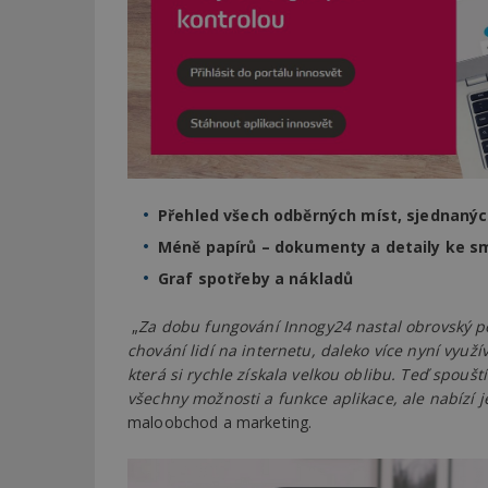
Přehled všech odběrných míst, sjednanýc
Méně papírů – dokumenty a detaily ke 
Graf spotřeby a nákladů
„
Za dobu fungování Innogy24 nastal obrovský po
chování lidí na internetu, daleko více nyní využív
která si rychle získala velkou oblibu. Teď spouš
všechny možnosti a funkce aplikace, ale nabízí j
maloobchod a marketing.