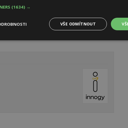
TNERS
(1634) →
 také pro návštěvníky, kteří nejsou zákazníky Innogy. Lidé,
u mohou snadno prohlédnout, jak se Innogy o své zákazníky
ODROBNOSTI
VŠE ODMÍTNOUT
VŠ
Výkonové
Soubory cílení
Funkční
y
soubory
soubory
oubory
Výkonové soubory
Soubory cílení
Funkční soubory
Ne
ry cookie umožňují základní funkce webových stránek, jako je přihlášení uživatele
e bez nezbytně nutných souborů cookie správně používat.
Provider
/
Vyprší
Popis
Doména
geviewSample
2
Tento soubor cookie je nastaven tak, 
Hotjar Ltd
minuty
Hotjar o tom, zda je tento návštěvník 
www.estav.cz