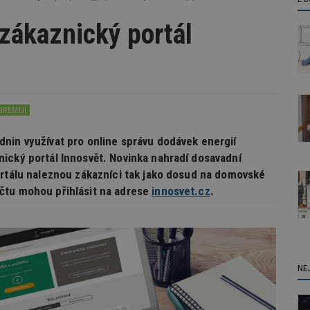
zákaznický portál
FIREMNÍ
nin využívat pro online správu dodávek energií
ický portál Innosvět. Novinka nahradí dosavadní
ortálu naleznou zákazníci tak jako dosud na domovské
čtu mohou přihlásit na adrese
innosvet.cz
.
NE