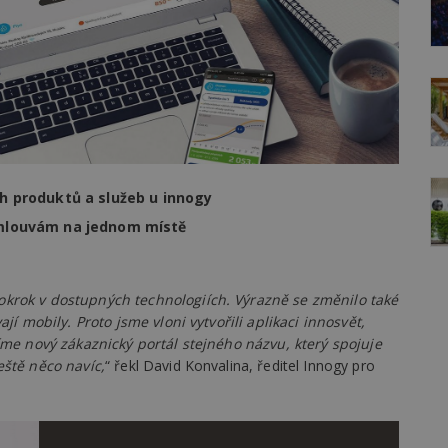
h produktů a služeb u innogy
smlouvám na jednom místě
krok v dostupných technologiích. Výrazně se změnilo také
ají mobily. Proto jsme vloni vytvořili aplikaci innosvět,
tíme nový zákaznický portál stejného názvu, který spojuje
eště něco navíc,
“ řekl David Konvalina, ředitel Innogy pro