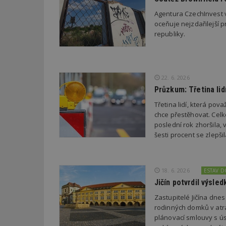
Agentura CzechInvest v
oceňuje nejzdařilejší p
Název
Provider
Pr
Název
republiky.
Název
/
D
Název
_hjSessionUser_1
Doména
test
.m
tu
_gid
CMID
Google
LLC
Gdyn
mobile
ww
.estav.cz
22. 6. 2026
_ga
TDID
Google
Průzkum: Třetina li
sssp_session
c
.e
LLC
.estav.cz
Třetina lidí, která po
ui
chce přestěhovat. Cel
VISITOR_INFO1_LI
cct
poslední rok zhoršila,
šesti procent se zlepš
_hjSession_170189
Gtest
uid
18. 6. 2026
ESTAV 
C
Jičín potvrdil výsl
test_cookie
bm2uu
Zastupitelé Jičína dne
rodinných domků v atra
cct
id
plánovací smlouvy s úsp
ibbid