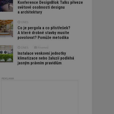
Konference DesignBlok Talks přiveze
světové osobnosti designu
a architektury
DNES
Co je pergola a co přístřešek?
A které drobné stavby musíte
povolovat? Pomůže metodika
DNES
Firemní
Instalace venkovní jednotky
klimatizace nebo žaluzií podléhá
jasným právním pravidlům
REKLAMA