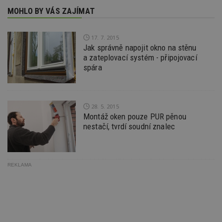
na
MOHLO BY VÁS ZAJÍMAT
ab
Ho
zd
ná
17. 7. 2015
z
vz
Jak správně napojit okno na stěnu
d
a zateplovací systém - připojovací
l
z
spára
st
w
_dc_gtm_UA-53599847-1
.estav.cz
53
T
sekund
co
28. 5. 2015
př
w
Montáž oken pouze PUR pěnou
po
nestačí, tvrdí soudní znalec
S
Go
da
kó
Po
lz
REKLAMA
z
nu
be
sk
f
s
ná
je