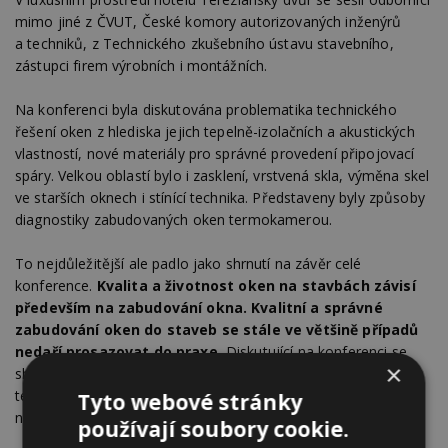
mimo jiné z ČVUT, České komory autorizovaných inženýrů
a techniků, z Technického zkušebního ústavu stavebního,
zástupci firem výrobních i montážních.
Na konferenci byla diskutována problematika technického
řešení oken z hlediska jejich tepelně-izolačních a akustických
vlastností, nové materiály pro správné provedení připojovací
spáry. Velkou oblastí bylo i zasklení, vrstvená skla, výměna skel
ve starších oknech i stínící technika. Představeny byly způsoby
diagnostiky zabudovaných oken termokamerou.
To nejdůležitější ale padlo jako shrnutí na závěr celé
konference.
Kvalita a životnost oken na stavbách závisí
především na zabudování okna. Kvalitní a správné
zabudování oken do staveb se stále ve většině případů
nedaří prosazovat do praxe.
Diskutující na konferenci se
×
shodli, že v naší republice máme vypracované normy, známe
technologické postupy jak na správnou montáž okna, máme
Tyto webové stránky
na trhu dostupné materiály.
používají soubory cookie.