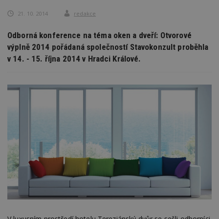
21. 10. 2014
redakce
Odborná konference na téma oken a dveří: Otvorové
výplně 2014 pořádaná společností Stavokonzult proběhla
v 14. - 15. října 2014 v Hradci Králové.
V luxusním prostředí hotelu Tereziánský dvůr se sešli odborníci