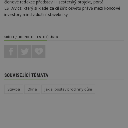
členové redakce představili i sesterský projekt, portál
ESTAV.cz, který si klade za cíl šířit osvětu právě mezi koncové
Funkční soubory
Nezařazené
investory a individuální stavebníky.
soubory
SDÍLET / HODNOTIT TENTO ČLÁNEK
0
Nezbytně nutné soubory
Výkonové soubory
Soubory cílení
Funkční soubory
Nezařazené soubory
SOUVISEJÍCÍ TÉMATA
Nezbytně nutné soubory cookie umožňují základní
funkce webových stránek, jako je přihlášení
Stavba
Okna
Jak si postavit rodinný dům
uživatele a správa účtu. Webové stránky nelze bez
nezbytně nutných souborů cookie správně
používat.
Provider
/
Název
Vyprší
P
Doména
_hjIncludedInPageviewSample
2
T
Hotjar Ltd
minuty
co
www.estav.cz