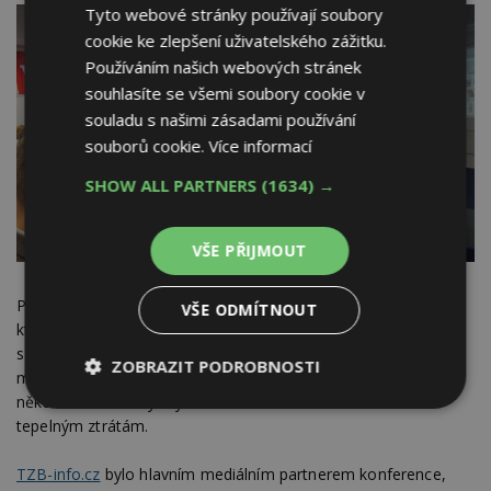
Tyto webové stránky používají soubory
cookie ke zlepšení uživatelského zážitku.
Používáním našich webových stránek
souhlasíte se všemi soubory cookie v
souladu s našimi zásadami používání
souborů cookie.
Více informací
SHOW ALL PARTNERS
(1634) →
VŠE PŘIJMOUT
Problém nyní spočívá v poučených koncových stavebnících,
VŠE ODMÍTNOUT
kteří by mohli následně vyvinout tlak na montážní firmy
s požadavkem kvalitní práce. To samozřejmě zvýší cenu za
ZOBRAZIT PODROBNOSTI
montáž okna, nicméně nepatrně vyšší investice v počátku se
několikrát vrátí díky zvýšené životnosti oken a menším
Nezbytně
Výkonové
Soubory
tepelným ztrátám.
nutné
soubory
cílení
soubory
TZB-info.cz
bylo hlavním mediálním partnerem konference,