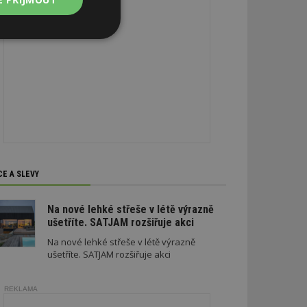
Nezařazené
soubory
zařazené soubory
 a správa účtu.
CE A SLEVY
Na nové lehké střeše v létě výrazně
ušetříte. SATJAM rozšiřuje akci
aby informoval
Na nové lehké střeše v létě výrazně
zahrnut do
ušetříte. SATJAM rozšiřuje akci
obrazení stránky
ebům používajícím
REKLAMA
h skriptů a kódu na
ovat za nezbytně