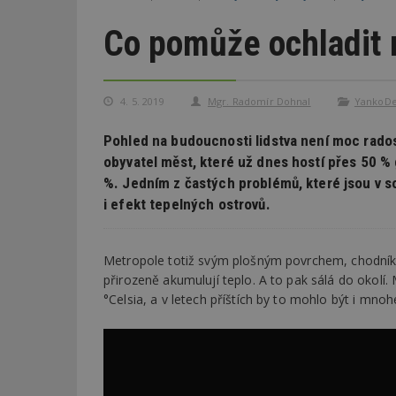
Co pomůže ochladit 
4. 5. 2019
Mgr. Radomír Dohnal
YankoDe
Pohled na budoucnosti lidstva není moc radost
obyvatel měst, které už dnes hostí přes 50 % 
%. Jedním z častých problémů, které jsou v so
i efekt tepelných ostrovů.
Metropole totiž svým plošným povrchem, chodníky
přirozeně akumulují teplo. A to pak sálá do okolí
°Celsia, a v letech příštích by to mohlo být i mnoh