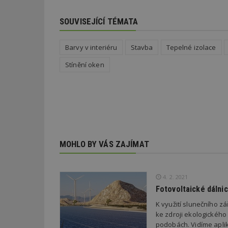
SOUVISEJÍCÍ TÉMATA
id
Barvy v interiéru
Stavba
Tepelné izolace
_hjFirstSeen
Stínění oken
_hjAbsoluteSessi
counter
MOHLO BY VÁS ZAJÍMAT
__gfp_64b
4. 2. 2021
Fotovoltaické dálnic
K využití slunečního zá
Název
Provider
Pr
ke zdroji ekologického
Název
Název
/
D
Název
podobách. Vidíme aplik
_hjSessionUser_1
Doména