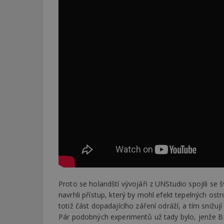
Proto se holandští vývojáři z UNStudio spojili se
navrhli přístup, který by mohl efekt tepelných ostro
totiž část dopadajícího záření odráží, a tím snižuj
Pár podobných experimentů už tady bylo, jenže Be