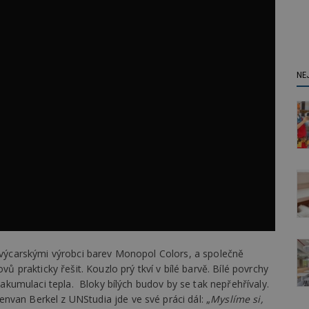
NE
 švýcarskými výrobci barev Monopol Colors, a společně
vů prakticky řešit. Kouzlo prý tkví v bílé barvě. Bílé povrchy
í akumulaci tepla. Bloky bílých budov by se tak nepřehřívaly.
nvan Berkel z UNStudia jde ve své práci dál: „
Myslíme si,