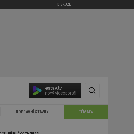
DISKUZE
estav.tv
nový videoportál
DOPRAVNÍ STAVBY
TÉMATA
BOOK: PŘÍRUČKY ZDARMA!