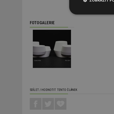
Nezbytně
nutné soubor
FOTOGALERIE
Nezbytně nutné s
Nezbytně nutné soubo
Webové stránky nelz
Název
_hjIncludedInPa
SDÍLET / HODNOTIT TENTO ČLÁNEK
0
_dc_gtm_UA-53599