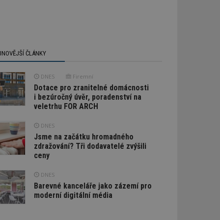
JNOVĚJŠÍ ČLÁNKY
DNES
Firemní
Dotace pro zranitelné domácnosti
i bezúročný úvěr, poradenství na
veletrhu FOR ARCH
DNES
Jsme na začátku hromadného
zdražování? Tři dodavatelé zvýšili
ceny
DNES
Barevné kanceláře jako zázemí pro
moderní digitální média