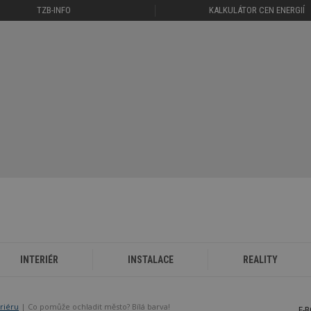
TZB-INFO
KALKULÁTOR CEN ENERGIÍ
INTERIÉR
INSTALACE
REALITY
eriéru
Co pomůže ochladit město? Bílá barva!
E-