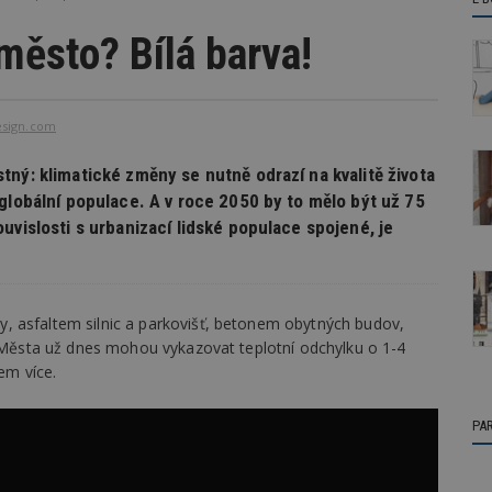
město? Bílá barva!
sign.com
ný: klimatické změny se nutně odrazí na kvalitě života
globální populace. A v roce 2050 by to mělo být už 75
uvislosti s urbanizací lidské populace spojené, je
, asfaltem silnic a parkovišť, betonem obytných budov,
. Města už dnes mohou vykazovat teplotní odchylku o 1-4
em více.
PA