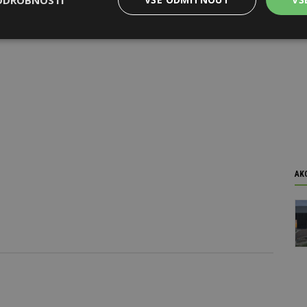
Výkonové
Soubory cílení
Funkční
y
soubory
soubory
oubory
Výkonové soubory
Soubory cílení
Funkční soubory
Ne
ry cookie umožňují základní funkce webových stránek, jako je přihlášení uživatele
AK
e bez nezbytně nutných souborů cookie správně používat.
Provider
/
Vyprší
Popis
Doména
geviewSample
2
Tento soubor cookie je nastaven tak, 
Hotjar Ltd
minuty
Hotjar o tom, zda je tento návštěvník 
www.estav.cz
vzorkování dat definovaného limitem z
vašeho webu.
847-1
.estav.cz
53
Tento soubor cookie je přidružen k w
sekund
Správce značek Google k načtení dalšíc
stránku. Pokud je použit, lze jej považ