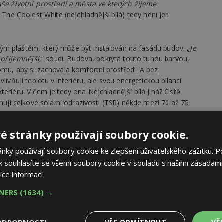
aše životní prostředí a města ve kterých žijeme
 The Coolest White (nejchladnější bílá) tedy není jen
ým pláštěm, který může být instalován na fasádu budov. „
Je
h příjemnější
,“ soudí. Budova, pokrytá touto tuhou barvou,
omu, aby si zachovala komfortní prostředí. A bez
livňují teplotu v interiéru, ale svou energetickou bilancí
eriéru. V čem je tedy ona Nejchladnější bílá jiná? Čistě
ahují celkové solární odrazivosti (TSR) někde mezi 70 až 75
é stránky používají soubory cookie.
rá je odhadována na 40 let. Tedy výrazně déle, než kolik
á jen velmi nízkou abrazi, tedy malý stěr, smývání a neodírá
ky používají soubory cookie ke zlepšení uživatelského zážitku. P
ou stopu produktu. A pak je tu ještě jedna maličkost: tato
 souhlasíte se všemi soubory cookie v souladu s našimi zásadami
h budov, je asi třikrát tužší než PVC. „
Jednak tedy zvyšuje
íce informací
žuje její příjem tepla a snižuje efekt tepelných ostrovů,
ti dešti i větru
.“
TNERS
(1634) →
 jen spekulovat.
ODROBNOSTI
VŠE ODMÍTNOUT
VŠ