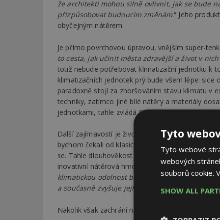
že architekti mohou silně ovlivnit, jak se bude n
přizpůsobovat budoucím změnám
.“ Jeho produkt
obyčejným nátěrem.
Je přímo povrchovou úpravou, vnějším super-tenk
to cesta, jak učinit města zdravější a život v nic
totiž nebude potřebovat klimatizační jednotku k t
klimatizačních jednotek prý bude všem lépe: sice ov
paradoxně stojí za zhoršováním stavu klimatu v ext
techniky, zatímco jiné bílé nátěry a materiály dos
jednotkami, tahle zvládá 80 jednotek.
Tyto webov
Další zajímavostí je životnost tohoto povrchu, kte
bychom čekali od klasické „barvy“. To proto, že m
Tyto webové strán
se. Tahle dlouhověkost pak dále snižuje ekologick
webových stránek
inovativní nátěrová hmota současně zpevňuje povrc
souborů cookie.
V
klimatickou odolnost budovy tím, že drasticky sni
a současně zvyšuje její strukturální odolnost, pro
SHOW ALL PAR
Nakolik však zachrání naše města a klima můžeme
ZOBRAZIT P