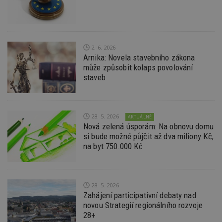
na
ab
Ho
zd
ná
z
vz
2. 6. 2026
d
l
Arnika: Novela stavebního zákona
z
může způsobit kolaps povolování
st
staveb
w
_dc_gtm_UA-53599847-1
.estav.cz
53
T
sekund
co
př
w
28. 5. 2026
AKTUÁLNĚ
po
Nová zelená úsporám: Na obnovu domu
S
Go
si bude možné půjčit až dva miliony Kč,
da
na byt 750.000 Kč
kó
Po
lz
z
nu
be
28. 5. 2026
sk
Zahájení participativní debaty nad
f
s
novou Strategií regionálního rozvoje
ná
28+
je