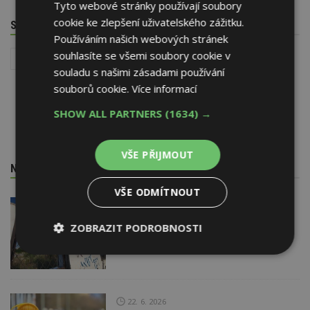
Tyto webové stránky používají soubory
cookie ke zlepšení uživatelského zážitku.
SOUVISEJÍCÍ TÉMATA
Používáním našich webových stránek
souhlasíte se všemi soubory cookie v
Reality
souladu s našimi zásadami používání
souborů cookie.
Více informací
SHOW ALL PARTNERS
(1634) →
VŠE PŘIJMOUT
NEJNOVĚJŠÍ REDAKČNÍ ZPRÁVY
VŠE ODMÍTNOUT
29. 6. 2026
Soutěž Brownfield roku 2026
ZOBRAZIT PODROBNOSTI
Nezbytně
Výkonové
Soubory
nutné
soubory
cílení
soubory
22. 6. 2026