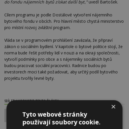
do fondu nájemních bytů získat další byt,"
uvedl Bartošek.
Cílem programu je podle Dostálové vytvoření nájemního
bytového fondu v obcích. Pro hlavní město chystá ministerstvo
pro místní rozvoj zvláštní program.
Vláda se v programovém prohlášení zavázala, že připraví
zákon o sociálním bydlení. V kapitole o bytové politice stojí, že
norma bude řešit potřeby lidí v nouzi a na okraji společnosti,
vytvoří podmínky pro obce a s nájemníky sociálních bytů
budou pracovat sociální pracovníci. Radnice budou po
investorech moci také požadovat, aby určitý podíl bytového
projektu tvořily levné byty.
SDÍLET / HODNOTIT TENTO ČLÁNEK
×
Tyto webové stránky
0
používají soubory cookie.