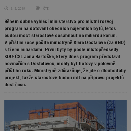
8. 3. 2019
ČTK
Během dubna vyhlásí ministerstvo pro místní rozvoj
program na dotování obecních nájemních bytů, letos
budou moct starostové dosáhnout na miliardu korun.
V příštím roce počítá ministryně Klára Dostálová (za ANO)
s třemi miliardami. První byty by podle místopředsedy
KDU-ČSL Jana Bartoška, který dnes program představil
novinářům s Dostálovou, mohly být hotovy v polovině
příštího roku. Ministryně zdůrazňuje, že jde o dlouhodobý
projekt, takže starostové budou mít na přípravu projektů
dost času.