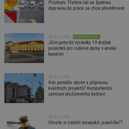
Průzkum: Třetina lidí se špatnou
dopravou do práce se chce přestěhovat
Funkční soubory
Nezařazené
soubory
18. 6. 2026
ESTAV DOPORUČUJE
Jičín potvrdil výsledky 19 dražeb
pozemků pro rodinné domy v areálu
kasáren
Nezbytně nutné soubory
Výkonové soubory
Soubory cílení
Funkční soubory
Nezařazené soubory
16. 6. 2026
Nezbytně nutné soubory cookie umožňují základní
Kdo pomůže obcím s přípravou
funkce webových stránek, jako je přihlášení
kvalitních projektů? Kompetenční
uživatele a správa účtu. Webové stránky nelze bez
centrum družstevního bydlení
nezbytně nutných souborů cookie správně
používat.
Provider
/
Název
Vyprší
P
Doména
10. 6. 2026
_hjIncludedInPageviewSample
2
T
Hotjar Ltd
Chcete si založit evropské „eseróčko“?
minuty
co
www.estav.cz