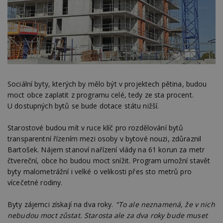
Sociální byty, kterých by mělo být v projektech pětina, budou
moct obce zaplatit z programu celé, tedy ze sta procent.
U dostupných bytů se bude dotace státu nižší.
Starostové budou mít v ruce klíč pro rozdělování bytů
transparentní řízením mezi osoby v bytové nouzi, zdůraznil
Bartošek. Nájem stanoví nařízení vlády na 61 korun za metr
čtvereční, obce ho budou moct snížit. Program umožní stavět
byty malometrážní i velké o velikosti přes sto metrů pro
vícečetné rodiny.
Byty zájemci získají na dva roky.
"To ale neznamená, že v nich
nebudou moct zůstat. Starosta ale za dva roky bude muset