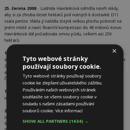
25. června 2008
- Ludmila Havránková odmítla návrh vlády,
aby si za zhruba deset hektarů polí nutných k dostavbě D11
vzala peníze. Vláda jí nabídla stejně velkou plochu polností na
jiném místě a navíc finanční kompenzaci do 48 milionů korun.
Havránková dál požadovala ornou půdu, celkem asi 250
hektarů.
×
15. října 2008
- Vláda schválila dohodu mezi státem
Tyto webové stránky
a Havránkovou. Podle dohody by měl stát farmářce dát zhruba
používají soubory cookie.
253 hektarů státních pozemků. Jak však později ukázaly právní
analýzy, Pozemkový fond by směnou porušil zákon o majetku
Tyto webové stránky používají soubory
ČR.
cookie ke zlepšení uživatelského zážitku.
Používáním našich webových stránek
15. prosince 2008
- Do provozu byl dán tříkilometrový úsek
souhlasíte se všemi soubory cookie v
u Hradce Králové s novým sjezdem.
souladu s našimi zásadami používání
souborů cookie.
Více informací
27. listopadu 2009
- U Opatovic nad Labem byla otevřena
obří mimoúrovňová křižovatka. Spojila rychlostní komunikaci
SHOW ALL PARTNERS
(1634) →
R35, vycházející z D11, a silnici I/37 z Hradce Králové do
Pardubic. Výrazně se tak zjednodušilo napojení Pardubic na