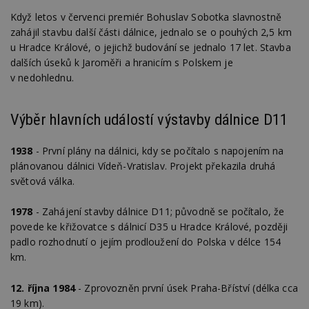
Když letos v červenci premiér Bohuslav Sobotka slavnostně
zahájil stavbu další části dálnice, jednalo se o pouhých 2,5 km
u Hradce Králové, o jejichž budování se jednalo 17 let. Stavba
dalších úseků k Jaroměři a hranicím s Polskem je
v nedohlednu.
Výběr hlavních událostí výstavby dálnice D11
1938
- První plány na dálnici, kdy se počítalo s napojením na
plánovanou dálnici Vídeň-Vratislav. Projekt překazila druhá
světová válka.
1978
- Zahájení stavby dálnice D11; původně se počítalo, že
povede ke křižovatce s dálnicí D35 u Hradce Králové, později
padlo rozhodnutí o jejím prodloužení do Polska v délce 154
km.
12. října 1984
- Zprovozněn první úsek Praha-Bříství (délka cca
19 km).