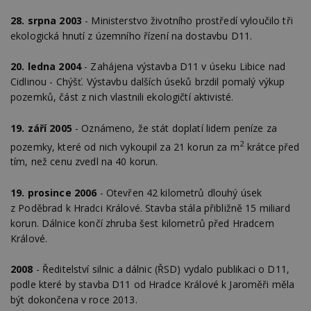
28. srpna 2003
- Ministerstvo životního prostředí vyloučilo tři
ekologická hnutí z územního řízení na dostavbu D11.
20. ledna 2004
- Zahájena výstavba D11 v úseku Libice nad
Cidlinou - Chýšť. Výstavbu dalších úseků brzdil pomalý výkup
pozemků, část z nich vlastnili ekologičtí aktivisté.
19. září 2005
- Oznámeno, že stát doplatí lidem peníze za
2
pozemky, které od nich vykoupil za 21 korun za m
krátce před
tím, než cenu zvedl na 40 korun.
19. prosince 2006
- Otevřen 42 kilometrů dlouhý úsek
z Poděbrad k Hradci Králové. Stavba stála přibližně 15 miliard
korun. Dálnice končí zhruba šest kilometrů před Hradcem
Králové.
2008
- Ředitelství silnic a dálnic (ŘSD) vydalo publikaci o D11,
podle které by stavba D11 od Hradce Králové k Jaroměři měla
být dokončena v roce 2013.