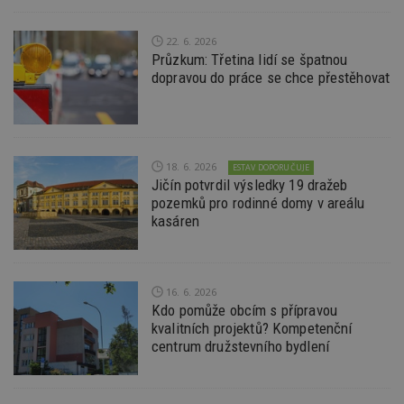
sekund
co
př
w
po
22. 6. 2026
S
Průzkum: Třetina lidí se špatnou
Go
dopravou do práce se chce přestěhovat
da
kó
Po
lz
z
nu
be
sk
18. 6. 2026
ESTAV DOPORUČUJE
f
Jičín potvrdil výsledky 19 dražeb
s
pozemků pro rodinné domy v areálu
ná
je
kasáren
kt
id
p
ú
An
16. 6. 2026
id
www.estav.cz
1 rok
T
Kdo pomůže obcím s přípravou
co
kvalitních projektů? Kompetenční
po
vy
centrum družstevního bydlení
se
_hjFirstSeen
29
S
Hotjar Ltd
minut
je
.estav.cz