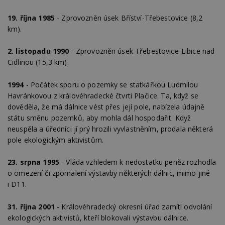
19. října 1985
- Zprovozněn úsek Bříství-Třebestovice (8,2
km).
2. listopadu 1990
- Zprovozněn úsek Třebestovice-Libice nad
Cidlinou (15,3 km).
1994
- Počátek sporu o pozemky se statkářkou Ludmilou
Havránkovou z královéhradecké čtvrti Plačice. Ta, když se
dověděla, že má dálnice vést přes její pole, nabízela údajně
státu směnu pozemků, aby mohla dál hospodařit. Když
neuspěla a úředníci jí prý hrozili vyvlastněním, prodala některá
pole ekologickým aktivistům.
23. srpna 1995
- Vláda vzhledem k nedostatku peněz rozhodla
o omezení či zpomalení výstavby některých dálnic, mimo jiné
i D11.
31. října 2001
- Královéhradecký okresní úřad zamítl odvolání
ekologických aktivistů, kteří blokovali výstavbu dálnice.