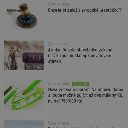
54
ab
10. 6. 2026
sekund
sl
ce
Chcete si založit evropské „eseróčko“?
pr
po
N
ž
id
i
_hjAbsoluteSessionInProgress
29
S
Hotjar Ltd
2. 6. 2026
minut
je
.estav.cz
Arnika: Novela stavebního zákona
54
ab
sekund
sl
může způsobit kolaps povolování
ce
staveb
pr
po
N
ž
id
i
28. 5. 2026
AKTUÁLNĚ
Nová zelená úsporám: Na obnovu domu
counter
www.estav.cz
29
T
minut
co
si bude možné půjčit až dva miliony Kč,
53
po
na byt 750.000 Kč
sekund
vy
se
__gfp_64b
1 rok
Je
Google LLC
so
.estav.cz
kt
28. 5. 2026
sp