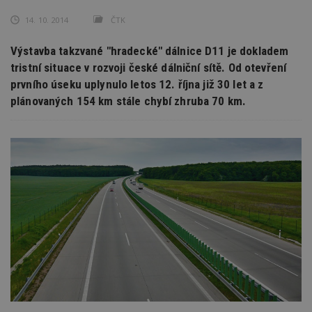
14. 10. 2014
ČTK
Výstavba takzvané "hradecké" dálnice D11 je dokladem
tristní situace v rozvoji české dálniční sítě. Od otevření
prvního úseku uplynulo letos 12. října již 30 let a z
plánovaných 154 km stále chybí zhruba 70 km.