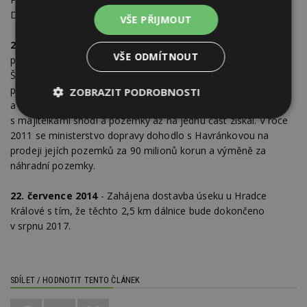
D11.
VŠE PŘIJMOUT
2009-12
- Po řadě peripetií (mj. se ukázalo, že některé
VŠE ODMÍTNOUT
pozemky s Havránkovou spoluvlastní její sestra Jaroslava
Štrosová, vláda se nejprve přiklonila k dohodě s Havránkovou,
později dospěla k názoru, že dohoda není možná,
ZOBRAZIT PODROBNOSTI
a odhlasovala vyvlastnění pozemků) se stát nakonec
Nezbytně
Výkonové
Soubory
s majitelkami shodl a pozemky až na jednu část získal. V roce
nutné
soubory
cílení
2011 se ministerstvo dopravy dohodlo s Havránkovou na
soubory
prodeji jejích pozemků za 90 milionů korun a výměně za
náhradní pozemky.
Funkční soubory
Nezařazené
22. července 2014
- Zahájena dostavba úseku u Hradce
soubory
Králové s tím, že těchto 2,5 km dálnice bude dokončeno
v srpnu 2017.
SDÍLET / HODNOTIT TENTO ČLÁNEK
Nezbytně nutné soubory