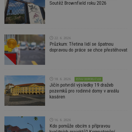
nutné
soubory
cílení
Soutěž Brownfield roku 2026
soubory
Funkční soubory
Nezařazené
soubory
22. 6. 2026
Průzkum: Třetina lidí se špatnou
dopravou do práce se chce přestěhovat
Nezbytně nutné soubory
18. 6. 2026
ESTAV DOPORUČUJE
Jičín potvrdil výsledky 19 dražeb
Výkonové soubory
Soubory cílení
pozemků pro rodinné domy v areálu
Funkční soubory
Nezařazené soubory
kasáren
Nezbytně nutné soubory cookie umožňují základní
funkce webových stránek, jako je přihlášení
uživatele a správa účtu. Webové stránky nelze bez
nezbytně nutných souborů cookie správně
16. 6. 2026
používat.
Kdo pomůže obcím s přípravou
kvalitních projektů? Kompetenční
Provider
/