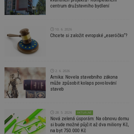
Název
Vyprší
P
Doména
centrum družstevního bydlení
_hjIncludedInPageviewSample
2
T
Hotjar Ltd
minuty
co
www.estav.cz
na
ab
10. 6. 2026
Ho
zd
Chcete si založit evropské „eseróčko“?
ná
z
vz
d
l
z
st
w
2. 6. 2026
_dc_gtm_UA-53599847-1
.estav.cz
53
T
Arnika: Novela stavebního zákona
sekund
co
může způsobit kolaps povolování
př
staveb
w
po
S
Go
da
kó
28. 5. 2026
AKTUÁLNĚ
Po
Nová zelená úsporám: Na obnovu domu
lz
z
si bude možné půjčit až dva miliony Kč,
nu
na byt 750.000 Kč
be