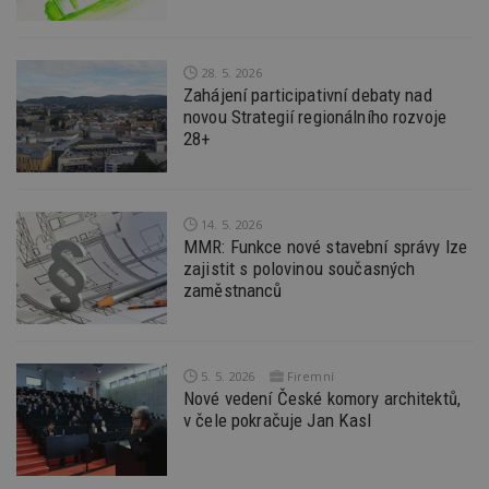
sk
f
s
ná
je
28. 5. 2026
kt
Zahájení participativní debaty nad
id
p
novou Strategií regionálního rozvoje
ú
28+
An
id
www.estav.cz
1 rok
T
co
po
vy
14. 5. 2026
se
MMR: Funkce nové stavební správy lze
_hjFirstSeen
29
S
Hotjar Ltd
zajistit s polovinou současných
minut
je
.estav.cz
zaměstnanců
54
ab
sekund
sl
ce
pr
po
N
5. 5. 2026
Firemní
ž
Nové vedení České komory architektů,
id
i
v čele pokračuje Jan Kasl
_hjAbsoluteSessionInProgress
29
S
Hotjar Ltd
minut
je
.estav.cz
54
ab