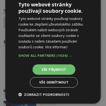
Tyto webové stránky
používají soubory cookie.
SDÍLET / HODNOTIT TENTO ČLÁNEK
Tyto webové stránky používají soubory
0
cookie ke zlepšení uživatelského zážitku.
Používáním našich webových stránek
souhlasíte se všemi soubory cookie v
souladu s našimi zásadami používání
SOUVISEJÍCÍ TÉMATA
souborů cookie.
Více informací
Instalace - TZB
Příprava teplé vody
SHOW ALL PARTNERS
(1634) →
VŠE PŘIJMOUT
VŠE ODMÍTNOUT
NEJNOVĚJŠÍ REDAKČNÍ ZPRÁVY
ZOBRAZIT PODROBNOSTI
29. 6. 2026
Nezbytně
Výkonové
Soubory