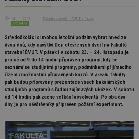
16. 11. 2018
Fakulta stavební ČVUT v Praze
AKTUÁLNĚ
Středoškoláci si mohou letošní podzim vybrat hned ze
dvou dnů, kdy navštíví Den otevřených dveří na Fakultě
stavební ČVUT. V pátek i v sobotu 23. – 24. listopadu je
pro ně od 9 do 14 hodin připraven program, kdy se
seznámí se studijními programy, podmínkami přijímacího
řízení i možnostmi přípravných kurzů. V areálu fakulty
pak budou připraveny prezentace všech bakalářských
studijních programů s řadou zajímavých ukázek. V sobotu
od 14 hodin pak začne setkání absolventů. Po oba dva
dny je pro návštěvníky připraven požární experiment.