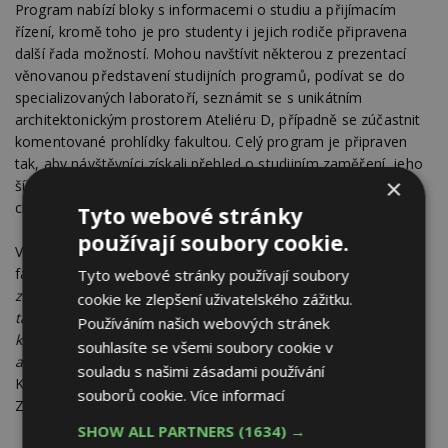
Program nabízí bloky s informacemi o studiu a přijímacím
řízení, kromě toho je pro studenty i jejich rodiče připravena
další řada možností. Mohou navštívit některou z prezentací
věnovanou představení studijních programů, podívat se do
specializovaných laboratoří, seznámit se s unikátním
architektonickým prostorem Ateliéru D, případně se zúčastnit
komentované prohlídky fakultou. Celý program je připraven
tak, aby návštěvníci získali přehled o studijním zaměření, jeho
×
šíři, pracovním uplatnění a mohli si lépe vybrat, čemu by se
chtěli při vysokoškolském studiu věnovat.
Tyto webové stránky
používají soubory cookie.
V sobotu bude od 14:00 hodin probíhat setkání absolventů
fakulty.
„Pro ně jsme připravili sérii tematických přednášek,
Tyto webové stránky používají soubory
z nichž si mohou vybrat podle vlastních zájmů. Věříme, že
cookie ke zlepšení uživatelského zážitku.
také ocení možnost podívat se po svojí alma mater při
Používáním našich webových stránek
komentované prohlídce, setkat se se svými spolužáky
souhlasíte se všemi soubory cookie v
a pedagogy, probrat novinky v oboru,“
popisuje prof. Karel
souladu s našimi zásadami používání
Kabele, proděkan pro vnější vztahy na Fakultě stavební.
souborů cookie.
Více informací
Zajímavý a hravý program je připraven i pro děti.
SHOW ALL PARTNERS
(1634) →