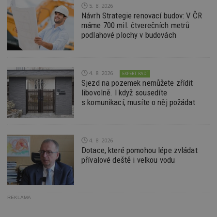
_dc_gtm_UA-53599847-1
.estav.cz
53
T
5. 8. 2026
sekund
co
Návrh Strategie renovací budov: V ČR
př
w
máme 700 mil. čtverečních metrů
po
podlahové plochy v budovách
S
Go
da
kó
Po
lz
4. 8. 2026
EXPERT RADÍ
z
Sjezd na pozemek nemůžete zřídit
nu
be
libovolně. I když sousedíte
sk
s komunikací, musíte o něj požádat
f
s
ná
je
kt
id
4. 8. 2026
p
Dotace, které pomohou lépe zvládat
ú
An
přívalové deště i velkou vodu
id
www.estav.cz
1 rok
T
co
po
vy
se
REKLAMA
_hjFirstSeen
29
S
Hotjar Ltd