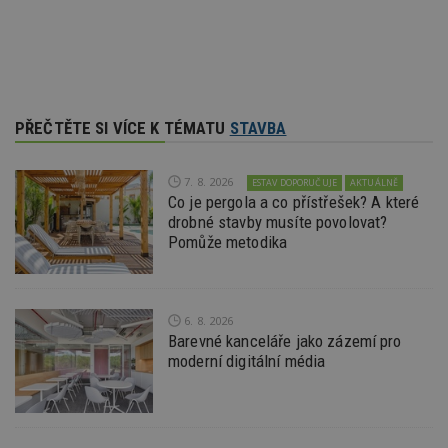
Nezbytně nutné soubory
Výkonové soubory
Soubory cílení
Funkční soubory
Nezařazené soubory
Nezbytně nutné soubory cookie umožňují základní
funkce webových stránek, jako je přihlášení
PŘEČTĚTE SI VÍCE K TÉMATU
STAVBA
uživatele a správa účtu. Webové stránky nelze bez
nezbytně nutných souborů cookie správně
používat.
7. 8. 2026
ESTAV DOPORUČUJE
AKTUÁLNĚ
Provider
/
Co je pergola a co přístřešek? A které
Název
Vyprší
P
Doména
drobné stavby musíte povolovat?
_hjIncludedInPageviewSample
2
T
Pomůže metodika
Hotjar Ltd
minuty
co
www.estav.cz
na
ab
Ho
zd
6. 8. 2026
ná
z
Barevné kanceláře jako zázemí pro
vz
moderní digitální média
d
l
z
st
w