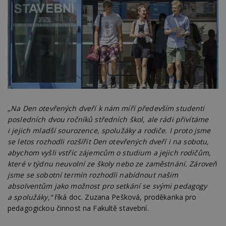
„Na Den otevřených dveří k nám míří především studenti
posledních dvou ročníků středních škol, ale rádi přivítáme
i jejich mladší sourozence, spolužáky a rodiče. I proto jsme
se letos rozhodli rozšířit Den otevřených dveří i na sobotu,
abychom vyšli vstříc zájemcům o studium a jejich rodičům,
které v týdnu neuvolní ze školy nebo ze zaměstnání. Zároveň
jsme se sobotní termín rozhodli nabídnout našim
absolventům jako možnost pro setkání se svými pedagogy
a spolužáky,“
říká doc. Zuzana Pešková, proděkanka pro
pedagogickou činnost na Fakultě stavební.