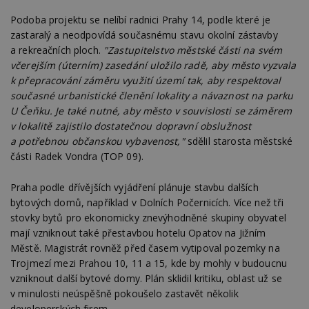
Podoba projektu se nelíbí radnici Prahy 14, podle které je
zastaralý a neodpovídá současnému stavu okolní zástavby
a rekreačních ploch.
"Zastupitelstvo městské části na svém
včerejším (úterním) zasedání uložilo radě, aby město vyzvala
k přepracování záměru využití území tak, aby respektoval
současné urbanistické členění lokality a návaznost na parku
U Čeňku. Je také nutné, aby město v souvislosti se záměrem
v lokalitě zajistilo dostatečnou dopravní obslužnost
a potřebnou občanskou vybavenost,"
sdělil starosta městské
části Radek Vondra (TOP 09).
Praha podle dřívějších vyjádření plánuje stavbu dalších
bytových domů, například v Dolních Počernicích. Více než tři
stovky bytů pro ekonomicky znevýhodněné skupiny obyvatel
mají vzniknout také přestavbou hotelu Opatov na Jižním
Městě. Magistrát rovněž před časem vytipoval pozemky na
Trojmezí mezi Prahou 10, 11 a 15, kde by mohly v budoucnu
vzniknout další bytové domy. Plán sklidil kritiku, oblast už se
v minulosti neúspěšně pokoušelo zastavět několik
developerských firem.