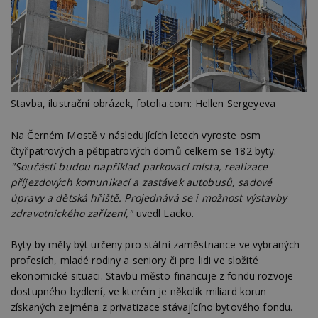
Stavba, ilustrační obrázek, fotolia.com: Hellen Sergeyeva
Na Černém Mostě v následujících letech vyroste osm
čtyřpatrových a pětipatrových domů celkem se 182 byty.
"Součástí budou například parkovací místa, realizace
příjezdových komunikací a zastávek autobusů, sadové
úpravy a dětská hřiště. Projednává se i možnost výstavby
zdravotnického zařízení,"
uvedl Lacko.
Byty by měly být určeny pro státní zaměstnance ve vybraných
profesích, mladé rodiny a seniory či pro lidi ve složité
ekonomické situaci. Stavbu město financuje z fondu rozvoje
dostupného bydlení, ve kterém je několik miliard korun
získaných zejména z privatizace stávajícího bytového fondu.