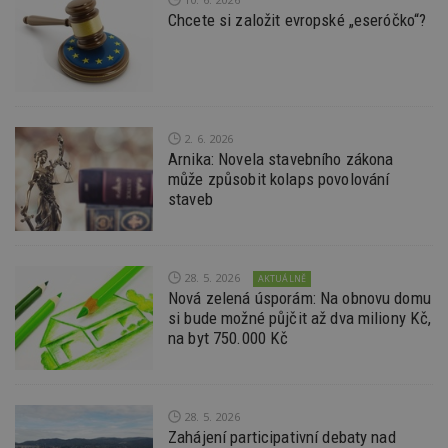
da
Chcete si založit evropské „eseróčko“?
kó
Po
lz
z
nu
be
sk
f
s
2. 6. 2026
ná
Arnika: Novela stavebního zákona
je
může způsobit kolaps povolování
kt
id
staveb
p
ú
An
id
www.estav.cz
1 rok
T
co
28. 5. 2026
AKTUÁLNĚ
po
Nová zelená úsporám: Na obnovu domu
vy
si bude možné půjčit až dva miliony Kč,
se
na byt 750.000 Kč
_hjFirstSeen
29
S
Hotjar Ltd
minut
je
.estav.cz
54
ab
sekund
sl
ce
28. 5. 2026
pr
po
Zahájení participativní debaty nad
N