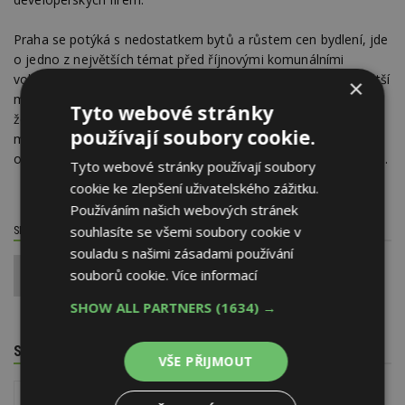
Praha se potýká s nedostatkem bytů a růstem cen bydlení, jde
o jedno z největších témat před říjnovými komunálními
volbami. Prakticky všechny kandidující strany slibují zajistit větší
×
městský bytový fond, vesměs se však staví rozpačitě k tomu,
Tyto webové stránky
že by magistrát měl bytové domy sám stavět. Zástupci stran
používají soubory cookie.
mluví spíše o tom, že magistrát by za nákladovou cenu
odkupoval část bytů v soukromých developerských projektech.
Tyto webové stránky používají soubory
cookie ke zlepšení uživatelského zážitku.
Používáním našich webových stránek
souhlasíte se všemi soubory cookie v
SDÍLET / HODNOTIT TENTO ČLÁNEK
souladu s našimi zásadami používání
souborů cookie.
Více informací
0
SHOW ALL PARTNERS
(1634) →
SOUVISEJÍCÍ TÉMATA
VŠE PŘIJMOUT
Reality
Jak koupit bydlení