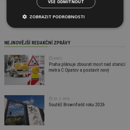
VŠE ODMÍTNOUT
ZOBRAZIT PODROBNOSTI
Nezbytně
Výkonové
Soubory
nutné
soubory
cílení
soubory
NEJNOVĚJŠÍ REDAKČNÍ ZPRÁVY
DNES
Funkční soubory
Nezařazené
Praha plánuje zbourat most nad stanicí
soubory
metra C Opatov a postavit nový
29. 6. 2026
Soutěž Brownfield roku 2026
Nezbytně nutné soubory
Výkonové soubory
Soubory cílení
Funkční soubory
Nezařazené soubory