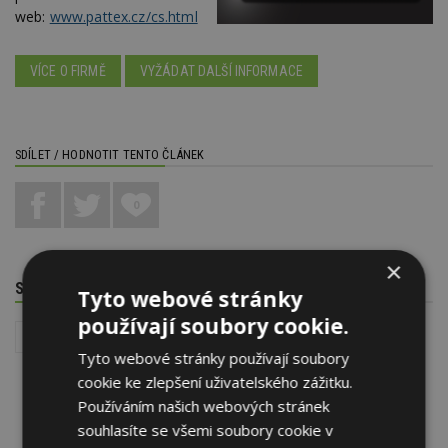
web:
www.pattex.cz/cs.html
VÍCE O FIRMĚ
VYŽÁDAT DALŠÍ INFORMACE
SDÍLET / HODNOTIT TENTO ČLÁNEK
0
×
SOUVISEJÍCÍ TÉMATA
Tyto webové stránky
používají soubory cookie.
Interiér
Problémy s kondenzací a plísněmi
Tyto webové stránky používají soubory
cookie ke zlepšení uživatelského zážitku.
Používáním našich webových stránek
souhlasíte se všemi soubory cookie v