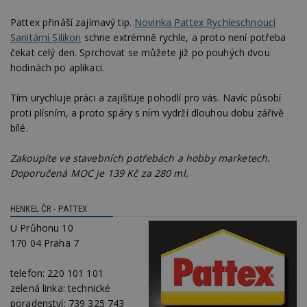
Pattex přináší zajímavý tip.
Novinka Pattex Rychleschnoucí
Sanitární Silikon
schne extrémně rychle, a proto není potřeba
čekat celý den. Sprchovat se můžete již po pouhých dvou
hodinách po aplikaci.
Tím urychluje práci a zajišťuje pohodlí pro vás. Navíc působí
proti plísním, a proto spáry s ním vydrží dlouhou dobu zářivě
bílé.
Zakoupíte ve stavebních potřebách a hobby marketech.
Doporučená MOC je 139 Kč za 280 ml.
HENKEL ČR - PATTEX
U Průhonu 10
170 04 Praha 7
telefon:
220 101 101
zelená linka:
technické
poradenství: 739 325 743