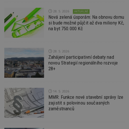
d
l
z
28. 5. 2026
AKTUÁLNĚ
st
w
Nová zelená úsporám: Na obnovu domu
si bude možné půjčit až dva miliony Kč,
_dc_gtm_UA-53599847-1
.estav.cz
53
T
na byt 750.000 Kč
sekund
co
př
w
po
S
Go
28. 5. 2026
da
Zahájení participativní debaty nad
kó
Po
novou Strategií regionálního rozvoje
lz
28+
z
nu
be
sk
f
s
14. 5. 2026
ná
MMR: Funkce nové stavební správy lze
je
kt
zajistit s polovinou současných
id
zaměstnanců
p
ú
An
id
www.estav.cz
1 rok
T