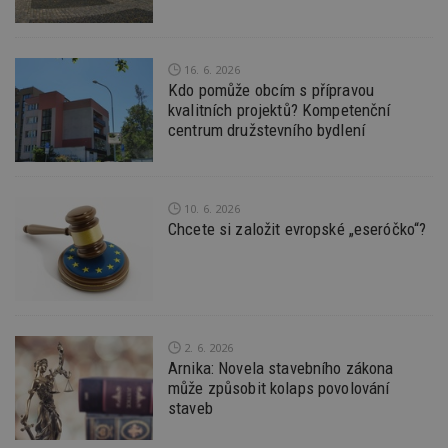
16. 6. 2026
Kdo pomůže obcím s přípravou
Nezbytně nutné soubory
kvalitních projektů? Kompetenční
Výkonové soubory
Soubory cílení
centrum družstevního bydlení
Funkční soubory
Nezařazené soubory
Nezbytně nutné soubory cookie umožňují základní
funkce webových stránek, jako je přihlášení
10. 6. 2026
uživatele a správa účtu. Webové stránky nelze bez
Chcete si založit evropské „eseróčko“?
nezbytně nutných souborů cookie správně
používat.
Provider
/
Název
Vyprší
P
Doména
_hjIncludedInPageviewSample
2
T
Hotjar Ltd
minuty
co
www.estav.cz
2. 6. 2026
na
ab
Arnika: Novela stavebního zákona
Ho
může způsobit kolaps povolování
zd
staveb
ná
z
vz