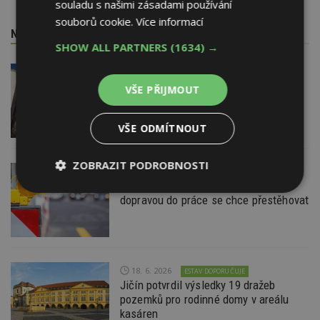
souladu s našimi zásadami používání
souborů cookie.
Více informací
NEJNOVĚJŠÍ REDAKČNÍ ZPRÁVY
SHOW ALL PARTNERS
(1634) →
29. 6. 2026
Soutěž Brownfield roku 2026
VŠE PŘIJMOUT
VŠE ODMÍTNOUT
ZOBRAZIT PODROBNOSTI
22. 6. 2026
Průzkum: Třetina lidí se špatnou
Nezbytně
Výkonové
Soubory
dopravou do práce se chce přestěhovat
nutné
soubory
cílení
soubory
18. 6. 2026
Funkční soubory
Nezařazené
ESTAV DOPORUČUJE
soubory
Jičín potvrdil výsledky 19 dražeb
pozemků pro rodinné domy v areálu
kasáren