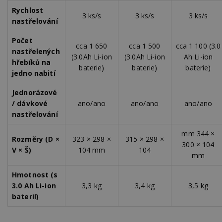
Rychlost
Výkonové soubory
Soubory cílení
3 ks/s
3 ks/s
3 ks/s
nastřelování
Funkční soubory
Nezařazené soubory
Počet
cca 1 650
cca 1 500
cca 1 100 (3.0
Nezbytně nutné soubory cookie umožňují základní
nastřelených
funkce webových stránek, jako je přihlášení
(3.0Ah Li-ion
(3.0Ah Li-ion
Ah Li-ion
uživatele a správa účtu. Webové stránky nelze bez
hřebíků na
baterie)
baterie)
baterie)
nezbytně nutných souborů cookie správně
jedno nabití
používat.
Jednorázové
Provider
/
Název
Vyprší
P
Doména
/ dávkové
ano/ano
ano/ano
ano/ano
nastřelování
_hjIncludedInPageviewSample
2
T
Hotjar Ltd
minuty
co
www.estav.cz
na
mm 344 ×
a
Rozměry (D ×
323 × 298 ×
315 × 298 ×
Ho
300 × 104
zd
V × Š)
104 mm
104
mm
ná
z
v
Hmotnost (s
d
l
3.0 Ah Li-ion
3,3 kg
3,4 kg
3,5 kg
z
baterií)
s
w
_dc_gtm_UA-53599847-1
.estav.cz
53
T