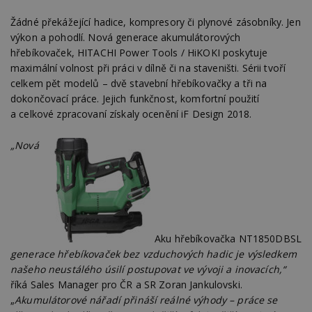
Žádné překážející hadice, kompresory či plynové zásobníky. Jen
výkon a pohodlí. Nová generace akumulátorových
hřebíkovaček, HITACHI Power Tools / HiKOKI poskytuje
maximální volnost při práci v dílně či na staveništi. Sérii tvoří
celkem pět modelů – dvě stavební hřebíkovačky a tři na
dokončovací práce. Jejich funkčnost, komfortní použití
a celkové zpracovaní získaly ocenění iF Design 2018.
„Nová
Aku hřebíkovačka NT1850DBSL
generace hřebíkovaček bez vzduchových hadic je výsledkem
našeho neustálého úsilí postupovat ve vývoji a inovacích,“
říká Sales Manager pro ČR a SR Zoran Jankulovski.
„
Akumulátorové nářadí přináší reálné výhody – práce se