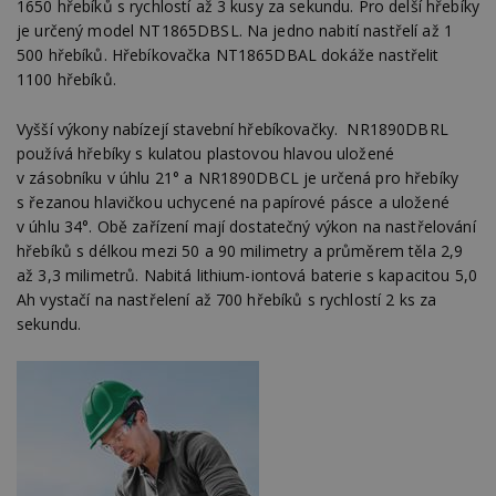
1650 hřebíků s rychlostí až 3 kusy za sekundu. Pro delší hřebíky
je určený model NT1865DBSL. Na jedno nabití nastřelí až 1
500 hřebíků. Hřebíkovačka NT1865DBAL dokáže nastřelit
1100 hřebíků.
Vyšší výkony nabízejí stavební hřebíkovačky. NR1890DBRL
používá hřebíky s kulatou plastovou hlavou uložené
v zásobníku v úhlu 21° a NR1890DBCL je určená pro hřebíky
s řezanou hlavičkou uchycené na papírové pásce a uložené
v úhlu 34°. Obě zařízení mají dostatečný výkon na nastřelování
hřebíků s délkou mezi 50 a 90 milimetry a průměrem těla 2,9
až 3,3 milimetrů. Nabitá lithium-iontová baterie s kapacitou 5,0
Ah vystačí na nastřelení až 700 hřebíků s rychlostí 2 ks za
sekundu.