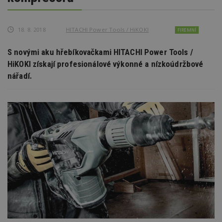
18. 8. 2018
HITACHI Power Tools / HiKOKI
FIREMNÍ
S novými aku hřebíkovačkami HITACHI Power Tools /
HiKOKI získají profesionálové výkonné a nízkoúdržbové
nářadí.