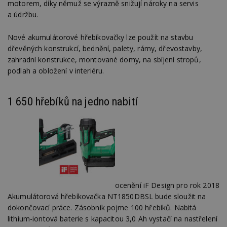
motorem, díky němuž se výrazně snižují nároky na servis
a údržbu.
Nové akumulátorové hřebíkovačky lze použít na stavbu
dřevěných konstrukcí, bednění, palety, rámy, dřevostavby,
zahradní konstrukce, montované domy, na sbíjení stropů,
podlah a obložení v interiéru.
1 650 hřebíků na jedno nabití
ocenění iF Design pro rok 2018
Akumulátorová hřebíkovačka NT1850DBSL bude sloužit na
dokončovací práce. Zásobník pojme 100 hřebíků. Nabitá
lithium-iontová baterie s kapacitou 3,0 Ah vystačí na nastřelení