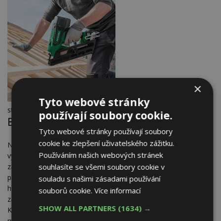
×
Nová akumulátorová
Tyto webové stránky
stavební hřebíkovačka od HITACHI Power Tools
používají soubory cookie.
Bezpečnost na prvním místě
Tyto webové stránky používají soubory
cookie ke zlepšení uživatelského zážitku.
Nové aku hřebíkovačky HITACHI Power Tools / HiKOKI (s
Používáním našich webových stránek
výjimkou modelu NT1850DBSL) umožňují nastavení hloubky
souhlasíte se všemi soubory cookie v
zaražení a mají mechanizmus, který zastaví střílení v případě
prázdného zásobníku. Uživatel si může zvolit nastřelování
souladu s našimi zásadami používání
hřebíků po jednom nebo v dávkách. Dvoustupňový boční
souborů cookie.
Více informací
zámek zabraňuje neúmyslnému vystřelení hřebíků.
SHOW ALL PARTNERS
(1634) →
K bezpečnosti přispívá také automatické vypnutí po 30
minutách nečinnosti.