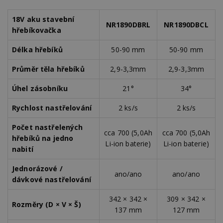
sekund
co
p
w
18V aku stavební
NR1890DBRL
NR1890DBCL
po
hřebíkovačka
S
Go
da
Délka hřebíků
50-90 mm
50-90 mm
kó
Po
lz
Průměr těla hřebíků
2,9-3,3mm
2,9-3,3mm
z
n
be
Úhel zásobníku
21°
34°
s
f
Rychlost nastřelování
2 ks/s
2 ks/s
s
ná
je
Počet nastřelených
kt
cca 700 (5,0Ah
cca 700 (5,0Ah
id
hřebíků na jedno
Li-ion baterie)
Li-ion baterie)
p
nabití
ú
An
Jednorázové /
id
www.estav.cz
1 rok
T
ano/ano
ano/ano
c
dávkové nastřelování
po
vy
342 × 342 ×
309 × 342 ×
se
Rozměry (D × V × Š)
137 mm
127 mm
_hjFirstSeen
29
S
Hotjar Ltd
minut
je
.estav.cz