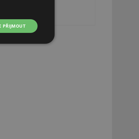
E PŘIJMOUT
Nezařazené
soubory
zařazené soubory
 a správa účtu.
aby informoval
zahrnut do