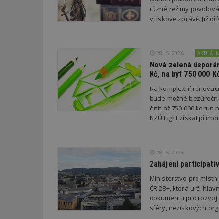
různé režimy povolován
v tiskové zprávě. Již 
Název
Provider
Pr
Název
Název
/
D
Název
_hjSessionUser_1
Doména
test
.m
tu
28. 5. 2026
AKTUÁL
_gid
CMID
Google
LLC
Nová zelená úsporám
Gdyn
mobile
ww
.estav.cz
Kč, na byt 750.000 K
_ga
TDID
Google
Na komplexní renovac
sssp_session
c
.e
LLC
.estav.cz
bude možné bezúročně 
ui
činit až 750.000 korun
VISITOR_INFO1_LI
cct
NZÚ Light získat přímo
_hjSession_170189
Gtest
uid
28. 5. 2026
Zahájení participati
C
Ministerstvo pro místn
test_cookie
ČR 28+, která určí hlav
bm2uu
dokumentu pro rozvoj ú
cct
sféry, neziskových orga
id
ibbid