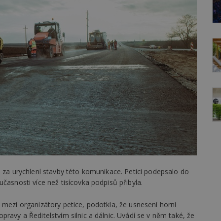
e za urychlení stavby této komunikace. Petici podepsalo do
časnosti více než tisícovka podpisů přibyla.
 mezi organizátory petice, podotkla, že usnesení horní
ravy a Ředitelstvím silnic a dálnic. Uvádí se v něm také, že