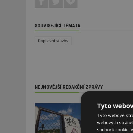
0
SOUVISEJÍCÍ TÉMATA
Dopravní stavby
NEJNOVĚJŠÍ REDAKČNÍ ZPRÁVY
Tyto webov
29. 6. 2026
Soutěž Brownfield r
Tyto webové strán
webových stránek
Agentura CzechInvest v
oceňuje nejzdařilejší p
souborů cookie.
V