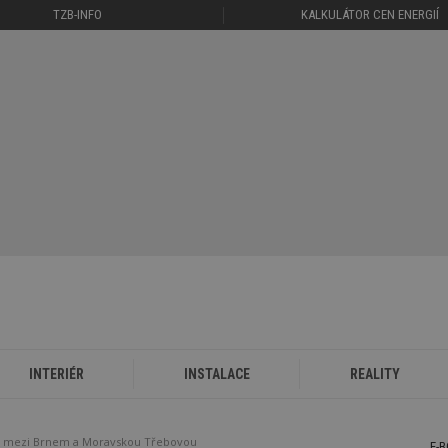
TZB-INFO
KALKULÁTOR CEN ENERGIÍ
INTERIÉR
INSTALACE
REALITY
ce mezi Brnem a Moravskou Třebovou
E-