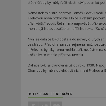
státní úřady by měly řešit vlastnictví pozemků po
Náměstek ministra dopravy Tomáš Čoček uvedl, ž
Třebovou nová rychlostní silnice s větším počtem
příznivější," soudí. Řešení má napovědět připrav
mohla být hotova začátkem příštího roku.
"Do té 
Nyní se dálnice D43 dostala do novely o urychlení v
ve středu. Předloha zavede zejména možnost takz
a železnic by díky tomu mohla začít nezávisle na
Čočka by to mohlo přípravu urychlit.
Dálnice D43 je plánovaná už od roku 1938. Napoj
Olomouc by měla odlehčit dálnici mezi Prahou a Br
SDÍLET / HODNOTIT TENTO ČLÁNEK