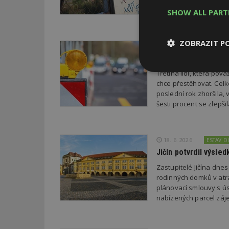
republiky.
SHOW ALL PAR
ZOBRAZIT P
22. 6. 2026
Průzkum: Třetina li
Třetina lidí, která po
Nezbytně
nutné soubor
chce přestěhovat. Cel
poslední rok zhoršila,
šesti procent se zlepš
18. 6. 2026
ESTAV 
Jičín potvrdil výsl
Nezbytně nutné s
Zastupitelé Jičína dne
Nezbytně nutné soubo
rodinných domků v atra
Webové stránky nelz
plánovací smlouvy s úsp
nabízených parcel záje
Název
_hjIncludedInPa