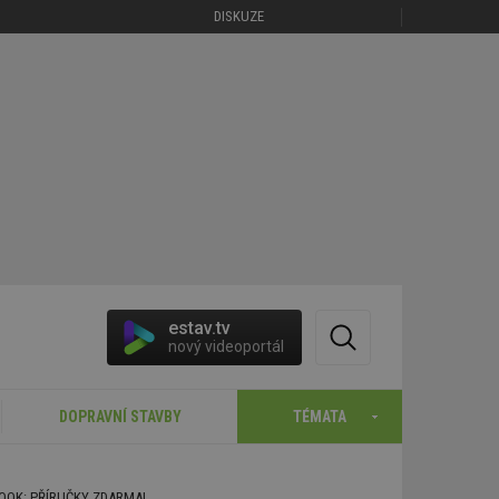
DISKUZE
estav.tv
nový videoportál
DOPRAVNÍ STAVBY
TÉMATA
BOOK: PŘÍRUČKY ZDARMA!