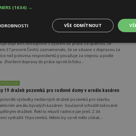
TNERS
(1634) →
ODROBNOSTI
VŠE ODMÍTNOUT
VŠ
dí se špatnou dopravou do práce se chce přestěhovat
važuje dopravní dostupnost z bydlení do práce za špatnou, se
Výkonové
Soubory cílení
Funkční
y
soubory
soubory
kem 37 procent Čechů zaznamenalo, že se situace s dopravou za
 více než polovina respondentů ji považuje za stejnou a podle
ila. Zhoršení dopravy do práce oproti loňsku…
DOPORUČUJE
edky 19 dražeb pozemků pro rodinné domy v areálu kasáren
oubory
Výkonové soubory
Soubory cílení
Funkční soubory
Ne
s potvrdili výsledky nedávných dražeb pozemků pro stavbu
ry cookie umožňují základní funkce webových stránek, jako je přihlášení uživatele
ktivním areálu bývalých kasáren. Současně schválili takzvané
e bez nezbytně nutných souborů cookie správně používat.
ěšnými dražiteli. Řekl to mluvčí radnice Jan Jireš. Z 34
Provider
/
mci vydražili 19 pozemků. Město by za ně mělo získat…
Vyprší
Popis
Doména
geviewSample
2
Tento soubor cookie je nastaven tak, 
Hotjar Ltd
minuty
Hotjar o tom, zda je tento návštěvník 
www.estav.cz