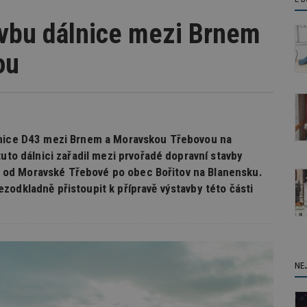
avbu dálnice mezi Brnem
ou
lnice D43 mezi Brnem a Moravskou Třebovou na
tuto dálnici zařadil mezi prvořadé dopravní stavby
eku od Moravské Třebové po obec Bořitov na Blanensku.
zodkladně přistoupit k přípravě výstavby této části
NE