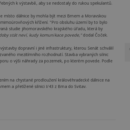
třebných k výstavbě, aby se nedostaly do rukou spekulantů.
e místo dálnice by mohla být mezi Brnem a Moravskou
 mimoúrovňových křížení. "Pro obsluhu území by to bylo
ovaná studie jihomoravského krajského úřadu, která by
doby stát neví, kudy komunikace povede,"
dodal Čoček.
ýstavby dopravní i jiné infrastruktury, kterou Senát schválil
vaného mezitímního rozhodnutí. Stavba vybraných silnic
 sporu o výši náhrady za pozemek, po kterém povede. Podle
ením na chystané prodloužení královéhradecké dálnice na
nem a přetížené silnici I/43 z Brna do Svitav.