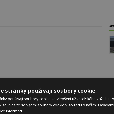
AK
é stránky používají soubory cookie.
oku 2026
ky používají soubory cookie ke zlepšení uživatelského zážitku. P
 souhlasíte se všemi soubory cookie v souladu s našimi zásadami
yhlásila první ročník soutěže Brownfield roku 2026, která
rojekty revitalizace brownfieldů měst a obcí z celé České
íce informací