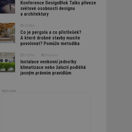
Konference DesignBlok Talks přiveze
světové osobnosti designu
a architektury
VČERA
Co je pergola a co přístřešek?
A které drobné stavby musíte
povolovat? Pomůže metodika
VČERA
Firemní
Instalace venkovní jednotky
klimatizace nebo žaluzií podléhá
jasným právním pravidlům
REKLAMA