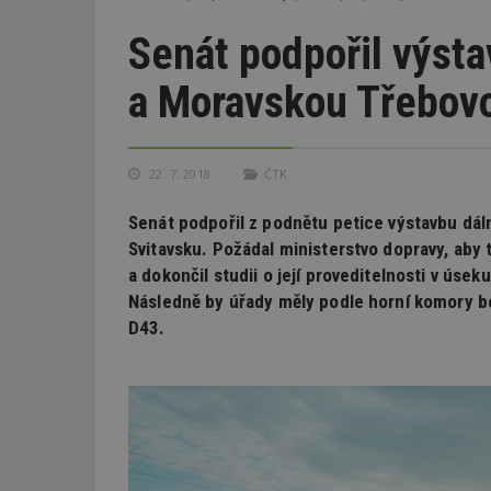
Senát podpořil výst
a Moravskou Třebov
22. 7. 2018
ČTK
Senát podpořil z podnětu petice výstavbu dá
Svitavsku. Požádal ministerstvo dopravy, aby 
a dokončil studii o její proveditelnosti v ús
Následně by úřady měly podle horní komory be
D43.