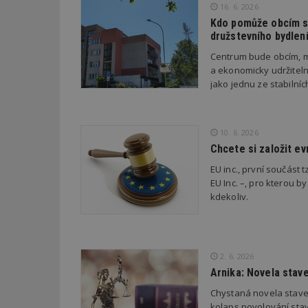
16. 6. 2026
Kdo pomůže obcím s 
družstevního bydlen
_dc_gtm_UA-53599
Centrum bude obcím, m
a ekonomicky udržiteln
jako jednu ze stabilní
id
10. 6. 2026
_hjFirstSeen
Chcete si založit e
EU inc., první součást t
_hjAbsoluteSessi
EU Inc. –, pro kterou by
kdekoliv.
counter
2. 6. 2026
Arnika: Novela stav
__gfp_64b
Chystaná novela stave
kolaps povolování stav