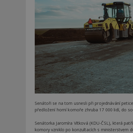
Senátoři se na tom usnesli při projednávání petic
předložení horní komoře zhruba 17 000 lidí, do sou
Senátorka Jaromíra Vítková (KDU-ČSL), která patří
komory vzniklo po konzultacích s ministerstvem dop