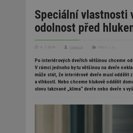
Speciální vlastnosti 
odolnost před hlukem
4. 7. 2018
redakce
CAG s. r. o.
Po interiérových dveřích většinou chceme odd
V rámci jednoho bytu většinou na dveře nekl
může stát, že interiérové dveře musí oddělit 
a vlhkostí. Nebo chceme hlukově oddělit domá
slovu takzvané „klima“ dveře nebo dveře s vyš