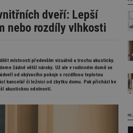
vnitřních dveří: Lepší
 nebo rozdíly vlhkosti
ělit místnosti především vizuálně a trochu akusticky.
ademe žádné větší nároky. Už ale v rodinném domě se
zádveří od obývacího pokoje s rozdílnou teplotou
cí kancelář či ložnici od zbytku domu. Pak přichází ke
ší akustickou odolností.
NE