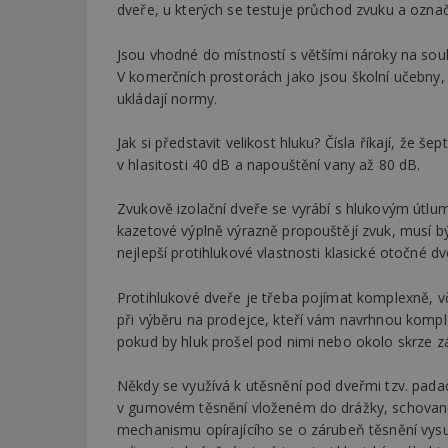
dveře, u kterých se testuje průchod zvuku a ozna
_dc_gtm_UA-53599
Jsou vhodné do místností s většími nároky na souk
V komerčních prostorách jako jsou školní učebny, 
ukládají normy.
Jak si představit velikost hluku? Čísla říkají, že
id
v hlasitosti 40 dB a napouštění vany až 80 dB.
_hjFirstSeen
Zvukově izolační dveře se vyrábí s hlukovým útlu
kazetové výplně výrazně propouštějí zvuk, musí bý
nejlepší protihlukové vlastnosti klasické otočné d
_hjAbsoluteSessi
Protihlukové dveře je třeba pojímat komplexně, v
při výběru na prodejce, kteří vám navrhnou komple
counter
pokud by hluk prošel pod nimi nebo okolo skrze z
Někdy se využívá k utěsnění pod dveřmi tzv. padací
v gumovém těsnění vloženém do drážky, schované ve
__gfp_64b
mechanismu opírajícího se o zárubeň těsnění vysu