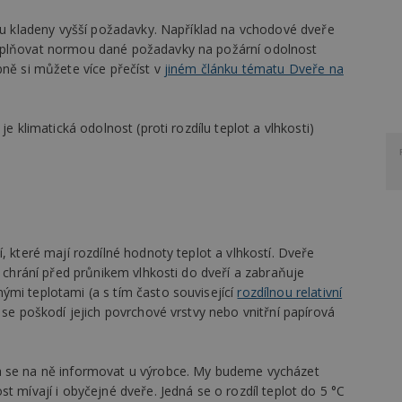
sou kladeny vyšší požadavky. Například na vchodové dveře
 splňovat normou dané požadavky na požární odolnost
bně si můžete více přečíst v
jiném článku tématu Dveře na
e klimatická odolnost (proti rozdílu teplot a vlhkosti)
, které mají rozdílné hodnoty teplot a vlhkostí. Dveře
á chrání před průnikem vlhkosti do dveří a zabraňuje
ými teplotami (a s tím často související
rozdílnou relativní
se poškodí jejich povrchové vrstvy nebo vnitřní papírová
a se na ně informovat u výrobce. My budeme vycházet
t mívají i obyčejné dveře. Jedná se o rozdíl teplot do 5 °C