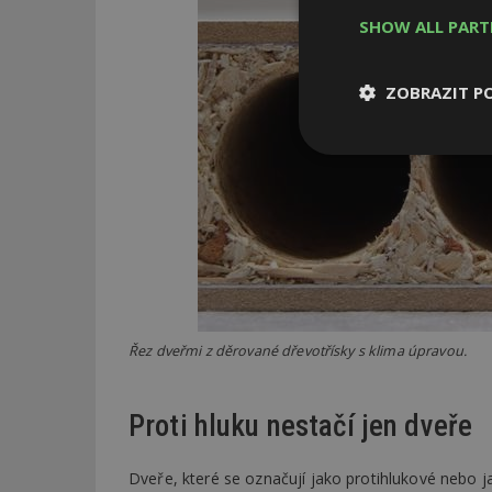
SHOW ALL PAR
ZOBRAZIT P
Nezbytně
nutné soubor
Nezbytně nutné s
Řez dveřmi z děrované dřevotřísky s klima úpravou.
Nezbytně nutné soubo
Webové stránky nelz
Proti hluku nestačí jen dveře
Název
_hjIncludedInPa
Dveře, které se označují jako protihlukové nebo