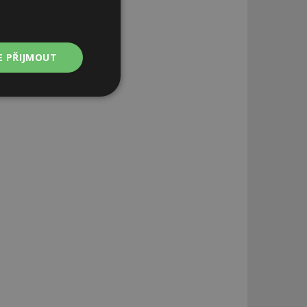
E PŘIJMOUT
Nezařazené
soubory
zařazené soubory
 a správa účtu.
aby informoval
zahrnut do