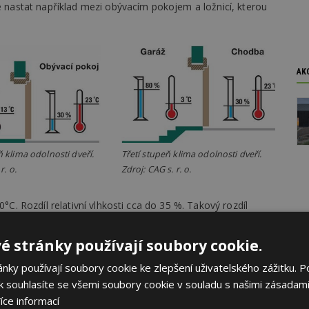
že nastat například mezi obývacím pokojem a ložnicí, kterou
AK
 klima odolnosti dveří.
Třetí stupeň klima odolnosti dveří.
r. o.
Zdroj: CAG s. r. o.
0°C. Rozdíl relativní vlhkosti cca do 35 %. Takový rozdíl
bo toaletách, a také v temperovaných místnostech.
poručováno využít tam, kde dveře oddělují vytápěný
é stránky používají soubory cookie.
terény, schodiště či půdy. Zajišťuje odolnost vůči teplotním
hruba do 50 %. Součástí konstrukce dveří je hliníková fólie,
ky používají soubory cookie ke zlepšení uživatelského zážitku. P
 souhlasíte se všemi soubory cookie v souladu s našimi zásadami
íce informací