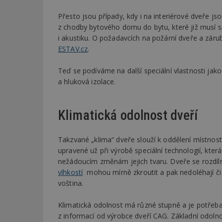
Přesto jsou případy, kdy i na interiérové dveře j
z chodby bytového domu do bytu, které již musí
i akustiku. O požadavcích na požární dveře a záru
ESTAV.cz
.
Teď se podíváme na další speciální vlastnosti jako j
a hluková izolace.
Klimatická odolnost dveří
Takzvané „klima“ dveře slouží k oddělení místností
upravené už při výrobě speciální technologií, kter
nežádoucím změnám jejich tvaru. Dveře se rozdíln
vlhkostí
mohou mírně zkroutit a pak nedoléhají či 
voština.
Klimatická odolnost má různé stupně a je potřeb
z informací od výrobce dveří CAG. Základní odolnos