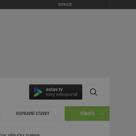
DISKUZE
estav.tv
nový videoportál
DOPRAVNÍ STAVBY
TÉMATA
BOOK: PŘÍRUČKY ZDARMA!