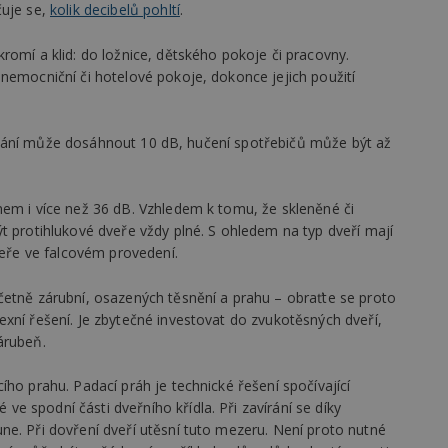
čuje se,
kolik decibelů pohltí
.
vzorkování dat definovaného limitem z
vašeho webu.
847-1
.estav.cz
53
Tento soubor cookie je přidružen k w
romí a klid: do ložnice, dětského pokoje či pracovny.
sekund
Správce značek Google k načtení dalšíc
nemocniční či hotelové pokoje, dokonce jejich použití
stránku. Pokud je použit, lze jej považ
nutný, protože bez něj jiné skripty ne
správně. Konec názvu je jedinečné číslo
identifikátorem přidruženého účtu Goog
 šeptání může dosáhnout 10 dB, hučení spotřebičů může být až
www.estav.cz
1 rok
Tento soubor cookie se používá k vytvá
uživatele
29
Soubor cookie je nastaven tak, aby Hot
Hotjar Ltd
mem i více než 36 dB. Vzhledem k tomu, že skleněné či
minut
začátek cesty uživatele pro celkový poče
.estav.cz
54
Neobsahuje žádné identifikovatelné in
t protihlukové dveře vždy plné. S ohledem na typ dveří mají
sekund
veře ve falcovém provedení.
onInProgress
29
Soubor cookie je nastaven tak, aby Hot
Hotjar Ltd
minut
začátek cesty uživatele pro celkový poče
.estav.cz
54
Neobsahuje žádné identifikovatelné in
četně zárubní, osazených těsnění a prahu – obraťte se proto
sekund
xní řešení. Je zbytečné investovat do zvukotěsných dveří,
www.estav.cz
29
Tento soubor cookie se používá k vytvá
árubeň.
minut
uživatele
53
sekund
ho prahu. Padací práh je technické řešení spočívající
 spodní části dveřního křídla. Při zavírání se díky
1 rok
Jedná se o soubor cookie, který slouží k
Google LLC
dalších souborů cookie návštěvníkem 
.estav.cz
ne. Při dovření dveří utěsní tuto mezeru. Není proto nutné