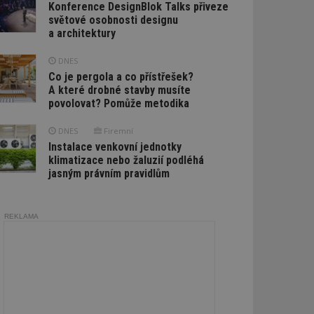
Konference DesignBlok Talks přiveze
světové osobnosti designu
a architektury
DNES
Co je pergola a co přístřešek?
A které drobné stavby musíte
povolovat? Pomůže metodika
DNES
Firemní
Instalace venkovní jednotky
klimatizace nebo žaluzií podléhá
jasným právním pravidlům
REKLAMA