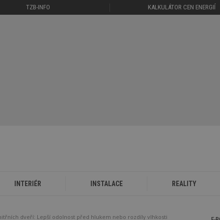
TZB-INFO
KALKULÁTOR CEN ENERGIÍ
INTERIÉR
INSTALACE
REALITY
vnitřních dveří: Lepší odolnost před hlukem nebo rozdíly vlhkosti
E-