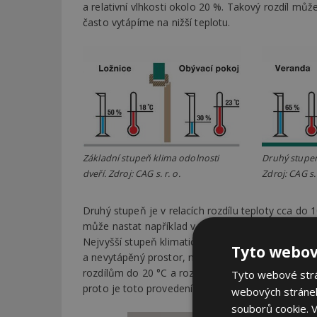
a relativní vlhkosti okolo 20 %. Takový rozdíl mů
často vytápíme na nižší teplotu.
Základní stupeň klima odolnosti
Druhý stupeň
dveří. Zdroj: CAG s. r. o.
Zdroj: CAG s. 
Druhý stupeň je v relacích rozdílu teploty cca do 1
může nastat například v chodbách, koupelnách ne
Nejvyšší stupeň klimatické odolnosti je potom do
Tyto webov
a nevytápěný prostor, například garáže, sklepy, su
rozdílům do 20 °C a rozdílům v relativní vlhkosti z
Tyto webové strán
proto je toto provedení možné jen u plných dveří.
webových stránek
souborů cookie.
V