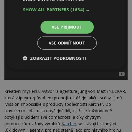
SHOW ALL PARTNERS
(1634) →
VŠE PŘIJMOUT
VŠE ODMÍTNOUT
ZOBRAZIT PODROBNOSTI
Nezbytně
Výkonové
Soubory
nutné
soubory
cílení
soubory
Kreativní myšlenku vytvořila agentura Jung von Matt /NECKAR,
která vtipným způsobem propojila stěžejní akční scény filmů
Funkční soubory
Nezařazené
Mission Impossible s produkty společnosti Kärcher. Do
soubory
hlavních rolí obsadila obyčejné lidi, kteří se každodenně
potýkají s úklidem své domácnosti a díky chytrým
pomocníkům z řady výrobků
Kärcher
se stávají hrdinnými
„úklidovými“ agenty, pro něž stejně jako pro hlavního hrdinu