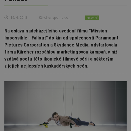
19. 4. 2018
Kärcher spol. s r.o.
FIREMNÍ
Na oslavu nadcházejícího uvedení filmu "Mission:
Impossible - Fallout" do kin od společností Paramount
Pictures Corporation a Skydance Media, odstartovala
firma Kärcher rozsáhlou marketingovou kampaň, v níž
vzdává poctu této ikonické filmové sérii a některým
z jejich nejlepších kaskadérských scén.