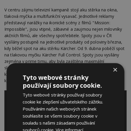
V centru zájmu televizní kampaně stojí aku stěrka na okna,
tlaková myčka a multifunkční vysavač. Jednotlivé reklamy
představují narážky na ikonické scény z filmů "Mission:
Impossible", jsou vtipné, zábavné a zaujmou nejen milovníky
akčních filmů, ale všechny spotřebitele. Spoty jsou v ČR
vysílány postupně na jednotlivé produkty od poloviny března,
kdy běžel spot na aku stěrku Kärcher. Od 9. dubna poběží spot
na tlakovou myčku Kärcher Full Control. Spoty jsou vysílány
zejména v prime timu, aby byla zajištěna maximální
sledovanost v cílové skupině. Kromě toho jsou k dispozici
×
kompletní POS materiály, inzerce spojená s PR a online
Tyto webové stránky
komunikace.
používají soubory cookie.
Tyto webové stránky používají soubory
cookie ke zlepšení uživatelského zážitku.
Používáním našich webových stránek
souhlasíte se všemi soubory cookie v
souladu s našimi zásadami používání
souborů cookie.
Více informací