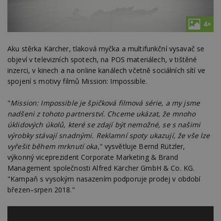
4×
Aku stěrka Kärcher, tlaková myčka a multifunkční vysavač se
objeví v televizních spotech, na POS materiálech, v tištěné
inzerci, v kinech a na online kanálech včetně sociálních sítí ve
spojení s motivy filmů Mission: Impossible.
"
Mission: Impossible je špičková filmová série, a my jsme
nadšeni z tohoto partnerství. Chceme ukázat, že mnoho
úklidových úkolů, které se zdají být nemožné, se s našimi
výrobky stávají snadnými. Reklamní spoty ukazují, že vše lze
vyřešit během mrknutí oka,
" vysvětluje Bernd Rützler,
výkonný viceprezident Corporate Marketing & Brand
Management společnosti Alfred Kärcher GmbH & Co. KG.
"Kampaň s vysokým nasazením podporuje prodej v období
březen–srpen 2018."