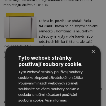
marketingu družstva OBZOR.
O šest let později se přidala řada
VARIANT
hravá nejen sytými barvami
rámečků v kombinaci s neutrálními
středovými kryty v bílé barvě nebo
odstínech hliníku či titanu, ale také
vypínač VARIANT
celkovým provedením tvaru vypínače,
×
v kombinaci bílé
který evokuje optimistickou náladu
a citrusově žluté
Tyto webové stránky
a sluší nejvíce dětskému pokoji.
používají soubory cookie.
Tyto webové stránky používají soubory
Velký úspěch sklízí řada
DECENTE
,
cookie ke zlepšení uživatelského zážitku.
uvedená v roce 2011, jejíž přednosti
Používáním našich webových stránek
jsou v designovém řešení a zejména
souhlasíte se všemi soubory cookie v
v materiálových možnostech pro typicky
širší rámeček, který může být ze skla,
souladu s našimi zásadami používání
dřeva, kovu a nejnověji i z betonu. Vše
souborů cookie.
Více informací
kovový rámeček
o standardní tloušťce čtyři milimetry.