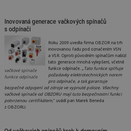
Inovovaná generace vačkových spínačů
s odpínači
Roku 2009 uvedla firma OBZOR na trh
inovovanou řadu pod označením VSN
a VSR. Oproti původním spínačům nabízí
tato generace mnohá vylepšení, včetně
funkce odpínače. „
Tato funkce splňuje
vačkové spínače
požadavky elektrotechnických norem
funkce odpínače
pro odpínače, a tak garantuje
bezpečné odpojení od zdroje ve vypnuté poloze. Všechny
vačkové spínače od OBZORU mají tuto bezpečnostní funkci
potvrzenou certifikátem,
“ uvádí pan Marek Beneda
z OBZORU.
Od vačkových spínačů krok k domovním