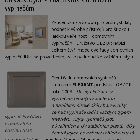
vypínačům
Zkušenosti s výrobou pro průmysl daly
podnět k výrobě přístrojů pro širokou
laickou veřejnost – domovním
vypínačům. Družstvo OBZOR nabízí
celkem čtyři modelové řady domovních
vypínačů lišící se provedením, zato padnoucí ke každému stylu.
První řadu domovních vypínačů
s názvem
ELEGANT
představil OBZOR
roku 2003. „
Design kolekce se
vyznačuje jemným zaoblením
a nabídkou široké škály barev, díky
čemuž vypínače ladí s každým typem
vypínač ELEGANT
interiéru. Kryty vypínačů jsou
v neutrálním
z kvalitních a UV stabilních plastů, díky
odstínu titan
čemuž jejich povrchový vzhled zůstává
neměnný,“
představuje Ing. Martina Obadalová, vedoucí