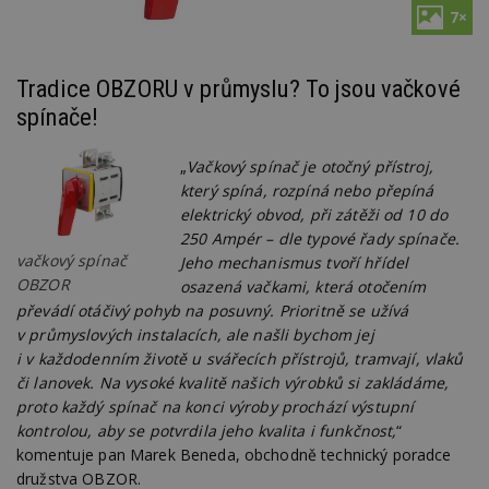
7×
Tradice OBZORU v průmyslu? To jsou vačkové
spínače!
„
Vačkový spínač je otočný přístroj,
který spíná, rozpíná nebo přepíná
elektrický obvod, při zátěži od 10 do
250 Ampér – dle typové řady spínače.
vačkový spínač
Jeho mechanismus tvoří hřídel
OBZOR
osazená vačkami, která otočením
převádí otáčivý pohyb na posuvný. Prioritně se užívá
v průmyslových instalacích, ale našli bychom jej
i v každodenním životě u svářecích přístrojů, tramvají, vlaků
či lanovek. Na vysoké kvalitě našich výrobků si zakládáme,
proto každý spínač na konci výroby prochází výstupní
kontrolou, aby se potvrdila jeho kvalita i funkčnost,
“
komentuje pan Marek Beneda, obchodně technický poradce
družstva OBZOR.