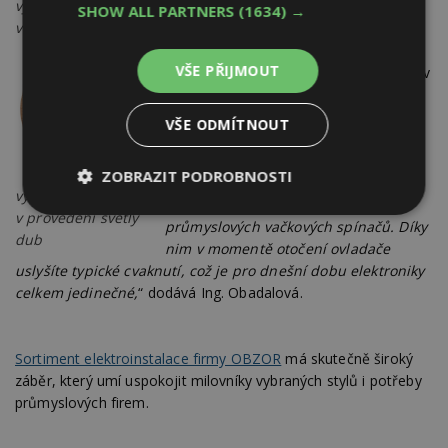
vypínače DECENTE
SHOW ALL PARTNERS
(1634) →
v hliníkové variantě
VŠE PŘIJMOUT
Nejnovější řada z roku 2017 nese název
RETRO
. „
Tato kolekce má netradičně
kulatý tvar, stejně jako vypínače
VŠE ODMÍTNOUT
prvorepublikové doby. Nám se ovšem
podařilo napodobit retro nejen
ZOBRAZIT PODROBNOSTI
tvarem, ale také zvukem. Pro tento
vypínač RETRO
efekt jsme využili strojky z našich
Nezbytně
Výkonové
Soubory
v provedení světlý
průmyslových vačkových spínačů. Díky
nutné
soubory
cílení
dub
nim v momentě otočení ovladače
soubory
uslyšíte typické cvaknutí, což je pro dnešní dobu elektroniky
celkem jedinečné,
“ dodává Ing. Obadalová.
Funkční soubory
Nezařazené
soubory
Sortiment elektroinstalace firmy OBZOR
má skutečně široký
záběr, který umí uspokojit milovníky vybraných stylů i potřeby
průmyslových firem.