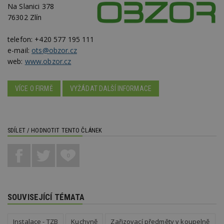
Na Slanici 378
_hjFirstSeen
29
S
Hotjar Ltd
minut
je
76302 Zlín
.estav.cz
54
ab
sekund
sl
ce
telefon:
+420 577 195 111
pr
e-mail:
ots@obzor.cz
po
N
web:
www.obzor.cz
ž
id
i
VÍCE O FIRMĚ
VYŽÁDAT DALŠÍ INFORMACE
_hjAbsoluteSessionInProgress
29
S
Hotjar Ltd
minut
je
.estav.cz
54
ab
sekund
sl
ce
pr
SDÍLET / HODNOTIT TENTO ČLÁNEK
po
N
ž
0
id
i
counter
www.estav.cz
29
T
minut
co
53
po
SOUVISEJÍCÍ TÉMATA
sekund
vy
se
__gfp_64b
1 rok
Je
Instalace - TZB
Kuchyně
Zařizovací předměty v koupelně
Google LLC